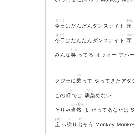
きょう
あた
今日
頭
はだんだんダンスナイト
きょう
あた
今日
頭
はだんだんダンスナイト
わら
笑
みんな
ってる オッオー アハ
の
乗
クジラに
って やってきたアタ
まち
なじ
町
馴染
この
では
めない
とうぜん
当然
そりゃ
よ だってあなたは S
おか
く
だ
丘
繰
出
へ
り
そう Monkey Monk