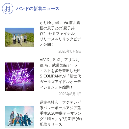
バンドの新着ニュース
K-POP
バンド
演歌・歌謡
洋楽
かりゆし58 、Vo.前川真
悟の息子との“親子共
VTuber
ディズニー
作”「セミファイナル」
リリース＆リリックビデ
オ公開！
2026年8月5日
ViViD、SuG、アリス九
號.ら、武道館級アーテ
ィストを多数輩出したP
S COMPANYが「新世代
ガールズアイドルオーデ
ィション」を始動！
2026年8月1日
緑黄色社会、フジテレビ
系バレーボールアジア選
手権2026中継テーマソン
グ「晴々」を7月31日(金)
配信リリース