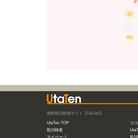
無料歌詞検索サイト【UtaTen】
UtaTen TOP
ココ
歌詞検索
Uta
マイページ
歌詞