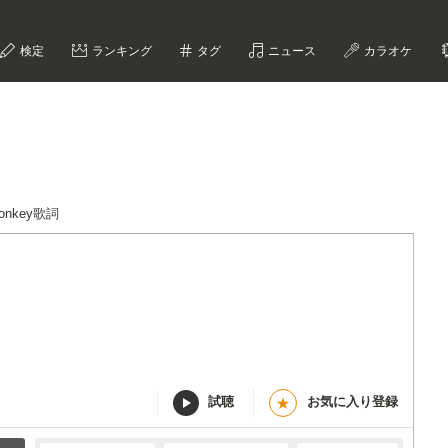
検定
ランキング
タグ
ニュース
カラオケ
Monkey歌詞
試聴
お気に入り登録
★