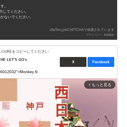
ます。
入力してください。
書かないでください。
UtaTenはreCAPTCHAで保護されています
-
プライバシー
利用契約
このURLをコピーしてください
E LET'S GO's
X
Facebook
もっと見る
arrow_forward_ios