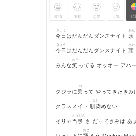
結
友情
感動
恋愛
元気
きょう
あた
今日
頭
はだんだんダンスナイト
きょう
あた
今日
頭
はだんだんダンスナイト
わら
笑
みんな
ってる オッオー アハ
の
乗
クジラに
って やってきたきみ
なじ
馴染
クラスメイト
めない
とうぜん
当然
そりゃ
さ だってきみは あぁ 
おど
踊
いっしょに
ろう Monkey Mo