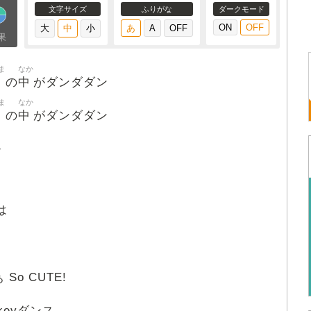
文字サイズ
ふりがな
ダークモード
果
ま
なか
中
の
がダンダダン
ま
なか
中
の
がダンダダン
ー
は
So CUTE!
nkeyダンス