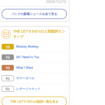
2026年7月27日
バンドの新着ニュースを全て見る
THE LET'S GO'sの人気歌詞ラン
キング
Monkey Monkey
1位
All I Need Is You
2位
What I Want
3位
サマーガール
4位
レザージャケット
5位
THE LET'S GO'sの歌詞一覧を見る