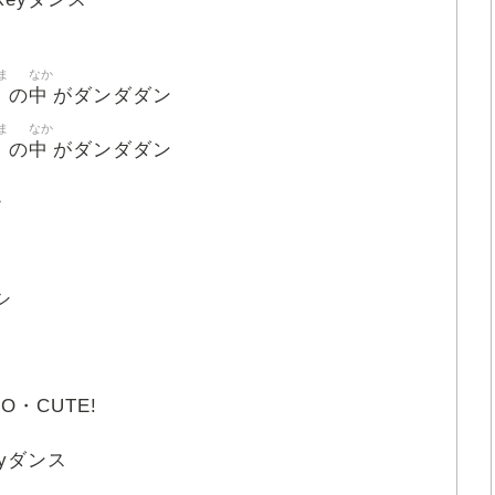
ま
なか
中
の
がダンダダン
ま
なか
中
の
がダンダダン
ー
シ
O・CUTE!
eyダンス