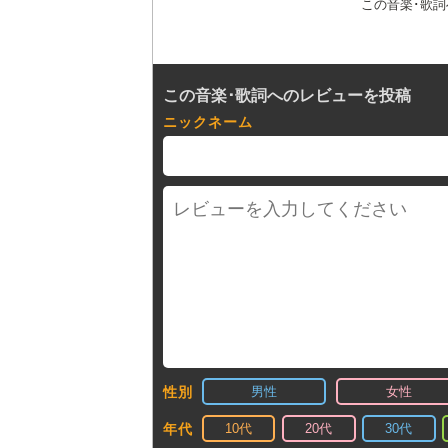
この音楽･歌
この音楽･歌詞へのレビューを投稿
ニックネーム
男性
女性
性別
10代
20代
30代
年代