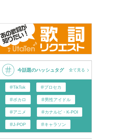
今話題のハッシュタグ
全て見る
TikTok
プロセカ
ボカロ
男性アイドル
アニメ
カナルビ・K-POP和訳
J-POP
キャラソン
あんスタ
歌い手