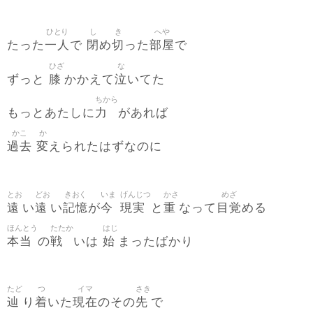
ひとり
し
き
へや
一人
閉
切
部屋
たった
で
め
った
で
ひざ
な
膝
泣
ずっと
かかえて
いてた
ちから
力
もっとあたしに
があれば
かこ
か
過去
変
えられたはずなのに
とお
どお
きおく
いま
げんじつ
かさ
めざ
遠
遠
記憶
今
現実
重
目覚
い
い
が
と
なって
める
ほんとう
たたか
はじ
本当
戦
始
の
いは
まったばかり
たど
つ
イマ
さき
辿
着
現在
先
り
いた
のその
で