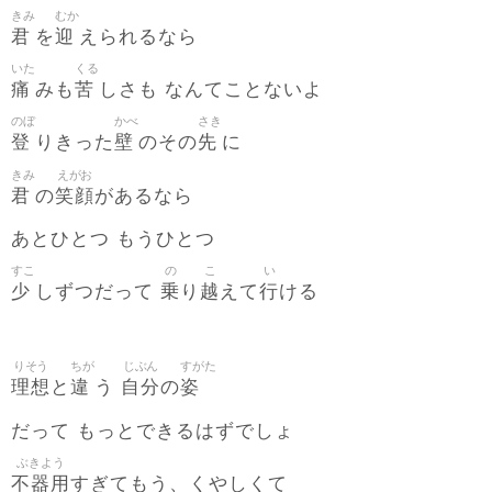
きみ
むか
君
迎
を
えられるなら
いた
くる
痛
苦
みも
しさも なんてことないよ
のぼ
かべ
さき
登
壁
先
りきった
のその
に
きみ
えがお
君
笑顔
の
があるなら
あとひとつ もうひとつ
すこ
の
こ
い
少
乗
越
行
しずつだって
り
えて
ける
りそう
ちが
じぶん
すがた
理想
違
自分
姿
と
う
の
だって もっとできるはずでしょ
ぶきよう
不器用
すぎてもう、くやしくて