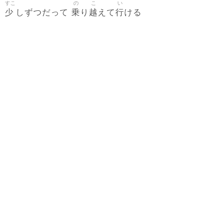
すこ
の
こ
い
少
乗
越
行
しずつだって
り
えて
ける