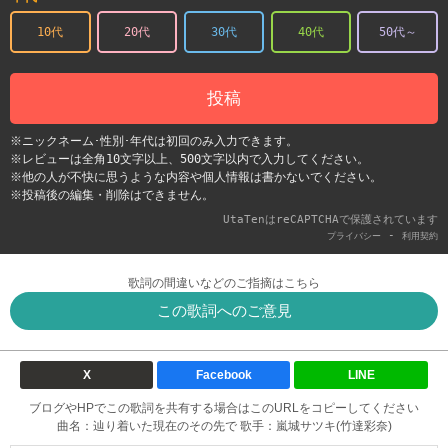
10代
20代
30代
40代
50代～
投稿
※ニックネーム･性別･年代は初回のみ入力できます。
※レビューは全角10文字以上、500文字以内で入力してください。
※他の人が不快に思うような内容や個人情報は書かないでください。
※投稿後の編集・削除はできません。
UtaTenはreCAPTCHAで保護されています
-
プライバシー
利用契約
歌詞の間違いなどのご指摘はこちら
この歌詞へのご意見
X
Facebook
LINE
ブログやHPでこの歌詞を共有する場合はこのURLをコピーしてください
曲名：辿り着いた現在のその先で 歌手：嵐城サツキ(竹達彩奈)