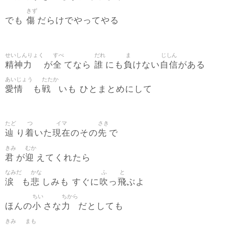
きず
傷
でも
だらけでやってやる
せいしんりょく
すべ
だれ
ま
じしん
精神力
全
誰
負
自信
が
てなら
にも
けない
がある
あいじょう
たたか
愛情
戦
も
いも ひとまとめにして
たど
つ
イマ
さき
辿
着
現在
先
り
いた
のその
で
きみ
むか
君
迎
が
えてくれたら
なみだ
かな
ふ
と
涙
悲
吹
飛
も
しみも すぐに
っ
ぶよ
ちい
ちから
小
力
ほんの
さな
だとしても
きみ
まも