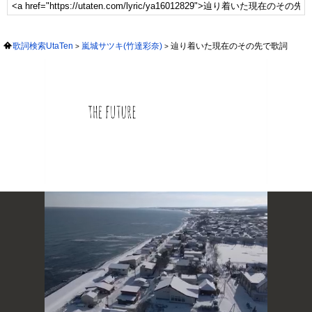
歌詞検索UtaTen
嵐城サツキ(竹達彩奈)
辿り着いた現在のその先で歌詞
次の動画まで 3
キャンセル