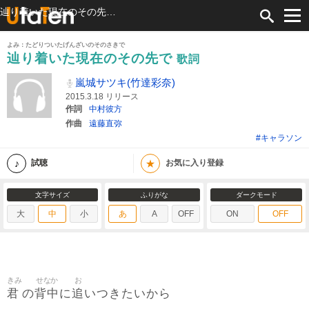
辿り着いた現在のその先で 歌詞 嵐城サツキ(竹達彩奈) ふりがな付
よみ：たどりついたげんざいのそのさきで
辿り着いた現在のその先で
歌詞
嵐城サツキ(竹達彩奈)
2015.3.18 リリース
作詞
中村彼方
作曲
遠藤直弥
#キャラソン
★
試聴
お気に入り登録
文字サイズ
ふりがな
ダークモード
大
中
小
あ
A
OFF
ON
OFF
きみ
せなか
お
君
背中
追
の
に
いつきたいから