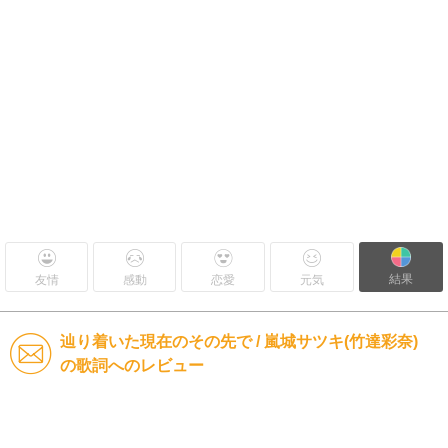
結果
友情
感動
恋愛
元気
辿り着いた現在のその先で / 嵐城サツキ(竹達彩奈)
の歌詞へのレビュー