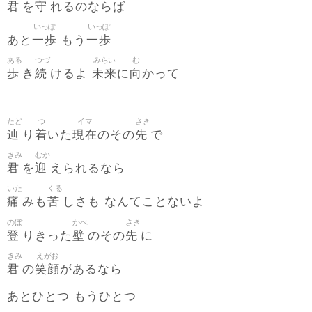
君
守
を
れるのならば
いっぽ
いっぽ
一歩
一歩
あと
もう
ある
つづ
みらい
む
歩
続
未来
向
き
けるよ
に
かって
たど
つ
イマ
さき
辿
着
現在
先
り
いた
のその
で
きみ
むか
君
迎
を
えられるなら
いた
くる
痛
苦
みも
しさも なんてことないよ
のぼ
かべ
さき
登
壁
先
りきった
のその
に
きみ
えがお
君
笑顔
の
があるなら
あとひとつ もうひとつ