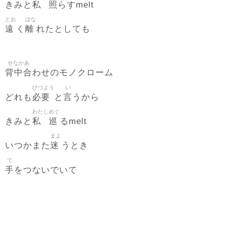
私
照
きみと
らすmelt
とお
はな
遠
離
く
れたとしても
せなかあ
背中合
わせのモノクローム
ひつよう
い
必要
言
どれも
と
うから
わたし
めぐ
私
巡
きみと
るmelt
まよ
迷
いつかまた
うとき
て
手
をつないでいて