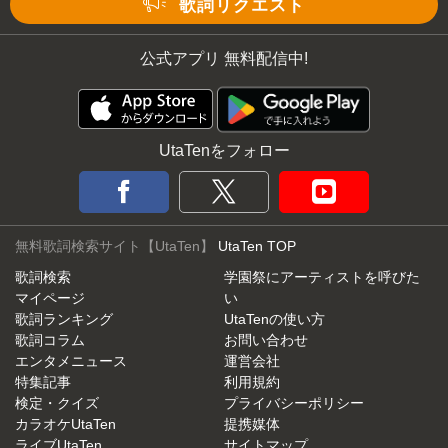
歌詞リクエスト
公式アプリ 無料配信中!
UtaTenをフォロー
無料歌詞検索サイト【UtaTen】
UtaTen TOP
歌詞検索
学園祭にアーティストを呼びた
マイページ
い
歌詞ランキング
UtaTenの使い方
歌詞コラム
お問い合わせ
エンタメニュース
運営会社
特集記事
利用規約
検定・クイズ
プライバシーポリシー
カラオケUtaTen
提携媒体
ライブUtaTen
サイトマップ