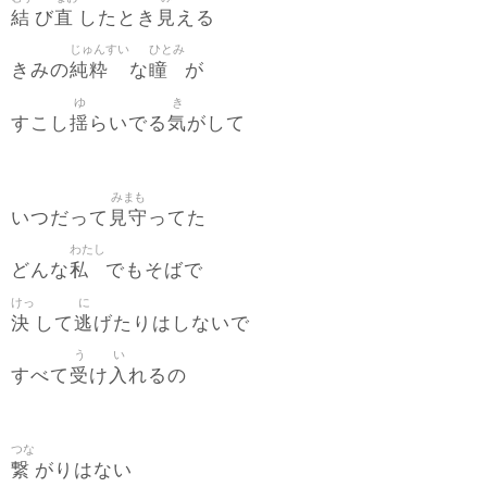
結
直
見
び
したとき
える
じゅんすい
ひとみ
純粋
瞳
きみの
な
が
ゆ
き
揺
気
すこし
らいでる
がして
みまも
見守
いつだって
ってた
わたし
私
どんな
でもそばで
けっ
に
決
逃
して
げたりはしないで
う
い
受
入
すべて
け
れるの
つな
繋
がりはない