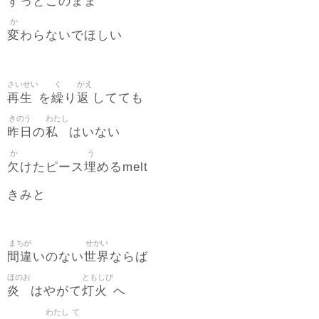
ずっとこのまま
か
変
わらないでほしい
さいせい
く
かえ
再生
繰
返
を
り
してても
きのう
わたし
昨日
私
の
はいない
か
う
欠
埋
けたピース
めるmelt
きみと
まちが
せかい
間違
世界
いのない
ならば
ほのお
ともしび
炎
灯火
はやがて
へ
わたし
て