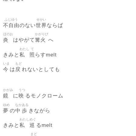
ふじゆう
せかい
不自由
世界
のない
ならば
ほのお
かがりび
炎
篝火
はやがて
へ
わたし
て
私
照
きみと
らすmelt
いま
もど
今
戻
は
れないとしても
かがみ
うつ
鏡
映
に
るモノクローム
ゆめ
なか
ある
夢
中
歩
の
きながら
わたし
めぐ
私
巡
きみと
るmelt
まど