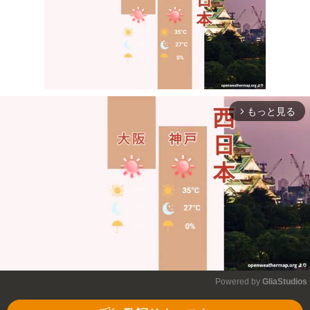
もっと見る
arrow_forward_ios
Mute
Powered by 
GliaStudios
Mute