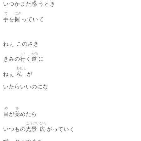
惑
いつかまた
うとき
て
にぎ
手
握
を
っていて
ねぇ このさき
い
みち
行
道
きみの
く
に
わたし
私
ねぇ
が
いたらいいのにな
め
さ
目
覚
が
めたら
こうけい
ひろ
光景
広
いつもの
がっていく