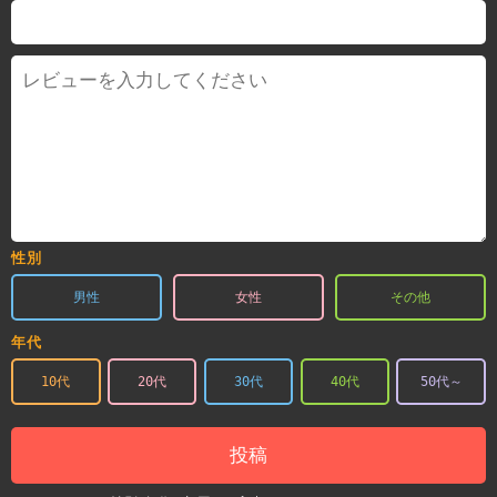
性別
男性
女性
その他
年代
10代
20代
30代
40代
50代～
投稿