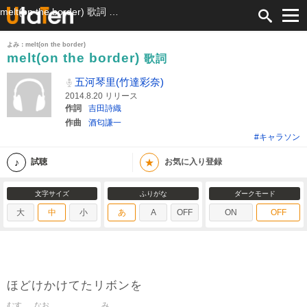
melt(on the border) 歌詞 五河琴里(竹達彩奈) ふりがな付
よみ：melt(on the border)
melt(on the border)
歌詞
五河琴里(竹達彩奈)
2014.8.20 リリース
作詞
吉田詩織
作曲
酒匂謙一
#キャラソン
★
試聴
お気に入り登録
文字サイズ
ふりがな
ダークモード
大
中
小
あ
A
OFF
ON
OFF
ほどけかけてたリボンを
むす
なお
み