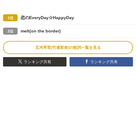
恋のEveryDay☆HappyDay
1位
melt(on the border)
2位
五河琴里(竹達彩奈)の歌詞一覧を見る
ランキング共有
ランキング共有