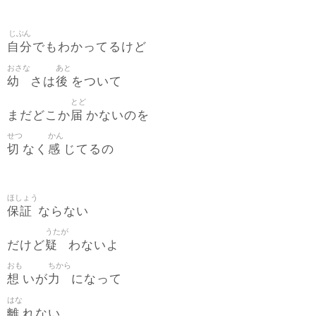
じぶん
自分
でもわかってるけど
おさな
あと
幼
後
さは
をついて
とど
届
まだどこか
かないのを
せつ
かん
切
感
なく
じてるの
ほしょう
保証
ならない
うたが
疑
だけど
わないよ
おも
ちから
想
力
いが
になって
はな
離
れない