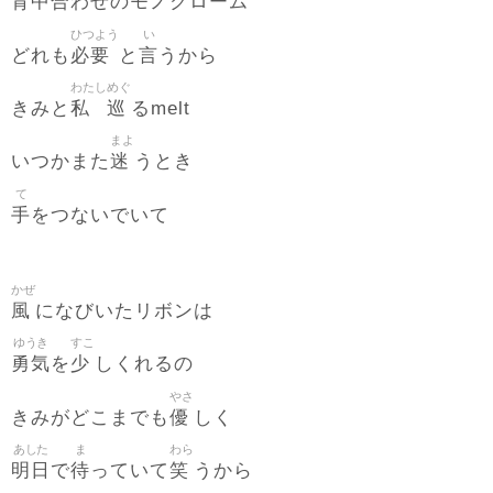
背中合
わせのモノクローム
ひつよう
い
必要
言
どれも
と
うから
わたし
めぐ
私
巡
きみと
るmelt
まよ
迷
いつかまた
うとき
て
手
をつないでいて
かぜ
風
になびいたリボンは
ゆうき
すこ
勇気
少
を
しくれるの
やさ
優
きみがどこまでも
しく
あした
ま
わら
明日
待
笑
で
っていて
うから