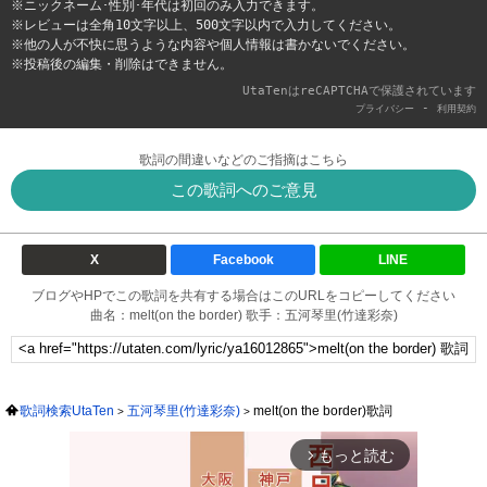
※ニックネーム･性別･年代は初回のみ入力できます。
※レビューは全角10文字以上、500文字以内で入力してください。
※他の人が不快に思うような内容や個人情報は書かないでください。
※投稿後の編集・削除はできません。
UtaTenはreCAPTCHAで保護されています
-
プライバシー
利用契約
歌詞の間違いなどのご指摘はこちら
この歌詞へのご意見
X
Facebook
LINE
ブログやHPでこの歌詞を共有する場合はこのURLをコピーしてください
曲名：melt(on the border) 歌手：五河琴里(竹達彩奈)
歌詞検索UtaTen
五河琴里(竹達彩奈)
melt(on the border)歌詞
もっと読む
arrow_forward_ios