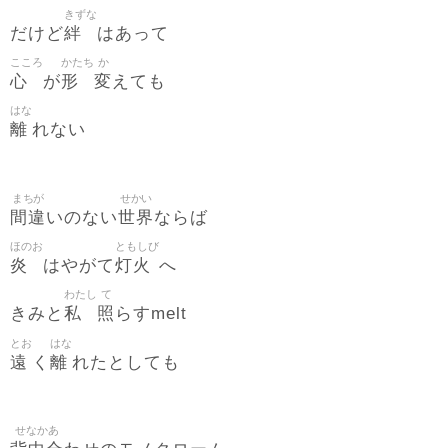
きずな
絆
だけど
はあって
こころ
かたち
か
心
形
変
が
えても
はな
離
れない
まちが
せかい
間違
世界
いのない
ならば
ほのお
ともしび
炎
灯火
はやがて
へ
わたし
て
私
照
きみと
らすmelt
とお
はな
遠
離
く
れたとしても
せなかあ