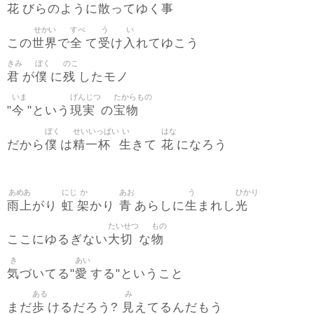
花
散
事
びらのように
ってゆく
せかい
すべ
う
い
世界
全
受
入
この
で
て
け
れてゆこう
きみ
ぼく
のこ
君
僕
残
が
に
したモノ
いま
げんじつ
たからもの
今
現実
宝物
"
"という
の
ぼく
せいいっぱい
い
はな
僕
精一杯
生
花
だから
は
きて
になろう
あめあ
にじ
か
あお
う
ひかり
雨上
虹
架
青
生
光
がり
かり
あらしに
まれし
たいせつ
もの
大切
物
ここにゆるぎない
な
き
あい
気
愛
づいてる"
する"ということ
ある
み
歩
見
まだ
けるだろう?
えてるんだもう