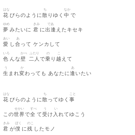
はな
ち
なか
花
散
中
びらのように
りゆく
で
ゆめ
きみ
であ
夢
君
出逢
みたいに
に
えたキセキ
あい
あ
愛
合
し
って ケンカして
いろ
かべ
ふたり
の
こ
色
壁
二人
乗
越
んな
で
り
えて
う
か
あ
生
変
逢
まれ
わっても あなたに
いたい
はな
ち
こと
花
散
事
びらのように
ってゆく
せかい
すべ
う
い
世界
全
受
入
この
で
て
け
れてゆこう
きみ
ぼく
のこ
君
僕
残
が
に
したモノ