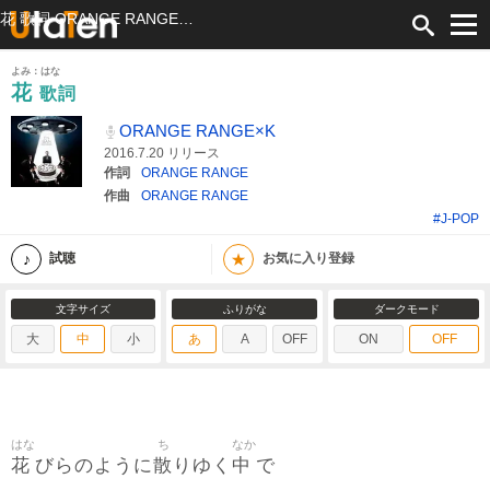
花 歌詞 ORANGE RANGE×K ふりがな付
よみ：はな
花
歌詞
ORANGE RANGE×K
2016.7.20 リリース
作詞
ORANGE RANGE
作曲
ORANGE RANGE
#J-POP
★
試聴
お気に入り登録
文字サイズ
ふりがな
ダークモード
大
中
小
あ
A
OFF
ON
OFF
はな
ち
なか
花
散
中
びらのように
りゆく
で