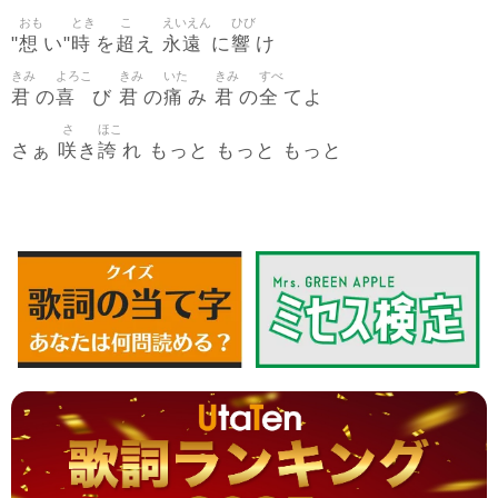
おも
とき
こ
えいえん
ひび
想
時
超
永遠
響
"
い"
を
え
に
け
きみ
よろこ
きみ
いた
きみ
すべ
君
喜
君
痛
君
全
の
び
の
み
の
てよ
さ
ほこ
咲
誇
さぁ
き
れ もっと もっと もっと