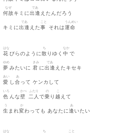
なぜ
であ
何故
出逢
キミに
えたんだろう
であ
こと
うんめい
出逢
事
運命
キミに
えた
それは
はな
ち
なか
花
散
中
びらのように
りゆく
で
ゆめ
きみ
であ
夢
君
出逢
みたいに
に
えたキセキ
あい
あ
愛
合
し
って ケンカして
いろ
かべ
ふたり
の
こ
色
壁
二人
乗
越
んな
で
り
えて
う
か
あ
生
変
逢
まれ
わっても あなたに
いたい
はな
ち
こと