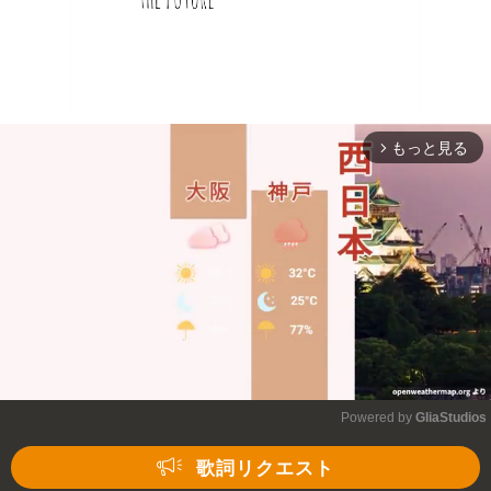
もっと見る
arrow_forward_ios
Powered by 
GliaStudios
Mute
歌詞リクエスト