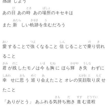
感謝
しよう
ひ
とき
ばしょ
日
時
場所
あの
あの
あの
のキセキは
あたら
きせき
う
新
軌跡
生
また
しい
を
むだろう
あい
つよ
しん
の
き
愛
強
信
乗
切
することで
くなること
じることで
り
れ
ること
きみ
のこ
いま
むね
かがや
うしな
君
残
今
胸
輝
失
が
したモノは
も
に ほら
き
わずに
しあわ
おも
めぐ
あ
えがお
と
もど
幸
思
巡
会
笑顔
取
戻
せに
う
り
えたこと オレの
り
せ
たこと
きも
だ
すす
どうてい
気持
抱
進
道程
「ありがとう」 あふれる
ち
き
む