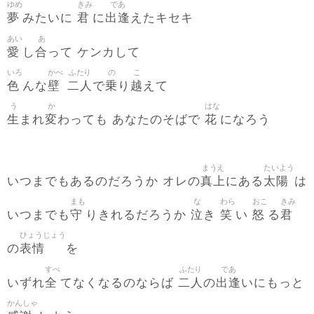
ゆめ
きみ
であ
夢
君
出逢
みたいに
に
えたキセキ
あい
あ
愛
合
し
って ケンカして
いろ
かべ
ふたり
の
こ
色
壁
二人
乗
越
んな
で
り
えて
う
か
はな
生
変
花
まれ
わっても あなたのそばで
になろう
まうえ
たいよう
真上
太陽
いつまでもあるのだろうか オレの
にある
は
まも
な
わら
おこ
きみ
守
泣
笑
怒
君
いつまでも
りきれるだろうか
き
い
る
ひょうじょう
表情
の
を
すべ
ふたり
であ
全
二人
出逢
いずれ
てなくなるのならば
の
いにもっと
かんしゃ