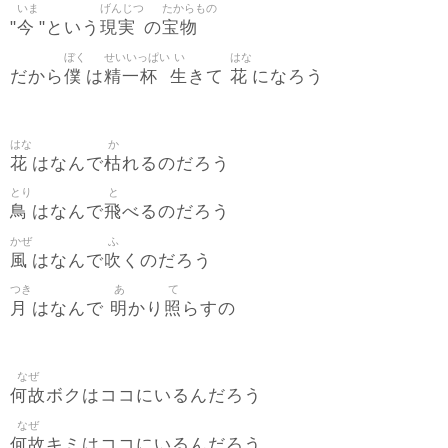
いま
げんじつ
たからもの
今
現実
宝物
"
"という
の
ぼく
せいいっぱい
い
はな
僕
精一杯
生
花
だから
は
きて
になろう
はな
か
花
枯
はなんで
れるのだろう
とり
と
鳥
飛
はなんで
べるのだろう
かぜ
ふ
風
吹
はなんで
くのだろう
つき
あ
て
月
明
照
はなんで
かり
らすの
なぜ
何故
ボクはココにいるんだろう
なぜ
何故
キミはココにいるんだろう