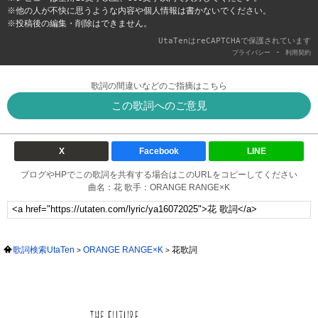
※他の人が不快に思うような内容や個人情報は書かないでください。
※投稿後の編集・削除はできません。
UtaTenはreCAPTCHAで保護されています
-
プライバシー
利用契約
歌詞の間違いなどのご指摘はこちら
この歌詞へのご意見
X
Facebook
LINE
ブログやHPでこの歌詞を共有する場合はこのURLをコピーしてください
曲名：花 歌手：ORANGE RANGE×K
歌詞検索UtaTen
ORANGE RANGE×K
花歌詞