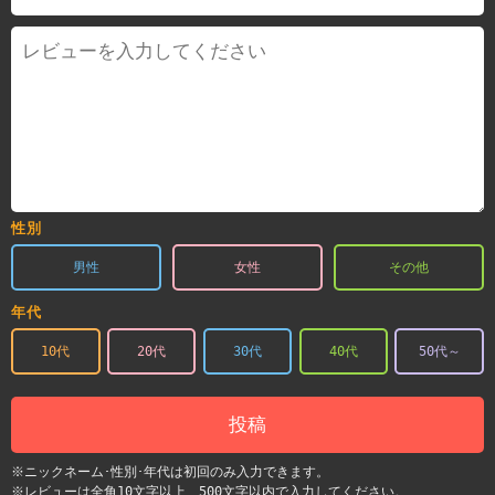
性別
男性
女性
その他
年代
10代
20代
30代
40代
50代～
投稿
※ニックネーム･性別･年代は初回のみ入力できます。
※レビューは全角10文字以上、500文字以内で入力してください。