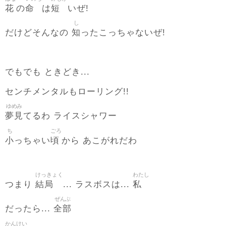
花
命
短
の
は
いぜ!
し
知
だけどそんなの
ったこっちゃないぜ!
でもでも ときどき...
センチメンタルもローリング!!
ゆめみ
夢見
てるわ ライスシャワー
ち
ごろ
小
頃
っちゃい
から あこがれだわ
けっきょく
わたし
結局
私
つまり
... ラスボスは...
ぜんぶ
全部
だったら...
かんけい