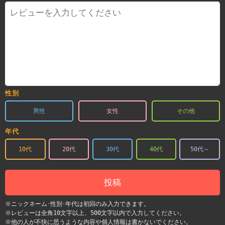
性別
男性
女性
その他
年代
10代
20代
30代
40代
50代～
投稿
※ニックネーム･性別･年代は初回のみ入力できます。
※レビューは全角10文字以上、500文字以内で入力してください。
※他の人が不快に思うような内容や個人情報は書かないでください。