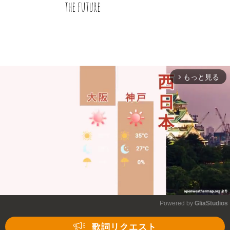
もっと見る
arrow_forward_ios
Powered by 
GliaStudios
Mute
歌詞リクエスト