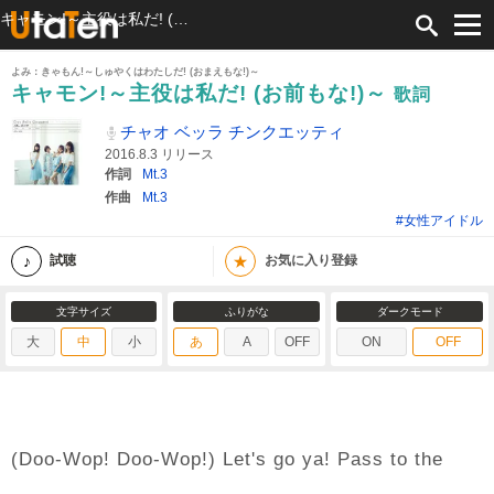
キャモン!～主役は私だ! (お前もな!)～ 歌詞 チャオ ベッラ チンクエッティ ふりがな付
よみ：きゃもん!～しゅやくはわたしだ! (おまえもな!)～
キャモン!～主役は私だ! (お前もな!)～
歌詞
チャオ ベッラ チンクエッティ
2016.8.3 リリース
作詞
Mt.3
作曲
Mt.3
#女性アイドル
★
試聴
お気に入り登録
文字サイズ
ふりがな
ダークモード
大
中
小
あ
A
OFF
ON
OFF
(Doo-Wop! Doo-Wop!) Let's go ya! Pass to the