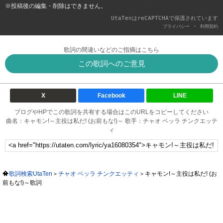
※投稿後の編集・削除はできません。
UtaTenはreCAPTCHAで保護されています
-
プライバシー
利用契約
歌詞の間違いなどのご指摘はこちら
この歌詞へのご意見
X
Facebook
LINE
ブログやHPでこの歌詞を共有する場合はこのURLをコピーしてください
曲名：キャモン!～主役は私だ! (お前もな!)～ 歌手：チャオ ベッラ チンクエッテ
ィ
歌詞検索UtaTen
チャオ ベッラ チンクエッティ
キャモン!～主役は私だ! (お
前もな!)～歌詞