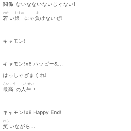
関係
ないなないないじゃない!
わか
むすめ
ま
若
娘
負
い
にゃ
けないぜ!
キャモン!
キャモン!x8 ハッピー&...
はっしゃぎまくれ!
さいこう
じんせい
最高
人生
の
!
キャモン!x8 Happy End!
わら
笑
いながら...