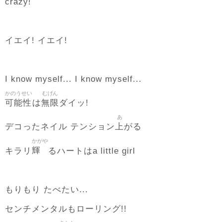
crazy!
イエイ! イエイ!
I know myself... I know myself...
かのうせい
むげん
可能性
無限
は
ダイッ!
あ
上
デコったネイル テンション
がる
かがや
輝
キラリ
るハートはa little girl
もりもり たべたい...
センチメンタルもローリング!!