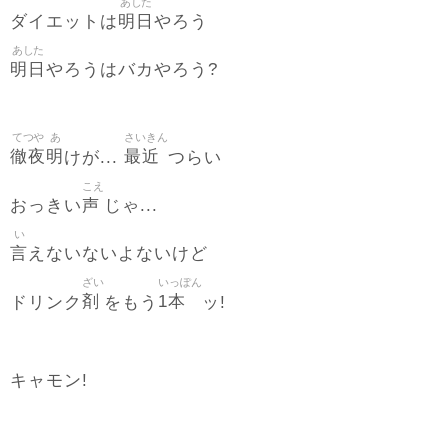
あした
明日
ダイエットは
やろう
あした
明日
やろうはバカやろう?
てつや
あ
さいきん
徹夜
明
最近
けが...
つらい
こえ
声
おっきい
じゃ...
い
言
えないないよないけど
ざい
いっぽん
剤
1本
ドリンク
をもう
ッ!
キャモン!