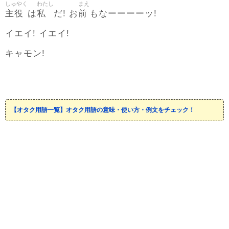
しゅやく
わたし
まえ
主役
私
前
は
だ! お
もなーーーーッ!
イエイ! イエイ!
キャモン!
【オタク用語一覧】オタク用語の意味・使い方・例文をチェック！