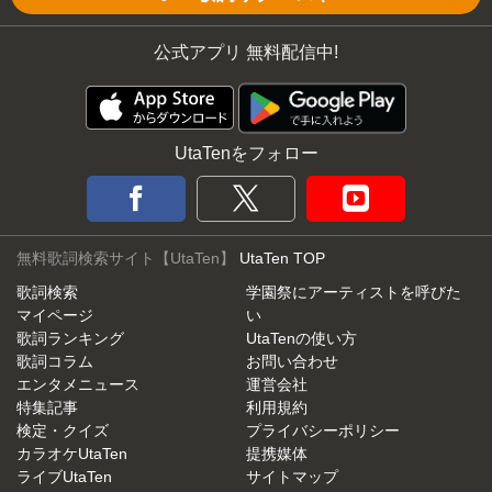
公式アプリ 無料配信中!
UtaTenをフォロー
無料歌詞検索サイト【UtaTen】
UtaTen TOP
歌詞検索
学園祭にアーティストを呼びた
マイページ
い
歌詞ランキング
UtaTenの使い方
歌詞コラム
お問い合わせ
エンタメニュース
運営会社
特集記事
利用規約
検定・クイズ
プライバシーポリシー
カラオケUtaTen
提携媒体
ライブUtaTen
サイトマップ