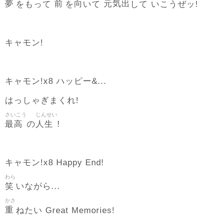
夢
前
向
元気
出
をもって
を
いて
して いこうぜッ!
キャモン!
キャモン!x8 ハッピー&...
はっしゃぎまくれ!
さいこう
じんせい
最高
人生
の
!
キャモン!x8 Happy End!
わら
笑
いながら...
かさ
重
ねたい Great Memories!