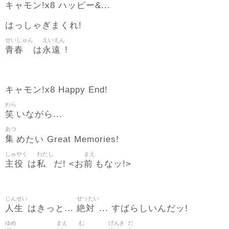
キャモン!x8 ハッピー&...
はっしゃぎまくれ!
せいしゅん
えいえん
青春
永遠
は
!
キャモン!x8 Happy End!
わら
笑
いながら...
あつ
集
めたい Great Memories!
しゅやく
わたし
まえ
主役
私
前
は
だ! <お
もなッ!>
じんせい
ぜったい
人生
絶対
はきっと...
... すばらしいんだッ!
ゆめ
まえ
む
げんき
だ