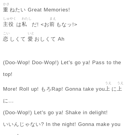
かさ
重
ねたい Great Memories!
しゅやく
わたし
まえ
主役
私
前
は
だ! <お
もなッ!>
こい
いと
恋
愛
しくて
おしくて Ah
(Doo-Wop! Doo-Wop!) Let's go ya! Pass to the
top!
うえ
うえ
上
上
More! Roll up! もろRap! Gonna take you
に
に...
(Doo-Wop!) Let's go ya! Shake in delight!
いいんじゃない? In the night! Gonna make you