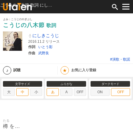
こうじの八木節 歌詞 にしきこうじ ふりがな付
よみ：こうじのやぎぶし
こうじの八木節
歌詞
にしきこうじ
2016.11.2 リリース
作詞
いとう彩
作曲
武野良
#演歌・歌謡
★
試聴
お気に入り登録
文字サイズ
ふりがな
ダークモード
大
中
小
あ
A
OFF
ON
OFF
たる
樽
を…