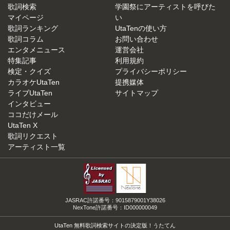
歌詞検索
学園祭にアーティストを呼びた
マイページ
い
歌詞ランキング
UtaTenの使い方
歌詞コラム
お問い合わせ
エンタメニュース
運営会社
特集記事
利用規約
検定・クイズ
プライバシーポリシー
カラオケUtaTen
提携媒体
ライブUtaTen
サイトマップ
インタビュー
ココだけメール
UtaTen X
歌詞リクエスト
アーティスト一覧
JASRAC許諾番号：9015879001Y38026
NexTone許諾番号：ID000000049
UtaTen 無料歌詞検索サイトの決定版！うたてん