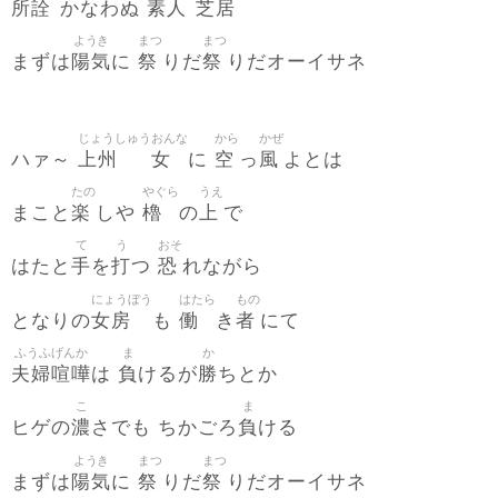
所詮
素人
芝居
かなわぬ
ようき
まつ
まつ
陽気
祭
祭
まずは
に
りだ
りだオーイサネ
じょうしゅう
おんな
から
かぜ
上州
女
空
風
ハァ～
に
っ
よとは
たの
やぐら
うえ
楽
櫓
上
まこと
しや
の
で
て
う
おそ
手
打
恐
はたと
を
つ
れながら
にょうぼう
はたら
もの
女房
働
者
となりの
も
き
にて
ふうふげんか
ま
か
夫婦喧嘩
負
勝
は
けるが
ちとか
こ
ま
濃
負
ヒゲの
さでも ちかごろ
ける
ようき
まつ
まつ
陽気
祭
祭
まずは
に
りだ
りだオーイサネ