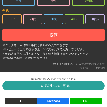
男性
女性
その他
年代
10代
20代
30代
40代
50代～
投稿
※ニックネーム･性別･年代は初回のみ入力できます。
※レビューは全角10文字以上、500文字以内で入力してください。
※他の人が不快に思うような内容や個人情報は書かないでください。
※投稿後の編集・削除はできません。
UtaTenはreCAPTCHAで保護されています
-
プライバシー
利用契約
歌詞の間違いなどのご指摘はこちら
この歌詞へのご意見
X
Facebook
LINE