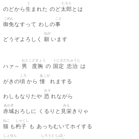
う
たろう
生
太郎
のどから
まれた のど
とは
ごめん
こと
御免
事
なすって わしの
ねが
願
どうぞよろしく
います
おとこ
どきょう
くにさだ
ちゅうじ
男
度胸
国定
忠治
ハァ～
の
は
ころ
あこが
頃
憧
がきの
から
れまする
おそ
恐
わしもなりたや
れながら
あかぎ
みえ
赤城
見栄
おろしに くるりと
きりゃ
ねこ
しゃくし
猫
杓子
も
も あっちむいてホイする
しょせん
しろうと
しばい