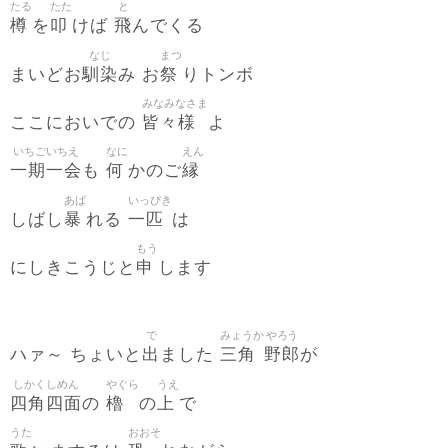
たる
たた
と
樽
叩
飛
を
けば
んでくる
なじ
まつ
馴染
祭
まいどお
み お
りトンボ
みなみなさま
皆々様
ここにおいでの
よ
いちごいちえ
なに
えん
一期一会
何
縁
も
かのご
あば
いっぴき
暴
一匹
しばし
れる
は
もう
申
にしきこうじと
します
で
みょうか
やろう
出
三角
野郎
ハァ～ ちょいと
ました
が
しかくしめん
やぐら
うえ
四角四面
櫓
上
の
の
で
うた
おおそ