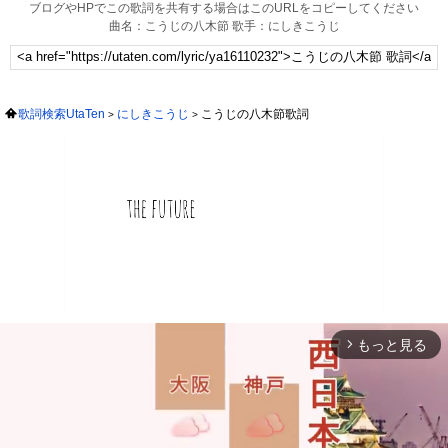
ブログやHPでこの歌詞を共有する場合はこのURLをコピーしてください
曲名：こうじの八木節 歌手：にしきこうじ
歌詞検索UtaTen
にしきこうじ
こうじの八木節歌詞
もっと見る
arrow_forward_ios