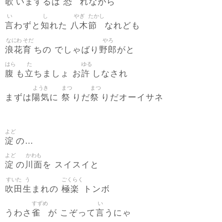
歌
恐
いまするは
れながら
い
し
やぎ
たかし
言
知
八木
節
わずと
れた
なれども
なにわ
そだ
やろ
浪花
育
野郎
ちの でしゃばり
がと
はら
た
ゆる
腹
立
許
も
ちましょ お
しなされ
ようき
まつ
まつ
陽気
祭
祭
まずは
に
りだ
りだオーイサネ
よど
淀
の…
よど
かわも
淀
川面
の
を スイスイと
すいた
う
ごくらく
吹田
生
極楽
まれの
トンボ
すずめ
い
雀
言
うわさ
が こぞって
うにゃ