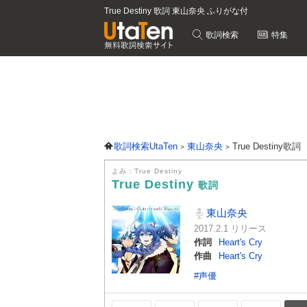
True Destiny 歌詞 東山奈央 ふりがな付
歌詞検索
特集
歌詞検索UtaTen
東山奈央
True Destiny歌詞
よみ：True Destiny
True Destiny
歌詞
東山奈央
2017.2.1 リリース
作詞
Heart's Cry
作曲
Heart's Cry
#声優