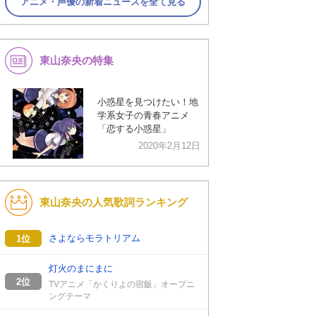
アニメ・声優の新着ニュースを全て見る
東山奈央の特集
小惑星を見つけたい！地
学系女子の青春アニメ
「恋する小惑星」
2020年2月12日
東山奈央の人気歌詞ランキング
さよならモラトリアム
1位
灯火のまにまに
2位
TVアニメ「かくりよの宿飯」オープニ
ングテーマ