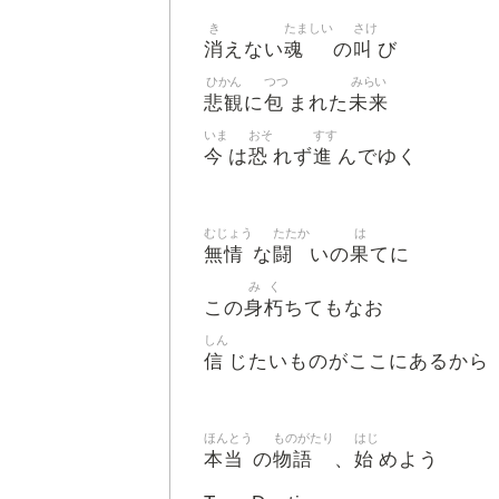
き
たましい
さけ
消
魂
叫
えない
の
び
ひかん
つつ
みらい
悲観
包
未来
に
まれた
いま
おそ
すす
今
恐
進
は
れず
んでゆく
むじょう
たたか
は
無情
闘
果
な
いの
てに
み
く
身
朽
この
ちてもなお
しん
信
じたいものがここにあるから
ほんとう
ものがたり
はじ
本当
物語
始
の
、
めよう