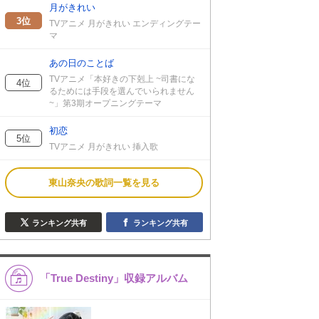
月がきれい
3位
TVアニメ 月がきれい エンディングテー
マ
あの日のことば
TVアニメ「本好きの下剋上 ~司書にな
4位
るためには手段を選んでいられません
~」第3期オープニングテーマ
初恋
5位
TVアニメ 月がきれい 挿入歌
東山奈央の歌詞一覧を見る
ランキング共有
ランキング共有
「True Destiny」収録アルバム