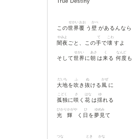
True Destiny
せかい
おお
かべ
世界
覆
壁
この
う
があるんなら
やみよ
て
こわ
闇夜
手
壊
ごと、この
で
すよ
せかい
あさ
く
なんど
世界
朝
来
何度
そして
に
は
る
も
だいち
ふ
ぬ
かぜ
大地
吹
抜
風
を
き
ける
に
こどく
さ
はな
ゆ
孤独
咲
花
揺
に
く
は
れる
ひかり
かがや
ひ
ゆめみ
光
輝
日
夢見
く
を
て
つな
とき
かな