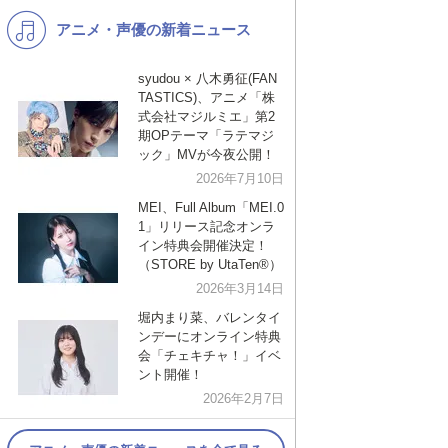
アニメ・声優の新着ニュース
K-POP
演歌・歌謡
バンド
洋楽
syudou × 八木勇征(FAN
TASTICS)、アニメ「株
VTuber
ディズニー
式会社マジルミエ」第2
期OPテーマ「ラテマジ
ック」MVが今夜公開！
2026年7月10日
MEI、Full Album「MEI.0
1」リリース記念オンラ
イン特典会開催決定！
（STORE by UtaTen®︎）
2026年3月14日
堀内まり菜、バレンタイ
ンデーにオンライン特典
会「チェキチャ！」イベ
ント開催！
2026年2月7日