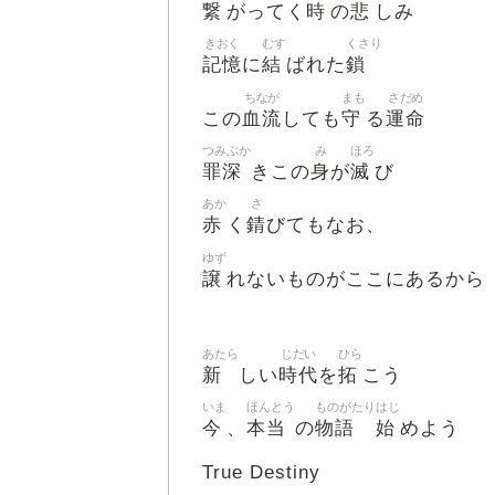
繋
時
悲
がってく
の
しみ
きおく
むす
くさり
記憶
結
鎖
に
ばれた
ちなが
まも
さだめ
血流
守
運命
この
しても
る
つみぶか
み
ほろ
罪深
身
滅
きこの
が
び
あか
さ
赤
錆
く
びてもなお、
ゆず
譲
れないものがここにあるから
あたら
じだい
ひら
新
時代
拓
しい
を
こう
いま
ほんとう
ものがたり
はじ
今
本当
物語
始
、
の
めよう
True Destiny