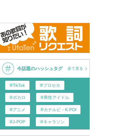
今話題のハッシュタグ
全て見る
TikTok
プロセカ
ボカロ
男性アイドル
アニメ
カナルビ・K-POP和訳
J-POP
キャラソン
あんスタ
歌い手