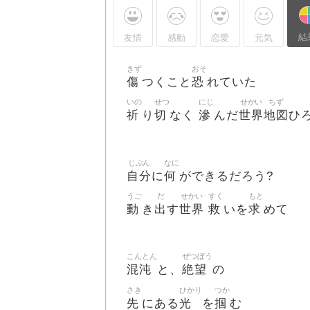
結
友情
感動
恋愛
元気
きず
おそ
傷
恐
つくこと
れていた
いの
せつ
にじ
せかい
ちず
祈
切
滲
世界
地図
り
なく
んだ
ひ
じぶん
なに
自分
何
に
ができるだろう?
うご
だ
せかい
すく
もと
動
出
世界
救
求
き
す
いを
めて
こんとん
ぜつぼう
混沌
絶望
と、
の
さき
ひかり
つか
先
光
掴
にある
を
む