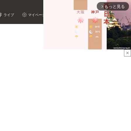
もっと見る
arrow_forward_ios
ライブ
マイページ
close
Mute