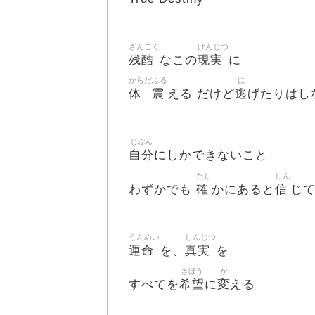
ざんこく
げんじつ
残酷
現実
なこの
に
からだ
ふる
に
体
震
逃
える だけど
げたりはし
じぶん
自分
にしかできないこと
たし
しん
確
信
わずかでも
かにあると
じ
うんめい
しんじつ
運命
真実
を、
を
きぼう
か
希望
変
すべてを
に
える