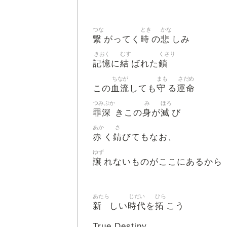
つな
とき
かな
繋
時
悲
がってく
の
しみ
きおく
むす
くさり
記憶
結
鎖
に
ばれた
ちなが
まも
さだめ
血流
守
運命
この
しても
る
つみぶか
み
ほろ
罪深
身
滅
きこの
が
び
あか
さ
赤
錆
く
びてもなお、
ゆず
譲
れないものがここにあるから
あたら
じだい
ひら
新
時代
拓
しい
を
こう
True Destiny