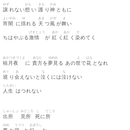
ゆず
おも
まも
かみ
譲
想
護
神
れない
い
り
ともに
よいやみ
ゆ
あま
かぜ
ま
宵闇
揺
天
風
舞
に
れる
つ
が
い
げきじょう
あか
あか
そ
激情
紅
紅
染
ちはやぶる
が
く
く
めてく
あかつきづくよ
あなた
ゆめみ
よ
はな
暁月夜
貴方
夢見
世
花
に
を
る あの
で
となれ
めぐ
あ
な
な
巡
会
泣
泣
り
えないと
くには
けない
じんせい
人生
はつれない
しゅっしょ
みどころ
し
どころ
出所
見所
死
所
に
ゆめ
うつつ
まぼろし