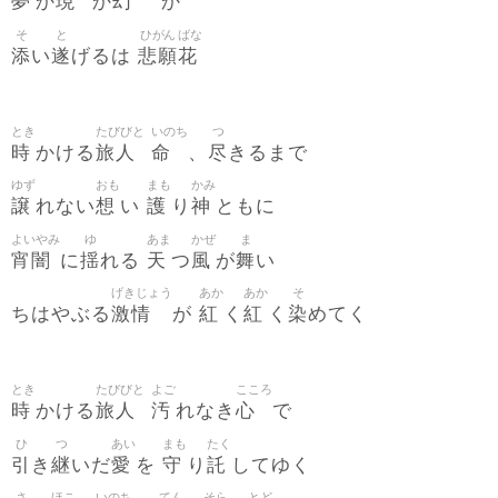
夢
現
幻
か
か
か
そ
と
ひがん
ばな
添
遂
悲願
花
い
げるは
とき
たびびと
いのち
つ
時
旅人
命
尽
かける
、
きるまで
ゆず
おも
まも
かみ
譲
想
護
神
れない
い
り
ともに
よいやみ
ゆ
あま
かぜ
ま
宵闇
揺
天
風
舞
に
れる
つ
が
い
げきじょう
あか
あか
そ
激情
紅
紅
染
ちはやぶる
が
く
く
めてく
とき
たびびと
よご
こころ
時
旅人
汚
心
かける
れなき
で
ひ
つ
あい
まも
たく
引
継
愛
守
託
き
いだ
を
り
してゆく
さ
ほこ
いのち
てん
そら
とど