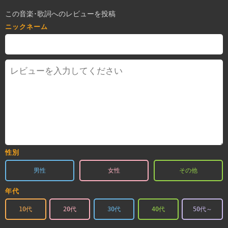
この音楽･歌詞へのレビューを投稿
ニックネーム
性別
男性
女性
その他
年代
10代
20代
30代
40代
50代～