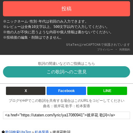
投稿
※ニックネーム･性別･年代は初回のみ入力できます。
※レビューは全角10文字以上、500文字以内で入力してください。
※他の人が不快に思うような内容や個人情報は書かないでください。
※投稿後の編集・削除はできません。
UtaTenはreCAPTCHAで保護されています
-
プライバシー
利用契約
歌詞の間違いなどのご指摘はこちら
この歌詞へのご意見
X
Facebook
LINE
ブログやHPでこの歌詞を共有する場合はこのURLをコピーしてください
曲名：彼岸花 歌手：松本梨香
歌詞検索UtaTen
松本梨香
彼岸花歌詞