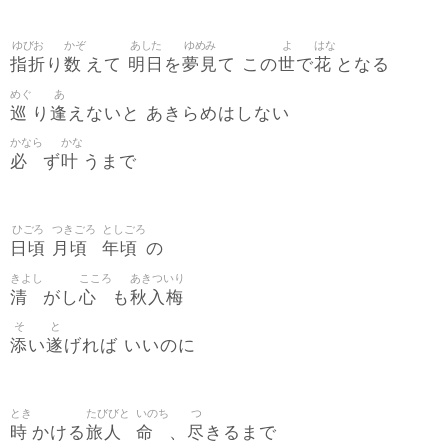
ゆびお
かぞ
あした
ゆめみ
よ
はな
指折
数
明日
夢見
世
花
り
えて
を
て この
で
となる
めぐ
あ
巡
逢
り
えないと あきらめはしない
かなら
かな
必
叶
ず
うまで
ひごろ
つきごろ
としごろ
日頃
月頃
年頃
の
きよし
こころ
あきついり
清
心
秋入梅
がし
も
そ
と
添
遂
い
げれば いいのに
とき
たびびと
いのち
つ
時
旅人
命
尽
かける
、
きるまで