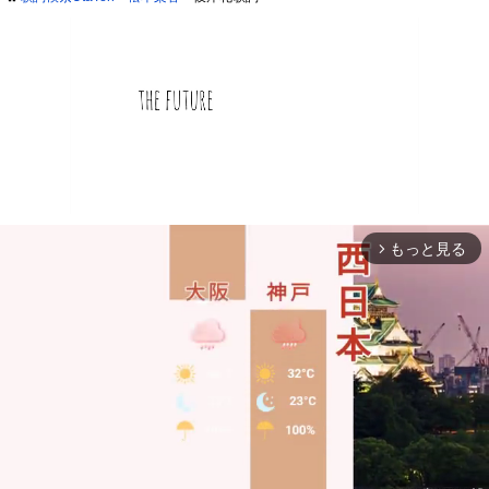
もっと見る
arrow_forward_ios