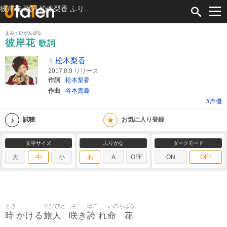
彼岸花 歌詞 松本梨香 ふりがな付
よみ：ひがんばな
彼岸花
歌詞
松本梨香
2017.8.9 リリース
作詞
松本梨香
作曲
谷本貴義
#声優
★
試聴
お気に入り登録
文字サイズ
ふりがな
ダークモード
大
中
小
あ
A
OFF
ON
OFF
とき
たびびと
さ
ほこ
いのち
ばな
時
旅人
咲
誇
命
花
かける
き
れ