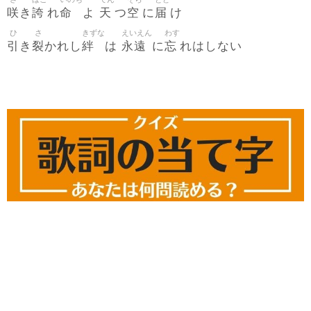
咲
誇
命
天
空
届
き
れ
よ
つ
に
け
ひ
さ
きずな
えいえん
わす
引
裂
絆
永遠
忘
き
かれし
は
に
れはしない