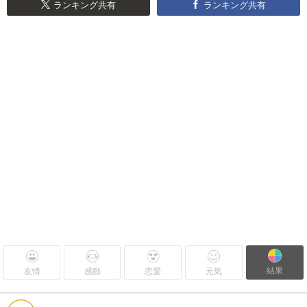
ランキング共有
ランキング共有
結果
友情
感動
恋愛
元気