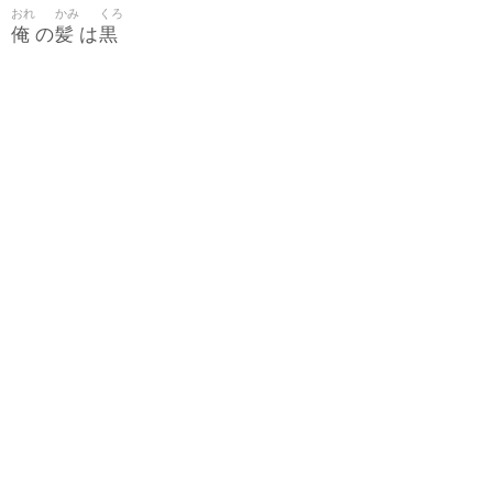
おれ
かみ
くろ
俺
髪
黒
の
は