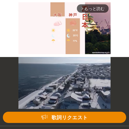
もっと読む
arrow_forward_ios
Mute
次の動画まで 3
キャンセル
歌詞リクエスト