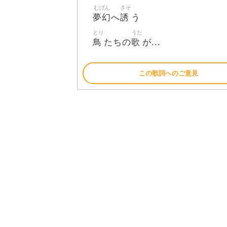
むげん
さそ
夢幻
誘
へ
う
とり
うた
鳥
歌
たちの
が...
この歌詞へのご意見