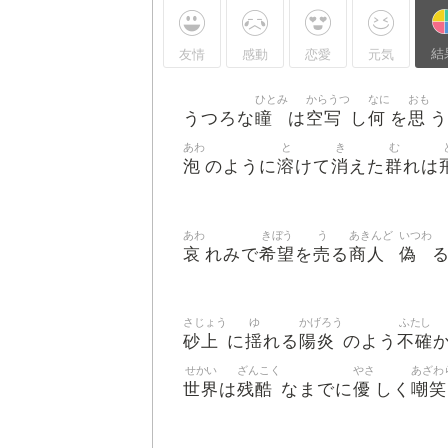
結
友情
感動
恋愛
元気
ひとみ
からうつ
なに
おも
瞳
空写
何
思
うつろな
は
し
を
あわ
と
き
む
泡
溶
消
群
のように
けて
えた
れは
あわ
きぼう
う
あきんど
いつわ
哀
希望
売
商人
偽
れみで
を
る
さじょう
ゆ
かげろう
ふたし
砂上
揺
陽炎
不確
に
れる
のよう
せかい
ざんこく
やさ
あざわ
世界
残酷
優
嘲笑
は
なまでに
しく