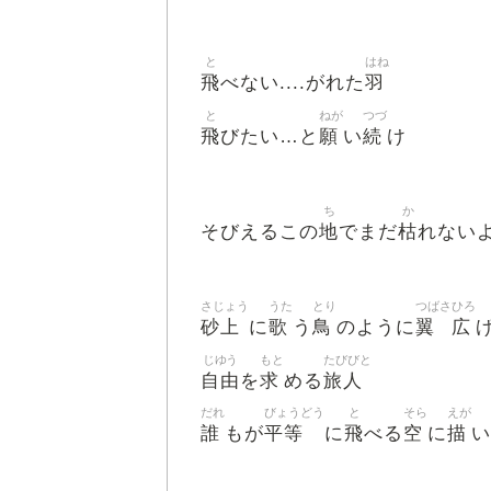
と
はね
飛
羽
べない....がれた
と
ねが
つづ
飛
願
続
びたい…と
い
け
ち
か
地
枯
そびえるこの
でまだ
れない
さじょう
うた
とり
つばさ
ひろ
砂上
歌
鳥
翼
広
に
う
のように
じゆう
もと
たびびと
自由
求
旅人
を
める
だれ
びょうどう
と
そら
えが
誰
平等
飛
空
描
もが
に
べる
に
い