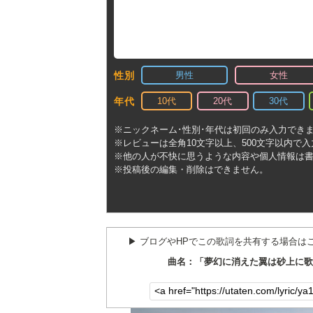
男性
女性
性別
10代
20代
30代
年代
※ニックネーム･性別･年代は初回のみ入力でき
※レビューは全角10文字以上、500文字以内で
※他の人が不快に思うような内容や個人情報は
※投稿後の編集・削除はできません。
▶︎ ブログやHPでこの歌詞を共有する場合は
曲名：「夢幻に消えた翼は砂上に歌う」