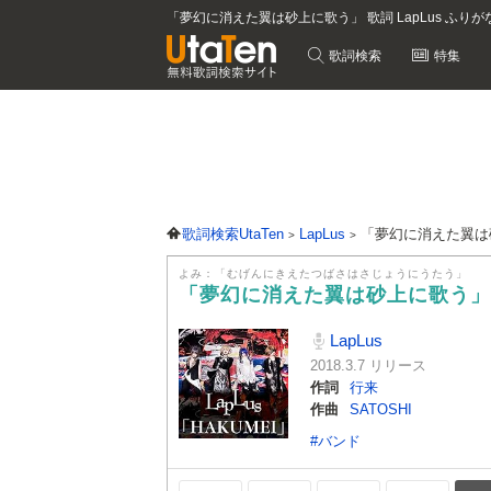
「夢幻に消えた翼は砂上に歌う」 歌詞 LapLus ふりが
歌詞検索
特集
歌詞検索UtaTen
LapLus
「夢幻に消えた翼は
よみ：「むげんにきえたつばさはさじょうにうたう」
「夢幻に消えた翼は砂上に歌う
LapLus
2018.3.7 リリース
作詞
行来
作曲
SATOSHI
#バンド