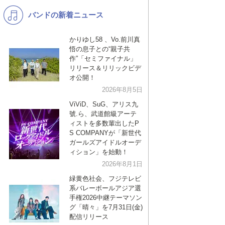
バンドの新着ニュース
K-POP
バンド
演歌・歌謡
洋楽
かりゆし58 、Vo.前川真
悟の息子との“親子共
VTuber
ディズニー
作”「セミファイナル」
リリース＆リリックビデ
オ公開！
2026年8月5日
ViViD、SuG、アリス九
號.ら、武道館級アーテ
ィストを多数輩出したP
S COMPANYが「新世代
ガールズアイドルオーデ
ィション」を始動！
2026年8月1日
緑黄色社会、フジテレビ
系バレーボールアジア選
手権2026中継テーマソン
グ「晴々」を7月31日(金)
配信リリース