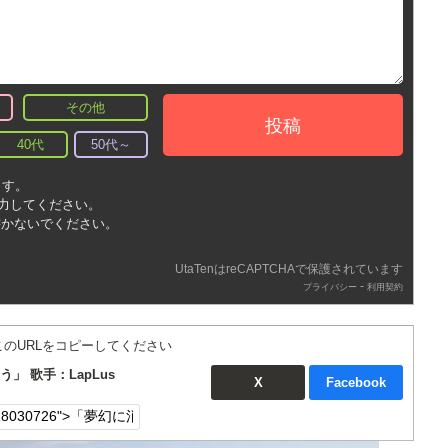
その他
投稿
40代
50代～
ます。
入力してください。
書かないでください。
UtaTenはreCAPTCHAで保護されています
-
プライバシー
利用契約
このURLをコピーしてください
 歌手：LapLus
X
Facebook