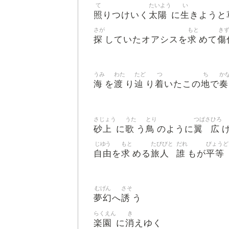
て
たいよう
い
照
太陽
生
りつけいく
に
きようと
さが
もと
き
探
求
傷
していたオアシスを
めて
うみ
わた
たど
つ
ち
か
海
渡
辿
着
地
奏
を
り
り
いたこの
で
さじょう
うた
とり
つばさ
ひろ
砂上
歌
鳥
翼
広
に
う
のように
じゆう
もと
たびびと
だれ
びょうど
自由
求
旅人
誰
平等
を
める
もが
むげん
さそ
夢幻
誘
へ
う
らくえん
き
楽園
消
に
えゆく