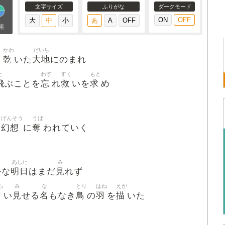
文字サイズ
ふりがな
ダークモード
果
かわ
だいち
乾
大地
う
いた
にのまれ
と
わす
すく
もと
飛
忘
救
求
ぶことを
れ
いを
め
げんそう
うば
幻想
奪
る
に
われていく
あした
み
明日
見
かな
はまだ
れず
ら
み
な
とり
はね
えが
見
名
鳥
羽
描
い
せる
もなき
の
を
いた