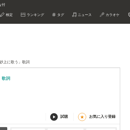
な付
検定
ランキング
タグ
ニュース
カラオケ
砂上に歌う」歌詞
」
歌詞
試聴
お気に入り登録
★