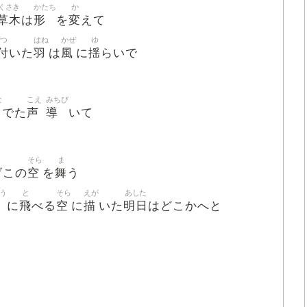
くさき
かたち
か
草木
形
変
は
を
えて
ずつ
はね
かぜ
ゆ
付
羽
風
揺
いた
は
に
らいで
な
こえ
みちび
声
導
でた
いて
そら
ま
空
舞
げこの
を
う
う
と
そら
えが
あした
飛
空
描
明日
に
べる
に
いた
はどこかへと