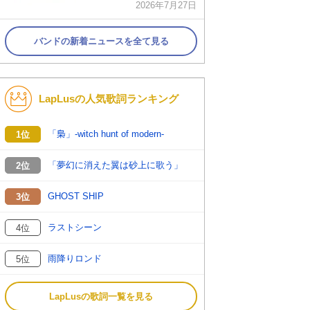
2026年7月27日
バンドの新着ニュースを全て見る
LapLusの人気歌詞ランキング
「梟」-witch hunt of modern-
1位
「夢幻に消えた翼は砂上に歌う」
2位
GHOST SHIP
3位
ラストシーン
4位
雨降りロンド
5位
LapLusの歌詞一覧を見る