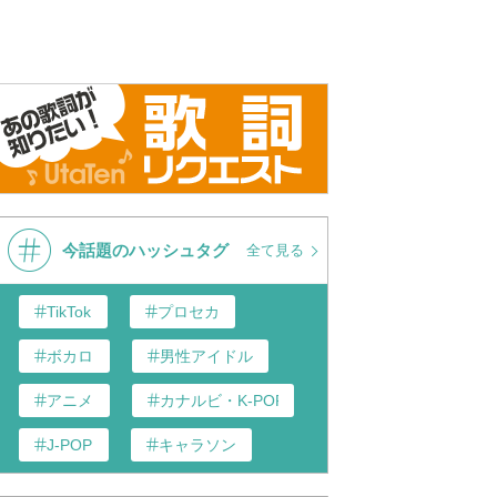
今話題のハッシュタグ
全て見る
TikTok
プロセカ
ボカロ
男性アイドル
アニメ
カナルビ・K-POP和訳
J-POP
キャラソン
あんスタ
歌い手