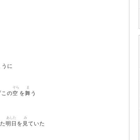
ように
そら
ま
空
舞
げこの
を
う
あした
み
明日
見
た
を
ていた