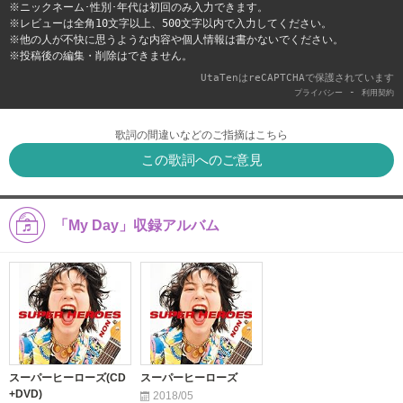
※ニックネーム･性別･年代は初回のみ入力できます。
※レビューは全角10文字以上、500文字以内で入力してください。
※他の人が不快に思うような内容や個人情報は書かないでください。
※投稿後の編集・削除はできません。
UtaTenはreCAPTCHAで保護されています
-
プライバシー
利用契約
歌詞の間違いなどのご指摘はこちら
この歌詞へのご意見
「My Day」収録アルバム
スーパーヒーローズ(CD
スーパーヒーローズ
+DVD)
2018/05