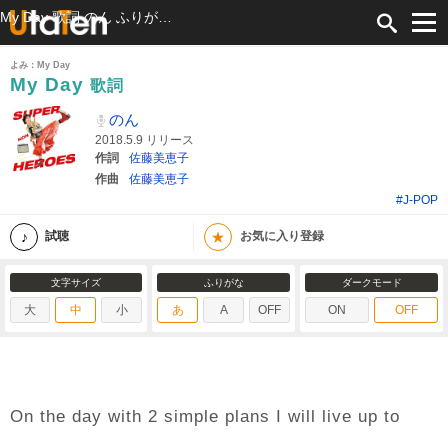
My Day 歌詞 のん ふりがな付
よみ：My Day
My Day
歌詞
のん
2018.5.9 リリース
作詞
佐藤美恵子
作曲
佐藤美恵子
#J-POP
★
試聴
お気に入り登録
文字サイズ
ふりがな
ダークモード
大
中
小
あ
A
OFF
ON
OFF
On the day with 2 simple plans I will live up to