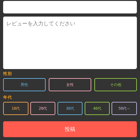
性別
男性
女性
その他
年代
10代
20代
30代
40代
50代～
投稿