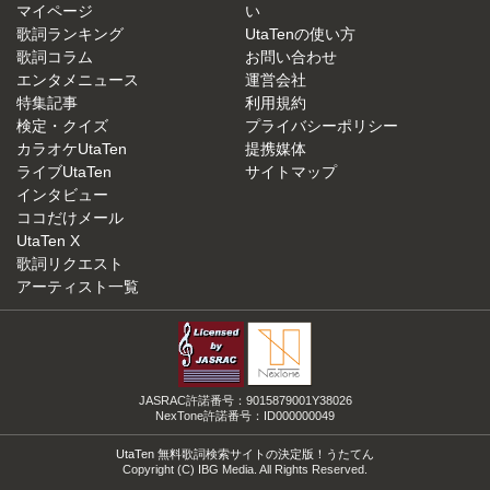
マイページ
い
歌詞ランキング
UtaTenの使い方
歌詞コラム
お問い合わせ
エンタメニュース
運営会社
特集記事
利用規約
検定・クイズ
プライバシーポリシー
カラオケUtaTen
提携媒体
ライブUtaTen
サイトマップ
インタビュー
ココだけメール
UtaTen X
歌詞リクエスト
アーティスト一覧
JASRAC許諾番号：9015879001Y38026
NexTone許諾番号：ID000000049
UtaTen 無料歌詞検索サイトの決定版！うたてん
Copyright (C) IBG Media. All Rights Reserved.