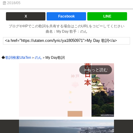
2018/05
X
Facebook
LINE
ブログやHPでこの歌詞を共有する場合はこのURLをコピーしてください
曲名：My Day 歌手：のん
歌詞検索UtaTen
のん
My Day歌詞
もっと読む
arrow_forward_ios