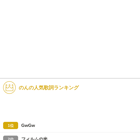
のんの人気歌詞ランキング
GwGw
1位
フィルムの光
2位