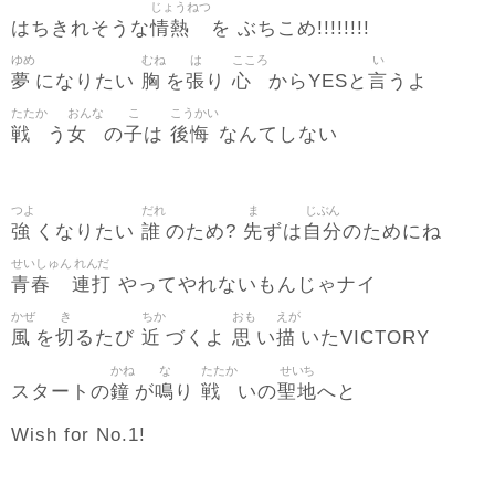
じょうねつ
情熱
はちきれそうな
を ぶちこめ!!!!!!!!
ゆめ
むね
は
こころ
い
夢
胸
張
心
言
になりたい
を
り
からYESと
うよ
たたか
おんな
こ
こうかい
戦
女
子
後悔
う
の
は
なんてしない
つよ
だれ
ま
じぶん
強
誰
先
自分
くなりたい
のため?
ずは
のためにね
せいしゅん
れんだ
青春
連打
やってやれないもんじゃナイ
かぜ
き
ちか
おも
えが
風
切
近
思
描
を
るたび
づくよ
い
いたVICTORY
かね
な
たたか
せいち
鐘
鳴
戦
聖地
スタートの
が
り
いの
へと
Wish for No.1!