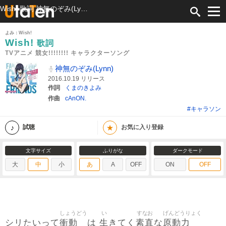
Wish! 歌詞 神無のぞみ(Lynn) TVアニメ 競女!!!!!!!! キャラクターソング ふりがな付
よみ：Wish!
Wish!
歌詞
TVアニメ 競女!!!!!!!! キャラクターソング
神無のぞみ(Lynn)
2016.10.19 リリース
作詞
くまのきよみ
作曲
cAnON.
#キャラソン
★
試聴
お気に入り登録
文字サイズ
ふりがな
ダークモード
大
中
小
あ
A
OFF
ON
OFF
しょうどう
い
すなお
げんどうりょく
衝動
生
素直
原動力
シリたいって
は
きてく
な