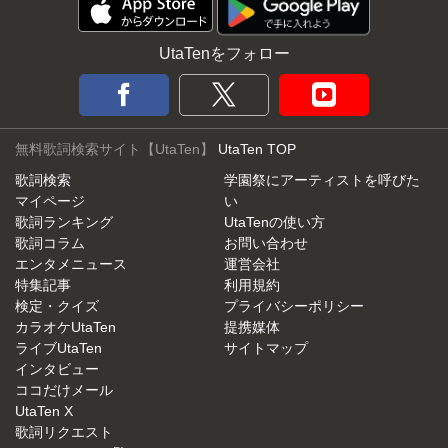
UtaTenをフォロー
無料歌詞検索サイト【UtaTen】
UtaTen TOP
歌詞検索
学園祭にアーティストを呼びた
マイページ
い
歌詞ランキング
UtaTenの使い方
歌詞コラム
お問い合わせ
エンタメニュース
運営会社
特集記事
利用規約
検定・クイズ
プライバシーポリシー
カラオケUtaTen
提携媒体
ライブUtaTen
サイトマップ
インタビュー
ココだけメール
UtaTen X
歌詞リクエスト