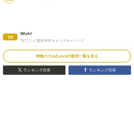
Wish!
1位
TVアニメ 競女!!!!!!!! キャラクターソング
神無のぞみ(Lynn)の歌詞一覧を見る
ランキング共有
ランキング共有