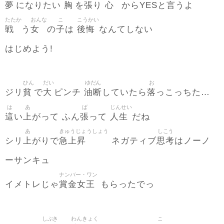
夢
胸
張
心
言
になりたい
を
り
からYESと
うよ
たたか
おんな
こ
こうかい
戦
女
子
後悔
う
の
は
なんてしない
はじめよう!
ひん
だい
ゆだん
お
貧
大
油断
落
ジリ
で
ピンチ
していたら
っこっちた…
は
あ
ば
じんせい
這
上
張
人生
い
がって ふん
って
だね
あ
きゅうじょうしょう
しこう
上
急上昇
思考
シリ
がりで
ネガティブ
はノーノ
ーサンキュ
ナンバー・ワン
賞金女王
イメトレじゃ
もらったでっ
しぶき
わんきょく
こ