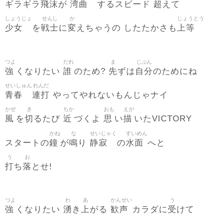
飛沫
湾曲
超
ギラギラ
が
するスピード
えて
しょうじょ
せんし
か
じょうとう
少女
戦士
変
上等
を
に
えちゃうの したたかさも
つよ
だれ
ま
じぶん
強
誰
先
自分
くなりたい
のため?
ずは
のためにね
せいしゅん
れんだ
青春
連打
やってやれないもんじゃナイ
かぜ
き
ちか
おも
えが
風
切
近
思
描
を
るたび
づくよ
い
いたVICTORY
かね
な
せいじゃく
すいめん
鐘
鳴
静寂
水面
スタートの
が
り
の
へと
う
お
打
落
ち
とせ!
つよ
わ
あ
かんせい
う
強
湧
上
歓声
受
くなりたい
き
がる
カラダに
けて