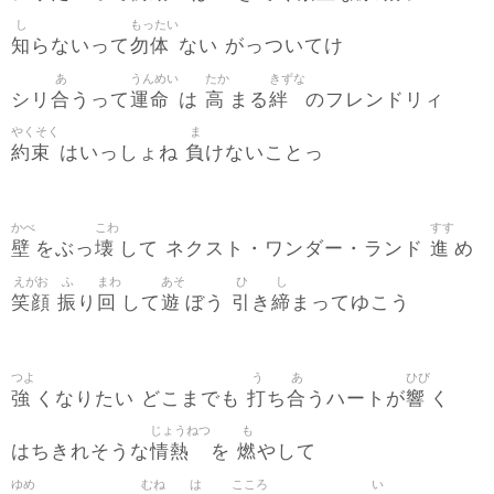
し
もったい
知
勿体
らないって
ない がっついてけ
あ
うんめい
たか
きずな
合
運命
高
絆
シリ
うって
は
まる
のフレンドリィ
やくそく
ま
約束
負
はいっしょね
けないことっ
かべ
こわ
すす
壁
壊
進
をぶっ
して ネクスト・ワンダー・ランド
め
えがお
ふ
まわ
あそ
ひ
し
笑顔
振
回
遊
引
締
り
して
ぼう
き
まってゆこう
つよ
う
あ
ひび
強
打
合
響
くなりたい どこまでも
ち
うハートが
く
じょうねつ
も
情熱
燃
はちきれそうな
を
やして
ゆめ
むね
は
こころ
い