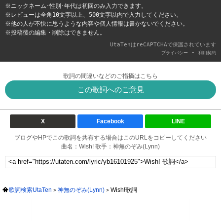
※ニックネーム･性別･年代は初回のみ入力できます。
※レビューは全角10文字以上、500文字以内で入力してください。
※他の人が不快に思うような内容や個人情報は書かないでください。
※投稿後の編集・削除はできません。
UtaTenはreCAPTCHAで保護されています
-
プライバシー
利用契約
歌詞の間違いなどのご指摘はこちら
この歌詞へのご意見
X
Facebook
LINE
ブログやHPでこの歌詞を共有する場合はこのURLをコピーしてください
曲名：Wish! 歌手：神無のぞみ(Lynn)
歌詞検索UtaTen
神無のぞみ(Lynn)
Wish!歌詞