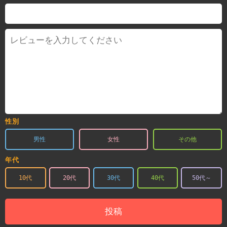
性別
男性
女性
その他
年代
10代
20代
30代
40代
50代～
投稿