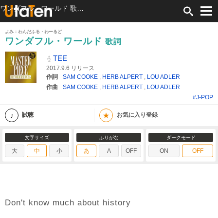
ワンダフル・ワールド 歌詞 TEE ふりがな付
よみ：わんだふる・わーるど
ワンダフル・ワールド
歌詞
TEE
2017.9.6 リリース
作詞
SAM COOKE
,
HERB ALPERT
,
LOU ADLER
作曲
SAM COOKE
,
HERB ALPERT
,
LOU ADLER
#J-POP
★
試聴
お気に入り登録
文字サイズ
ふりがな
ダークモード
大
中
小
あ
A
OFF
ON
OFF
Don't know much about history