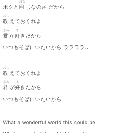
おな
同
ボクと
じなのさ だから
おし
教
えておくれよ
きみ
す
君
好
が
きだから
いつもそばにいたいから ララララ…
おし
教
えておくれよ
きみ
す
君
好
が
きだから
いつもそばにいたいから
What a wonderful world this could be