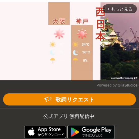
もっと見る
arrow_forward_ios
Powered by 
GliaStudios
Mute
歌詞リクエスト
公式アプリ 無料配信中!