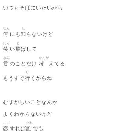
いつもそばにいたいから
なん
し
何
知
にも
らないけど
わら
と
笑
飛
い
ばして
きみ
かんが
君
考
のことだけ
えてる
い
行
もうすぐ
くからね
むずかしいことなんか
よくわからないけど
こい
だれ
恋
誰
すれば
でも