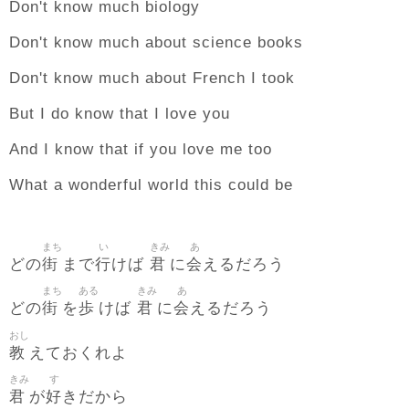
Don't know much biology
Don't know much about science books
Don't know much about French I took
But I do know that I love you
And I know that if you love me too
What a wonderful world this could be
まち
い
きみ
あ
街
行
君
会
どの
まで
けば
に
えるだろう
まち
ある
きみ
あ
街
歩
君
会
どの
を
けば
に
えるだろう
おし
教
えておくれよ
きみ
す
君
好
が
きだから