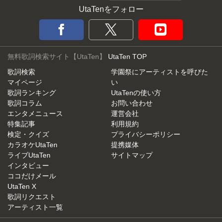
UtaTenをフォロー
無料歌詞検索サイト【UtaTen】
UtaTen TOP
歌詞検索
学園祭にアーティストを呼びた
マイページ
い
歌詞ランキング
UtaTenの使い方
歌詞コラム
お問い合わせ
エンタメニュース
運営会社
特集記事
利用規約
検定・クイズ
プライバシーポリシー
カラオケUtaTen
提携媒体
ライブUtaTen
サイトマップ
インタビュー
ココだけメール
UtaTen X
歌詞リクエスト
アーティスト一覧