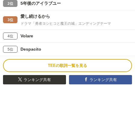
5年後のアイラブユー
2位
愛し続けるから
3位
ドラマ「勇者ヨシヒコと魔王の城」エンディングテーマ
Volare
4位
Despacito
5位
TEEの歌詞一覧を見る
ランキング共有
ランキング共有