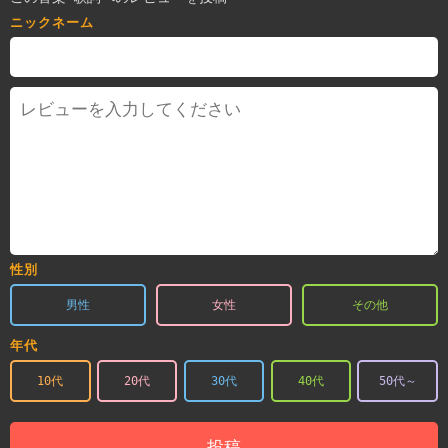
ニックネーム
性別
男性
女性
その他
年代
10代
20代
30代
40代
50代～
投稿