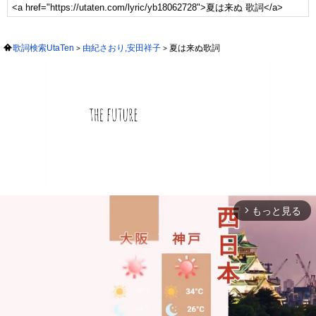
歌詞検索UtaTen
由紀さおり,安田祥子
夏は来ぬ歌詞
もっと見る
arrow_forward_ios