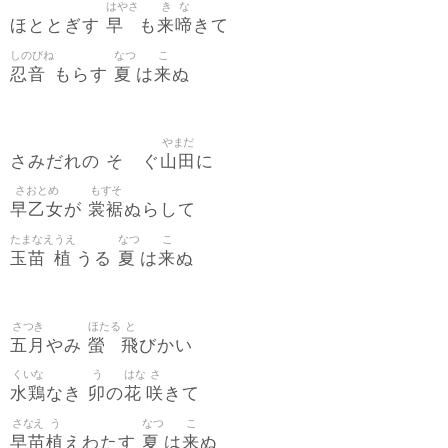
はやさ
き
な
早
来
啼
ほととぎす
も
きて
しのびね
なつ
こ
忍音
夏
来
もらす
は
ぬ
やまだ
山田
さみだれの そゝぐ
に
さおとめ
もすそ
早乙女
裳裾
が
ぬらして
たまなえ
うえ
なつ
こ
玉苗
植
夏
来
うる
は
ぬ
さつき
ほたる
と
五月
螢
飛
やみ
びかい
くいな
う
はな
さ
水鶏
卯
花
咲
なき
の
きて
さなえ
う
なつ
こ
早苗
植
夏
来
えわたす
は
ぬ