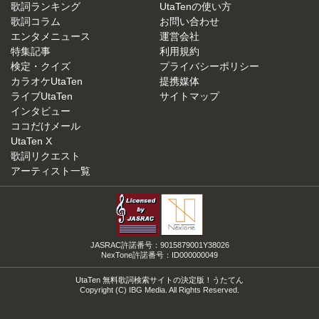
歌詞ランキング
UtaTenの使い方
歌詞コラム
お問い合わせ
エンタメニュース
運営会社
特集記事
利用規約
検定・クイズ
プライバシーポリシー
カラオケUtaTen
提携媒体
ライブUtaTen
サイトマップ
インタビュー
ココだけメール
UtaTen X
歌詞リクエスト
アーティスト一覧
JASRAC許諾番号：9015879001Y38026
NexTone許諾番号：ID000000049
UtaTen 無料歌詞検索サイトの決定版！うたてん
Copyright (C) IBG Media. All Rights Reserved.