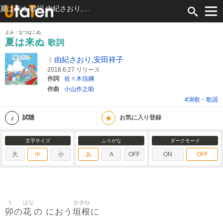
夏は来ぬ 歌詞 由紀さおり,安田祥子 ふりがな付
よみ：なつはこぬ
夏は来ぬ
歌詞
由紀さおり,安田祥子
2018.6.27 リリース
作詞
佐々木信綱
作曲
小山作之助
#演歌・歌謡
★
試聴
お気に入り登録
文字サイズ
ふりがな
ダークモード
大
中
小
あ
A
OFF
ON
OFF
う
はな
かきね
卯
花
垣根
の
の におう
に