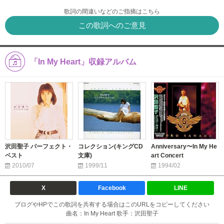
歌詞の間違いなどのご指摘はこちら
この歌詞へのご意見
「In My Heart」収録アルバム
沢田聖子 パーフェクト・
コレクション(キングCD
Anniversary〜In My He
ベスト
文庫)
art Concert
2010/07
1999/11
1994/02
X
Facebook
LINE
ブログやHPでこの歌詞を共有する場合はこのURLをコピーしてください
曲名：In My Heart 歌手：沢田聖子