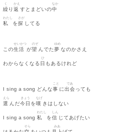
く
かえ
なか
繰
返
中
り
すとまどいの
わたし
さが
私
探
を
してる
せいかつ
のぞ
ゆめ
生活
望
夢
この
が
んでた
なのかさえ
ひ
日
わからなくなる
もあるけれど
こと
であ
事
出会
I sing a song どんな
に
っても
えら
きょう
なげ
選
今日
嘆
んだ
を
きはしない
わたし
しん
私
信
I sing a song
を
じてあげたい
そら
みあ
空
見上