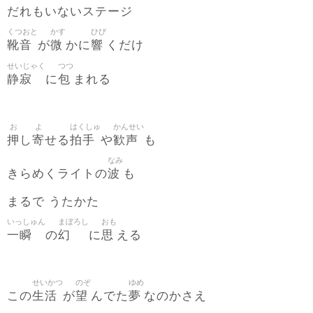
だれもいないステージ
くつおと
かす
ひび
靴音
微
響
が
かに
くだけ
せいじゃく
つつ
静寂
包
に
まれる
お
よ
はくしゅ
かんせい
押
寄
拍手
歓声
し
せる
や
も
なみ
波
きらめくライトの
も
まるで うたかた
いっしゅん
まぼろし
おも
一瞬
幻
思
の
に
える
せいかつ
のぞ
ゆめ
生活
望
夢
この
が
んでた
なのかさえ