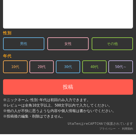
性別
男性
女性
その他
年代
10代
20代
30代
40代
50代～
投稿
※ニックネーム･性別･年代は初回のみ入力できます。
※レビューは全角10文字以上、500文字以内で入力してください。
※他の人が不快に思うような内容や個人情報は書かないでください。
※投稿後の編集・削除はできません。
UtaTenはreCAPTCHAで保護されています
-
プライバシー
利用契約