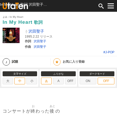
In My Heart 歌詞 沢田聖子 ふりがな付
よみ：In My Heart
In My Heart
歌詞
沢田聖子
1995.2.22 リリース
作詞
沢田聖子
作曲
沢田聖子
#J-POP
★
試聴
お気に入り登録
文字サイズ
ふりがな
ダークモード
大
中
小
あ
A
OFF
ON
OFF
お
あと
終
後
コンサートが
わった
の