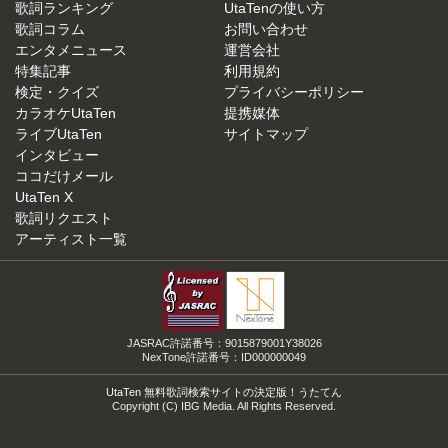
歌詞ランキング
UtaTenの使い方
歌詞コラム
お問い合わせ
エンタメニュース
運営会社
特集記事
利用規約
検定・クイズ
プライバシーポリシー
カラオケUtaTen
提携媒体
ライブUtaTen
サイトマップ
インタビュー
ココだけメール
UtaTen X
歌詞リクエスト
アーティスト一覧
JASRAC許諾番号：9015879001Y38026
NexTone許諾番号：ID000000049
UtaTen 無料歌詞検索サイトの決定版！うたてん
Copyright (C) IBG Media. All Rights Reserved.