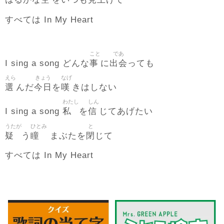
はるかな
をいつも
げて
すべては In My Heart
こと
であ
事
出会
I sing a song どんな
に
っても
えら
きょう
なげ
選
今日
嘆
んだ
を
きはしない
わたし
しん
私
信
I sing a song
を
じてあげたい
うたが
ひとみ
と
疑
瞳
閉
う
まぶたを
じて
すべては In My Heart