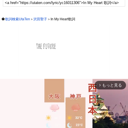
歌詞検索UtaTen
沢田聖子
In My Heart歌詞
もっと見る
arrow_forward_ios