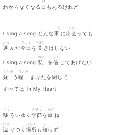
ひ
日
わからなくなる
もあるけれど
こと
であ
事
出会
I sing a song どんな
に
っても
えら
きょう
なげ
選
今日
嘆
んだ
を
きはしない
わたし
しん
私
信
I sing a song
を
じてあげたい
うたが
ひとみ
と
疑
瞳
閉
う
まぶたを
じて
すべては In My Heart
うつ
きせつ
かさ
移
季節
重
ろいゆく
を
ね
たど
ばしょ
し
辿
場所
知
りつく
も
らず