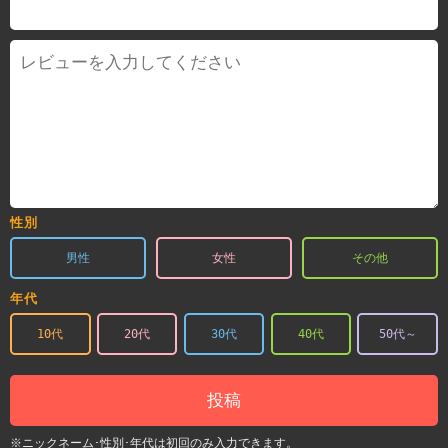
性別
男性
女性
その他
年代
10代
20代
30代
40代
50代～
投稿
※ニックネーム･性別･年代は初回のみ入力できます。