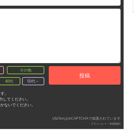
その他
投稿
40代
50代～
ます。
入力してください。
書かないでください。
UtaTenはreCAPTCHAで保護されています
-
プライバシー
利用契約