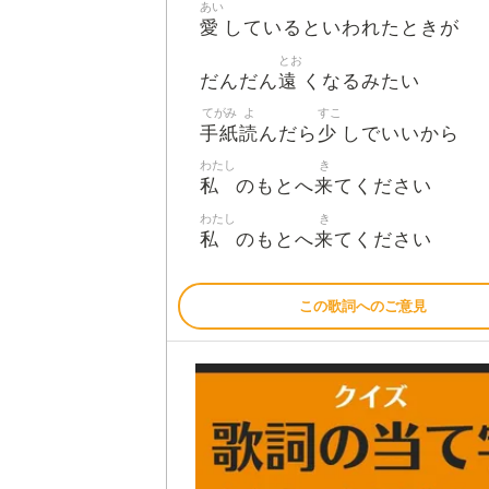
あい
愛
しているといわれたときが
とお
遠
だんだん
くなるみたい
てがみ
よ
すこ
手紙
読
少
んだら
しでいいから
わたし
き
私
来
のもとへ
てください
わたし
き
私
来
のもとへ
てください
この歌詞へのご意見