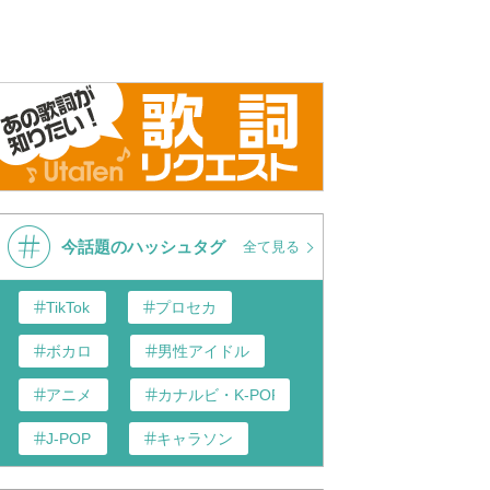
今話題のハッシュタグ
全て見る
TikTok
プロセカ
ボカロ
男性アイドル
アニメ
カナルビ・K-POP和訳
J-POP
キャラソン
あんスタ
歌い手