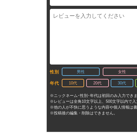
男性
女性
性別
10代
20代
30代
年代
※ニックネーム･性別･年代は初回のみ入力でき
※レビューは全角10文字以上、500文字以内で
※他の人が不快に思うような内容や個人情報は
※投稿後の編集・削除はできません。