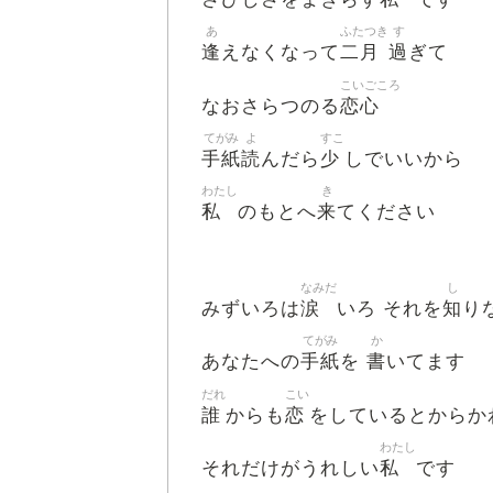
あ
ふたつき
す
逢
二月
過
えなくなって
ぎて
こいごころ
恋心
なおさらつのる
てがみ
よ
すこ
手紙
読
少
んだら
しでいいから
わたし
き
私
来
のもとへ
てください
なみだ
し
涙
知
みずいろは
いろ それを
り
てがみ
か
手紙
書
あなたへの
を
いてます
だれ
こい
誰
恋
からも
をしているとからか
わたし
私
それだけがうれしい
です