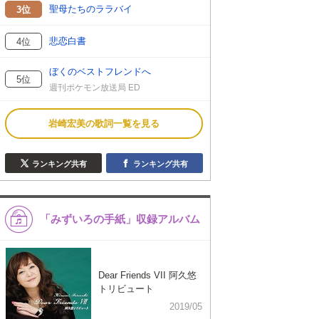
聖母たちのララバイ
3位
悲恋白書
4位
ぼくのベストフレンドへ
5位
週刊ポケモン放送局 ED
岩崎宏美の歌詞一覧を見る
ランキング共有
ランキング共有
「みずいろの手紙」収録アルバム
Dear Friends VII 阿久悠
トリビュート
2019/05