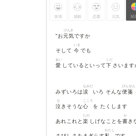
結
友情
感動
恋愛
元気
げんき
元気
"お
ですか
いま
今
そして
でも
あい
くだ
愛
下
しているといって
さいます
なみだ
びんせん
涙
便箋
みずいろは
いろ そんな
な
こころ
泣
心
きそうな
を たくします
たの
か
楽
書
あれこれと
しげなことを
き
わたし
私
さびしさをまぎらす
です