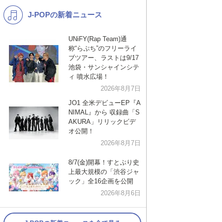
J-POPの新着ニュース
K-POP
バンド
演歌・歌謡
洋楽
UNiFY(Rap Team)通
称“らぷち”のフリーライ
VTuber
ディズニー
ブツアー、ラストは9/17
池袋・サンシャインシテ
ィ 噴水広場！
2026年8月7日
JO1 全米デビューEP『A
NIMAL』から 収録曲「S
AKURA」リリックビデ
オ公開！
2026年8月7日
8/7(金)開幕！すとぷり史
上最大規模の「渋谷ジャ
ック」全16企画を公開
2026年8月6日