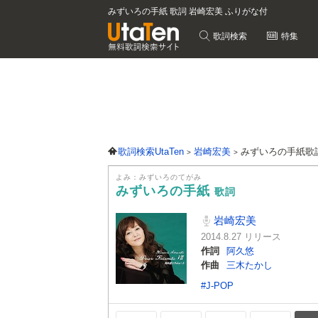
みずいろの手紙 歌詞 岩崎宏美 ふりがな付
歌詞検索
特集
歌詞検索UtaTen
岩崎宏美
みずいろの手紙歌
よみ：みずいろのてがみ
みずいろの手紙
歌詞
岩崎宏美
2014.8.27 リリース
作詞
阿久悠
作曲
三木たかし
#J-POP