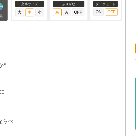
文字サイズ
ふりがな
ダークモード
果
か"
に
ならべ