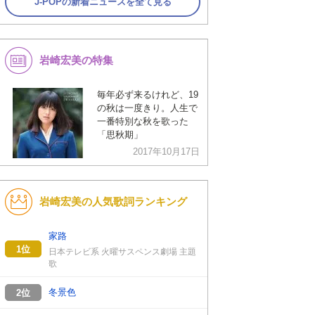
J-POPの新着ニュースを全て見る
岩崎宏美の特集
毎年必ず来るけれど、19
の秋は一度きり。人生で
一番特別な秋を歌った
「思秋期」
2017年10月17日
岩崎宏美の人気歌詞ランキング
家路
1位
日本テレビ系 火曜サスペンス劇場 主題
歌
冬景色
2位