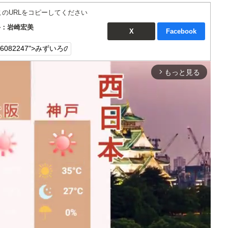
このURLをコピーしてください
手：岩崎宏美
X
Facebook
もっと見る
arrow_forward_ios