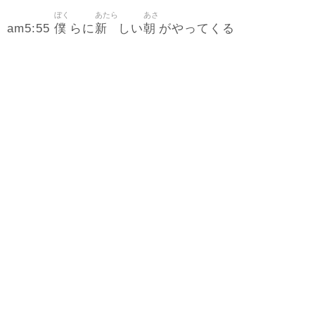
ぼく
あたら
あさ
僕
新
朝
am5:55
らに
しい
がやってくる