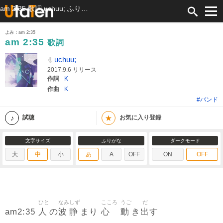
am 2:35 歌詞 uchuu; ふりがな付
よみ：am 2:35
am 2:35
歌詞
uchuu;
2017.9.6 リリース
作詞
K
作曲
K
#バンド
★
試聴
お気に入り登録
文字サイズ
ふりがな
ダークモード
大
中
小
あ
A
OFF
ON
OFF
ひと
なみ
しず
こころ
うご
だ
人
波
静
心
動
出
am2:35
の
まり
き
す