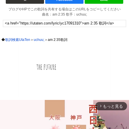
ブログやHPでこの歌詞を共有する場合はこのURLをコピーしてください
曲名：am 2:35 歌手：uchuu;
歌詞検索UtaTen
uchuu;
am 2:35歌詞
もっと見る
arrow_forward_ios