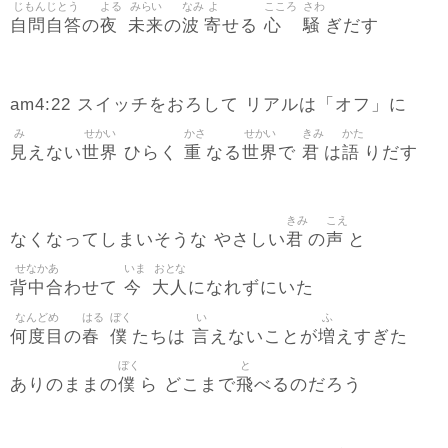
じもんじとう
よる
みらい
なみ
よ
こころ
さわ
自問自答
夜
未来
波
寄
心
騒
の
の
せる
ぎだす
am4:22 スイッチをおろして リアルは「オフ」に
み
せかい
かさ
せかい
きみ
かた
見
世界
重
世界
君
語
えない
ひらく
なる
で
は
りだす
きみ
こえ
君
声
なくなってしまいそうな やさしい
の
と
せなかあ
いま
おとな
背中合
今
大人
わせて
になれずにいた
なんどめ
はる
ぼく
い
ふ
何度目
春
僕
言
増
の
たちは
えないことが
えすぎた
ぼく
と
僕
飛
ありのままの
ら どこまで
べるのだろう