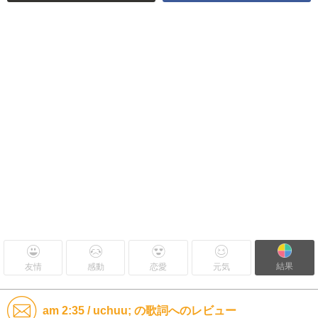
結果
友情
感動
恋愛
元気
am 2:35 / uchuu; の歌詞へのレビュー