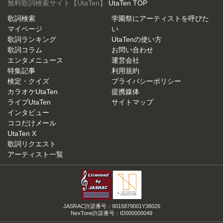
無料歌詞検索サイト【UtaTen】
UtaTen TOP
歌詞検索
学園祭にアーティストを呼びた
マイページ
い
歌詞ランキング
UtaTenの使い方
歌詞コラム
お問い合わせ
エンタメニュース
運営会社
特集記事
利用規約
検定・クイズ
プライバシーポリシー
カラオケUtaTen
提携媒体
ライブUtaTen
サイトマップ
インタビュー
ココだけメール
UtaTen X
歌詞リクエスト
アーティスト一覧
JASRAC許諾番号：9015879001Y38026
NexTone許諾番号：ID000000049