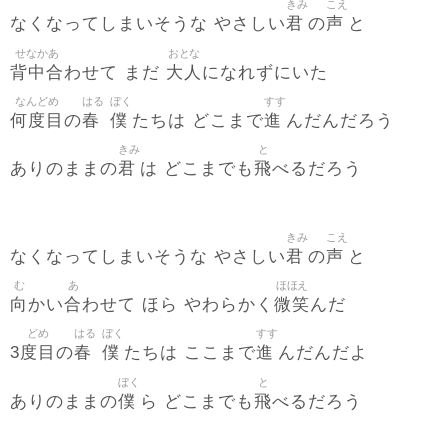
きみ
こえ
君
声
なくなってしまいそうな やさしい
の
と
せなかあ
おとな
背中合
大人
わせて まだ
になれずにいた
なんどめ
はる
ぼく
すす
何度目
春
僕
進
の
たちは どこまで
んだんだろう
きみ
と
君
飛
ありのままの
は どこまでも
べるだろう
きみ
こえ
君
声
なくなってしまいそうな やさしい
の
と
む
あ
ほほえ
向
合
微笑
かい
わせて ほら やわらかく
んだ
どめ
はる
ぼく
すす
度目
春
僕
進
3
の
たちは ここまで
んだんだよ
ぼく
と
僕
飛
ありのままの
ら どこまでも
べるだろう