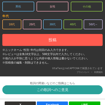
男性
女性
その他
年代
10代
20代
30代
40代
50代～
投稿
※ニックネーム･性別･年代は初回のみ入力できます。
※レビューは全角10文字以上、500文字以内で入力してください。
※他の人が不快に思うような内容や個人情報は書かないでください。
※投稿後の編集・削除はできません。
UtaTenはreCAPTCHAで保護されています
-
プライバシー
利用契約
歌詞の間違いなどのご指摘はこちら
この歌詞へのご意見
X
Facebook
LINE