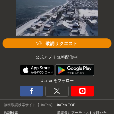
次の動画まで 3
キャンセル
歌詞リクエスト
公式アプリ 無料配信中!
UtaTenをフォロー
無料歌詞検索サイト【UtaTen】
UtaTen TOP
歌詞検索
学園祭にアーティストを呼びた