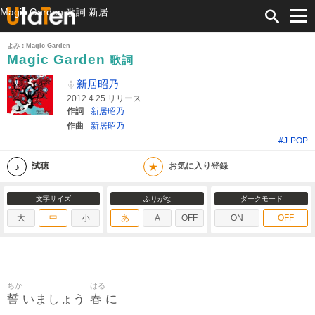
Magic Garden 歌詞 新居昭乃 ふりがな付
よみ：Magic Garden
Magic Garden
歌詞
新居昭乃
2012.4.25 リリース
作詞
新居昭乃
作曲
新居昭乃
#J-POP
★
試聴
お気に入り登録
文字サイズ
ふりがな
ダークモード
大
中
小
あ
A
OFF
ON
OFF
ちか
はる
誓
春
いましょう
に