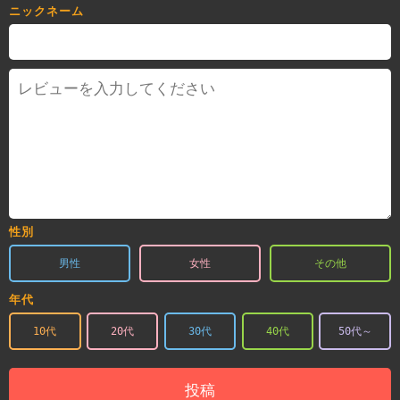
ニックネーム
性別
男性
女性
その他
年代
10代
20代
30代
40代
50代～
投稿