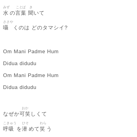
みず
ことば
き
水
言葉
聞
の
いて
ささや
囁
くのは どのタマシイ?
Om Mani Padme Hum
Didua didudu
Om Mani Padme Hum
Didua didudu
おか
可笑
なぜか
しくて
こきゅう
ひそ
わら
呼吸
潜
笑
を
めて
う