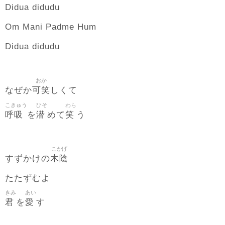
Didua didudu
Om Mani Padme Hum
Didua didudu
おか
可笑
なぜか
しくて
こきゅう
ひそ
わら
呼吸
潜
笑
を
めて
う
こかげ
木陰
すずかけの
たたずむよ
きみ
あい
君
愛
を
す