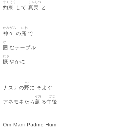
やくそく
しんじつ
約束
真実
して
と
かみがみ
にわ
神々
庭
の
で
かこ
囲
むテーブル
にぎ
賑
やかに
の
野
ナズナの
に そよぐ
かお
ごご
薫
午後
アネモネたち
る
Om Mani Padme Hum