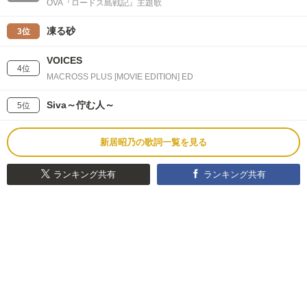
OVA『ロードス島戦記』主題歌
凍る砂
3位
VOICES
4位
MACROSS PLUS [MOVIE EDITION] ED
Siva～佇む人～
5位
新居昭乃の歌詞一覧を見る
ランキング共有
ランキング共有