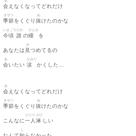
あ
会
えなくなってどれだけ
きせつ
ぬ
季節
抜
をくぐり
けたのかな
いまごろ
だれ
ひとみ
今頃
誰
瞳
の
を
み
見
あなたは
つめてるの
あ
なみだ
会
涙
いたい
かくした…
あ
会
えなくなってどれだけ
きせつ
ぬ
季節
抜
をくぐり
けたのかな
ひとり
さび
一人
淋
こんなに
しい
し
知
なんて
らなかった