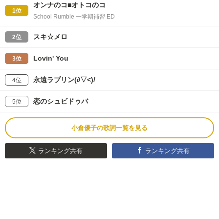
オンナのコ■オトコのコ
1位
School Rumble 一学期補習 ED
スキ☆メロ
2位
Lovin' You
3位
永遠ラブリン(∂▽<)/
4位
恋のシュビドゥバ
5位
小倉優子の歌詞一覧を見る
ランキング共有
ランキング共有