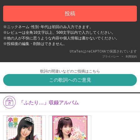
投稿
※ニックネーム･性別･年代は初回のみ入力できます。
※レビューは全角10文字以上、500文字以内で入力してください。
※他の人が不快に思うような内容や個人情報は書かないでください。
※投稿後の編集・削除はできません。
UtaTenはreCAPTCHAで保護されています
-
プライバシー
利用契約
歌詞の間違いなどのご指摘はこちら
この歌詞へのご意見
「ふたり…」収録アルバム