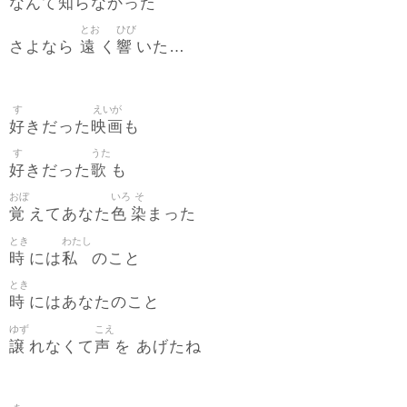
知
なんて
らなかった
とお
ひび
遠
響
さよなら
く
いた…
す
えいが
好
映画
きだった
も
す
うた
好
歌
きだった
も
おぼ
いろ
そ
覚
色
染
えてあなた
まった
とき
わたし
時
私
には
のこと
とき
時
にはあなたのこと
ゆず
こえ
譲
声
れなくて
を あげたね