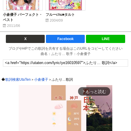
小倉優子 パーフェクト・
フルーchu■タルト
ベスト
2004/09
2011/06
X
Facebook
LINE
ブログやHPでこの歌詞を共有する場合はこのURLをコピーしてください
曲名：ふたり… 歌手：小倉優子
歌詞検索UtaTen
小倉優子
ふたり…歌詞
もっと読む
arrow_forward_ios