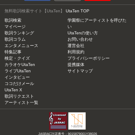
無料歌詞検索サイト【UtaTen】
UtaTen TOP
歌詞検索
学園祭にアーティストを呼びた
マイページ
い
歌詞ランキング
UtaTenの使い方
歌詞コラム
お問い合わせ
エンタメニュース
運営会社
特集記事
利用規約
検定・クイズ
プライバシーポリシー
カラオケUtaTen
提携媒体
ライブUtaTen
サイトマップ
インタビュー
ココだけメール
UtaTen X
歌詞リクエスト
アーティスト一覧
JASRAC許諾番号：9015879001Y38026