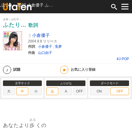
ふたり… 歌詞 小倉優子 ふりがな付
よみ：ふたり…
ふたり…
歌詞
小倉優子
2004.9.8 リリース
作詞
小倉優子
,
兎夢
作曲
山口由子
#J-POP
★
試聴
お気に入り登録
文字サイズ
ふりがな
ダークモード
大
中
小
あ
A
OFF
ON
OFF
ある
歩
あなたより
くの