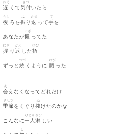
おそ
きづ
遅
気付
くて
いたら
うし
ふ
かえ
て
後
振
返
手
ろを
り
って
を
にぎ
握
あなたが
ってた
にぎ
かえ
ゆび
握
返
指
り
した
つづ
ねが
続
願
ずっと
くように
った
あ
会
えなくなってどれだけ
きせつ
ぬ
季節
抜
をくぐり
けたのかな
ひとり
さび
一人
淋
こんなに
しい
し