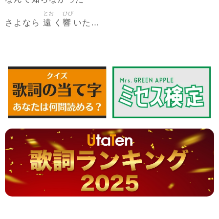
とお
ひび
遠
響
さよなら
く
いた…