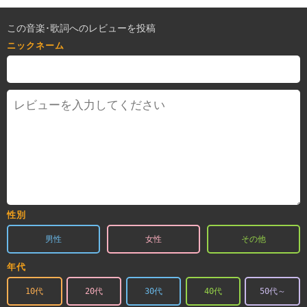
この音楽･歌詞へのレビューを投稿
ニックネーム
性別
男性
女性
その他
年代
10代
20代
30代
40代
50代～