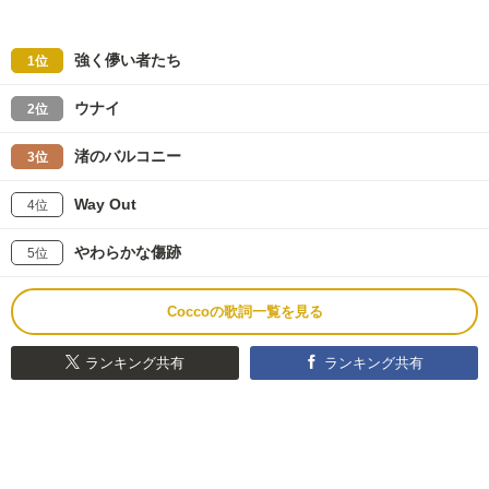
強く儚い者たち
1位
ウナイ
2位
渚のバルコニー
3位
Way Out
4位
やわらかな傷跡
5位
Coccoの歌詞一覧を見る
ランキング共有
ランキング共有