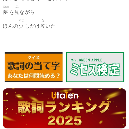
ゆめ
み
夢
見
を
ながら
すこ
な
少
泣
ほんの
しだけ
いた