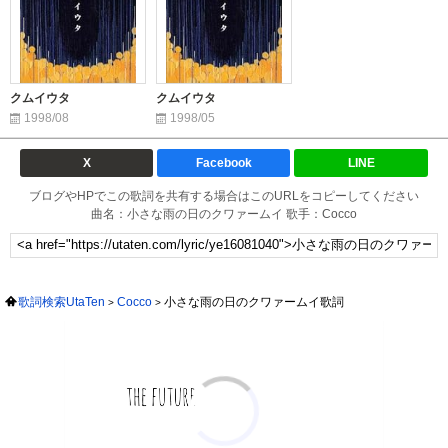
クムイウタ
クムイウタ
1998/08
1998/05
X
Facebook
LINE
ブログやHPでこの歌詞を共有する場合はこのURLをコピーしてください
曲名：小さな雨の日のクワァームイ 歌手：Cocco
歌詞検索UtaTen
Cocco
小さな雨の日のクワァームイ歌詞