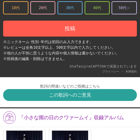
10代
20代
30代
40代
50代～
投稿
※ニックネーム･性別･年代は初回のみ入力できます。
※レビューは全角10文字以上、500文字以内で入力してください。
※他の人が不快に思うような内容や個人情報は書かないでください。
※投稿後の編集・削除はできません。
UtaTenはreCAPTCHAで保護されています
-
プライバシー
利用契約
歌詞の間違いなどのご指摘はこちら
この歌詞へのご意見
「小さな雨の日のクワァームイ」収録アルバム