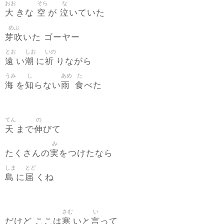
おお
そら
な
大
空
泣
きな
が
いていた
めぶ
芽吹
いた ゴーヤー
とお
しお
いの
遠
潮
祈
い
に
りながら
うみ
し
あめ
た
海
知
雨
食
を
らない
べた
てん
の
天
伸
まで
びて
み
実
たくさんの
をつけたなら
しま
とど
島
届
に
くね
さむ
い
寒
言
だけど ここは
いと
って