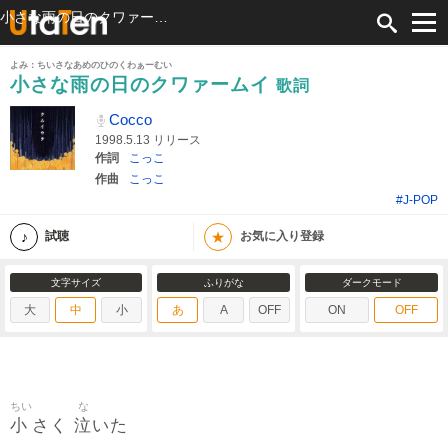
小さな雨の日のクワァームイ 歌詞 Cocco ふりがな付
よみ：ちいさなあめのひのくわぁーむい
小さな雨の日のクワァームイ
歌詞
Cocco
1998.5.13 リリース
作詞
こっこ
作曲
こっこ
#J-POP
★
試聴
お気に入り登録
文字サイズ
ふりがな
ダークモード
大
中
小
あ
A
OFF
ON
OFF
ちい
な
小
泣
さく
いた