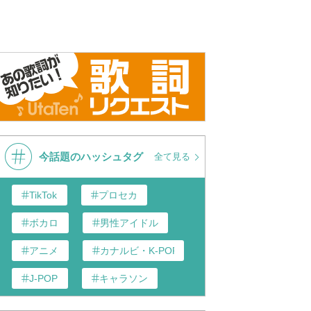
今話題のハッシュタグ
全て見る
TikTok
プロセカ
ボカロ
男性アイドル
アニメ
カナルビ・K-POP和訳
J-POP
キャラソン
あんスタ
歌い手