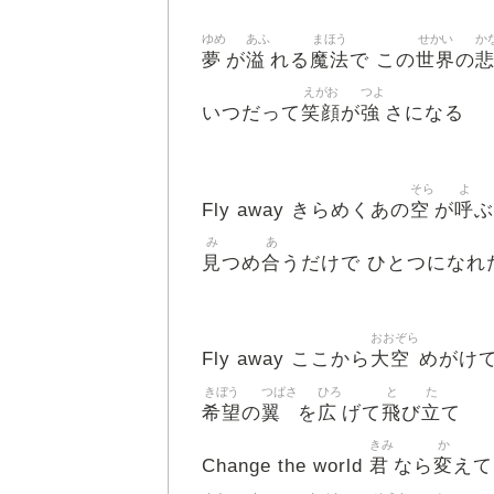
ゆめ
あふ
まほう
せかい
か
夢
溢
魔法
世界
が
れる
で この
の
えがお
つよ
笑顔
強
いつだって
が
さになる
そら
よ
空
呼
Fly away きらめくあの
が
ぶ
み
あ
見
合
つめ
うだけで ひとつになれ
おおぞら
大空
Fly away ここから
めがけ
きぼう
つばさ
ひろ
と
た
希望
翼
広
飛
立
の
を
げて
び
て
きみ
か
君
変
Change the world
なら
えて