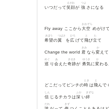
えがお
つよ
笑顔
強
いつだって
が
さになる
おおぞら
大空
Fly away ここから
めがけ
きぼう
つばさ
ひろ
と
た
希望
翼
広
飛
立
の
を
げて
び
て
きみ
か
君
変
Change the world
なら
えて
めぐ
あ
きせき
ゆうき
か
巡
会
奇跡
勇気
変
り
えた
が
に
わる
とき
と
時
飛
どこだってピンチの
は
んで
しん
ふか
きずな
信
深
絆
じるチカラは
い
だれ
きず
誰
傷
だって
つくこともあるけ