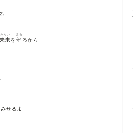
る
みらい
まも
未来
守
を
るから
け
てみせるよ