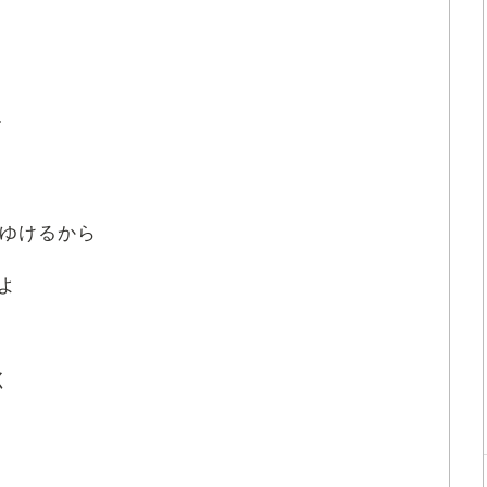
て
ゆけるから
よ
く
ど