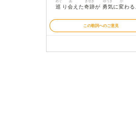
めぐ
あ
きせき
ゆうき
か
巡
会
奇跡
勇気
変
り
えた
が
に
わる
この歌詞へのご意見