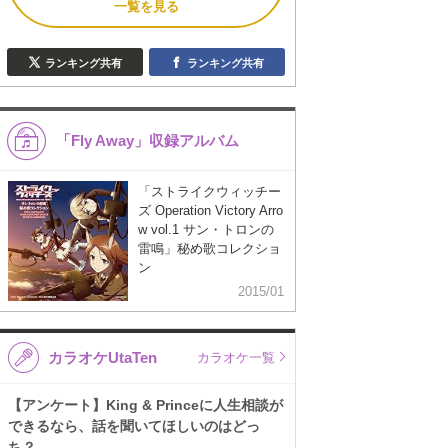
一覧を見る
ランキング共有
ランキング共有
「Fly Away」収録アルバム
「ストライクウィッチー
ズ Operation Victory Arro
w vol.1 サン・トロンの
雷鳴」秘め歌コレクショ
ン
2015/01
カラオケUtaTen
カラオケ一覧
【アンケート】King & Princeに人生相談が
できるなら、話を聞いてほしいのはどっ
ち？