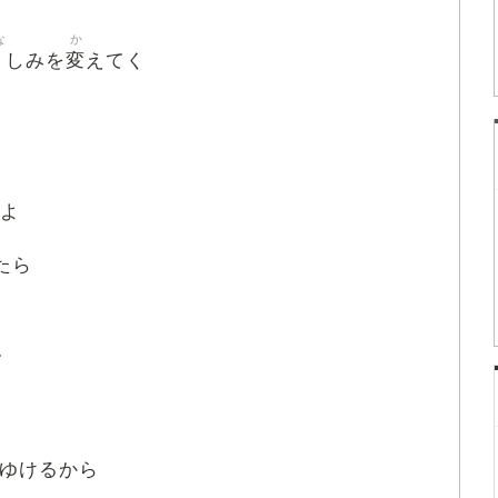
な
か
悲
変
しみを
えてく
よ
たら
て
ゆけるから