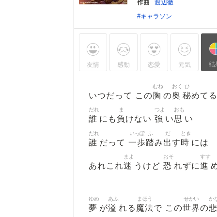
作曲
渡辺徹
#キャラソン
結
友情
感動
恋愛
元気
むね
おく
ひ
胸
奥
秘
いつだって この
の
めて
だれ
ま
つよ
おも
誰
負
強
思
にも
けない
い
い
だれ
いっぽ
ふ
だ
とき
誰
一歩
踏
出
時
だって
み
す
には
まよ
おそ
すす
迷
恐
進
あれこれ
うけど
れずに
ゆめ
あふ
まほう
せかい
か
夢
溢
魔法
世界
が
れる
で この
の