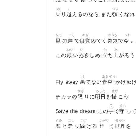
の
こ
つよ
乗
越
強
り
えるのなら また
くなれ
かぜ
こえ
めざ
ゆうき
いま
風
声
目覚
勇気
今
の
で
めてく
で
、
ねが
だ
た
あ
願
抱
立
上
この
い
きしめ
ち
がろう
は
あおぞら
果
青空
Fly away
てない
かけぬ
かぎ
あした
えが
限
明日
描
チカラの
りに
を
こう
て
まも
手
守
Save the dream この
で
っ
きみ
はし
つづ
かがや
せかい
君
走
続
輝
世界
と
り
ける
く
を