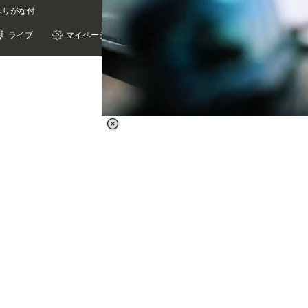
 ふりがな付
ライブ
マイページ
Loaded
:
41.93%
/
Unmute