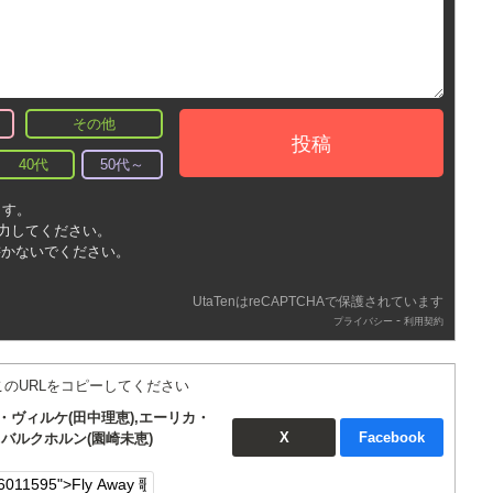
その他
投稿
40代
50代～
ます。
入力してください。
書かないでください。
UtaTenはreCAPTCHAで保護されています
-
プライバシー
利用契約
このURLをコピーしてください
デ・ヴィルケ(田中理恵),エーリカ・
X
Facebook
バルクホルン(園崎未恵)