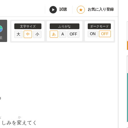
試聴
お気に入り登録
★
文字サイズ
ふりがな
ダークモード
果
る
め
な
か
悲
変
しみを
えてく