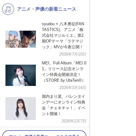
アニメ・声優の新着ニュース
K-POP
演歌・歌謡
バンド
洋楽
syudou × 八木勇征(FAN
TASTICS)、アニメ「株
VTuber
ディズニー
式会社マジルミエ」第2
期OPテーマ「ラテマジ
ック」MVが今夜公開！
2026年7月10日
MEI、Full Album「MEI.0
1」リリース記念オンラ
イン特典会開催決定！
（STORE by UtaTen®︎）
2026年3月14日
堀内まり菜、バレンタイ
ンデーにオンライン特典
会「チェキチャ！」イベ
ント開催！
2026年2月7日