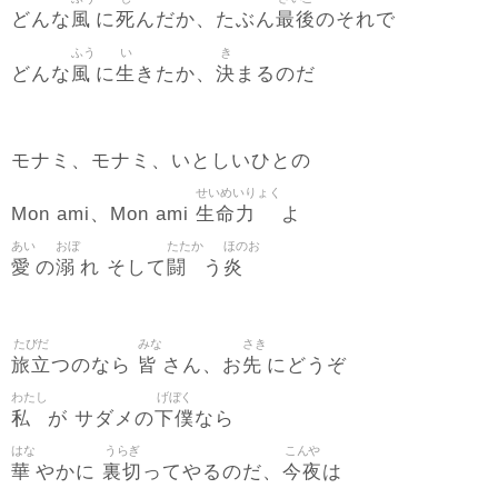
風
死
最後
どんな
に
んだか、たぶん
のそれで
ふう
い
き
風
生
決
どんな
に
きたか、
まるのだ
モナミ、モナミ、いとしいひとの
せいめいりょく
生命力
Mon ami、Mon ami
よ
あい
おぼ
たたか
ほのお
愛
溺
闘
炎
の
れ そして
う
たびだ
みな
さき
旅立
皆
先
つのなら
さん、お
にどうぞ
わたし
げぼく
私
下僕
が サダメの
なら
はな
うらぎ
こんや
華
裏切
今夜
やかに
ってやるのだ、
は