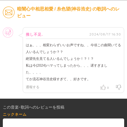
暗闇心中相思相愛 / 糸色望(神谷浩史) の歌詞へのレ
ビュー
女性
2024/08/17 16:30
推し不足.
はぁ、、、相変わらずいいお声ですね、、今頃この曲聞いてる
人いるんでしょうか？？
絶望先生見てる人いるんでしょうか！？！？
私は今(2024)ハマってしまったから、、、遅すぎまし
た、、、、
てか流石神谷浩史様すぎて、、好きです。
通報する
0
この音楽･歌詞へのレビューを投稿
ニックネーム