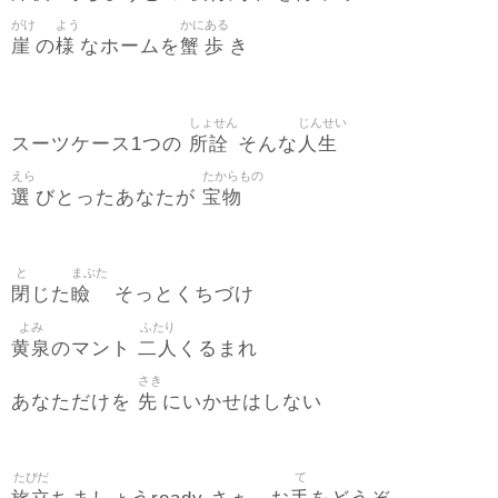
がけ
よう
かに
ある
崖
様
蟹
歩
の
なホームを
き
しょせん
じんせい
所詮
人生
スーツケース1つの
そんな
えら
たからもの
選
宝物
びとったあなたが
と
まぶた
閉
瞼
じた
そっとくちづけ
よみ
ふたり
黄泉
二人
のマント
くるまれ
さき
先
あなただけを
にいかせはしない
たびだ
て