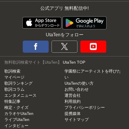
公式アプリ 無料配信中!
UtaTenをフォロー
無料歌詞検索サイト【UtaTen】
UtaTen TOP
歌詞検索
学園祭にアーティストを呼びた
マイページ
い
歌詞ランキング
UtaTenの使い方
歌詞コラム
お問い合わせ
エンタメニュース
運営会社
特集記事
利用規約
検定・クイズ
プライバシーポリシー
カラオケUtaTen
提携媒体
ライブUtaTen
サイトマップ
インタビュー