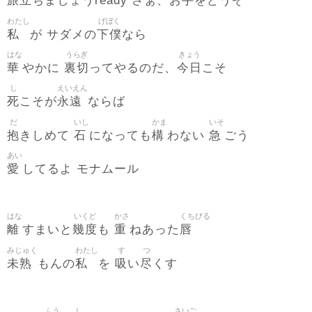
旅立
手
ちましょうready さぁ、お
をどうぞ
わたし
げぼく
私
下僕
が サダメの
なら
はな
うらぎ
きょう
華
裏切
今日
やかに
ってやるのだ、
こそ
し
えいえん
死
永遠
こそが
ならば
だ
いし
かま
いそ
抱
石
構
急
きしめて
になっても
わない
ごう
あい
愛
してるよ モナムール
はな
いくど
かさ
くちびる
離
幾度
重
唇
すまいと
も
ねあった
みじゅく
わたし
す
つ
未熟
私
吸
尽
もんの
を
い
くす
ふう
し
さいご