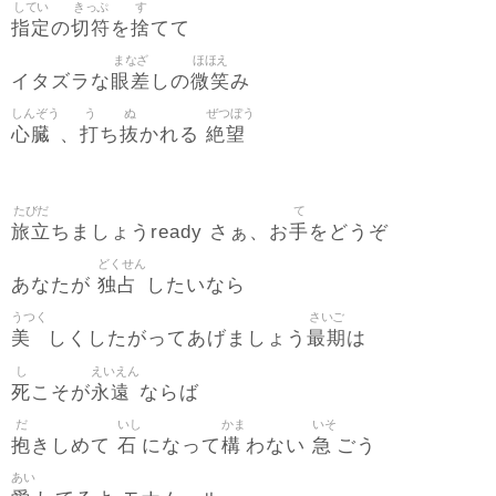
してい
きっぷ
す
指定
切符
捨
の
を
てて
まなざ
ほほえ
眼差
微笑
イタズラな
しの
み
しんぞう
う
ぬ
ぜつぼう
心臓
打
抜
絶望
、
ち
かれる
たびだ
て
旅立
手
ちましょうready さぁ、お
をどうぞ
どくせん
独占
あなたが
したいなら
うつく
さいご
美
最期
しくしたがってあげましょう
は
し
えいえん
死
永遠
こそが
ならば
だ
いし
かま
いそ
抱
石
構
急
きしめて
になって
わない
ごう
あい