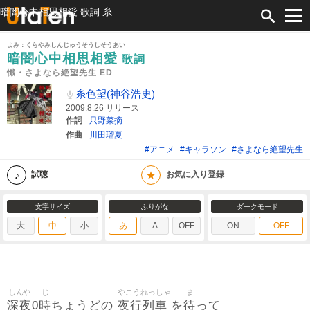
暗闇心中相思相愛 歌詞 糸色望(神谷浩史) 懺・さよなら絶望先生 ED ふりがな付
よみ：くらやみしんじゅうそうしそうあい
暗闇心中相思相愛
歌詞
懺・さよなら絶望先生 ED
糸色望(神谷浩史)
2009.8.26 リリース
作詞
只野菜摘
作曲
川田瑠夏
#アニメ
#キャラソン
#さよなら絶望先生
★
試聴
お気に入り登録
文字サイズ
ふりがな
ダークモード
大
中
小
あ
A
OFF
ON
OFF
しんや
じ
やこうれっしゃ
ま
深夜
時
夜行列車
待
0
ちょうどの
を
って