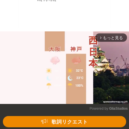
もっと見る
arrow_forward_ios
Powered by 
GliaStudios
Mute
歌詞リクエスト