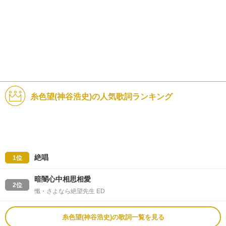
糸色望(神谷浩史)の人気歌詞ランキング
絶唱
1位
暗闇心中相思相愛
2位
懺・さよなら絶望先生 ED
糸色望(神谷浩史)の歌詞一覧を見る