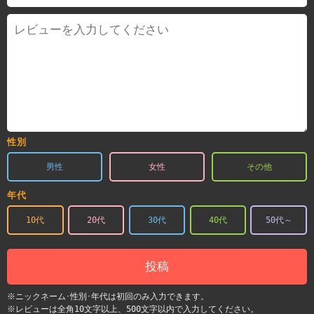
性別
男性
女性
その他
年代
10代
20代
30代
40代
50代～
投稿
※ニックネーム･性別･年代は初回のみ入力できます。
※レビューは全角10文字以上、500文字以内で入力してください。