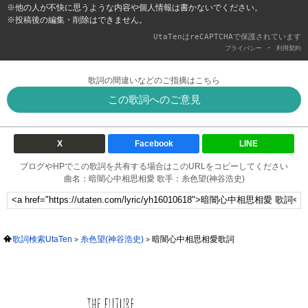
※他の人が不快に思うような内容や個人情報は書かないでください。
※投稿後の編集・削除はできません。
UtaTenはreCAPTCHAで保護されています
-
プライバシー
利用契約
歌詞の間違いなどのご指摘はこちら
この歌詞へのご意見
X
Facebook
LINE
ブログやHPでこの歌詞を共有する場合はこのURLをコピーしてください
曲名：暗闇心中相思相愛 歌手：糸色望(神谷浩史)
歌詞検索UtaTen
糸色望(神谷浩史)
暗闇心中相思相愛歌詞