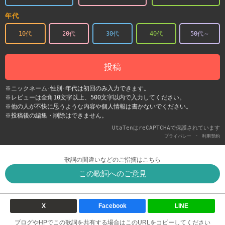
年代
10代
20代
30代
40代
50代～
投稿
※ニックネーム･性別･年代は初回のみ入力できます。
※レビューは全角10文字以上、500文字以内で入力してください。
※他の人が不快に思うような内容や個人情報は書かないでください。
※投稿後の編集・削除はできません。
UtaTenはreCAPTCHAで保護されています
-
プライバシー
利用契約
歌詞の間違いなどのご指摘はこちら
この歌詞へのご意見
X
Facebook
LINE
ブログやHPでこの歌詞を共有する場合はこのURLをコピーしてください