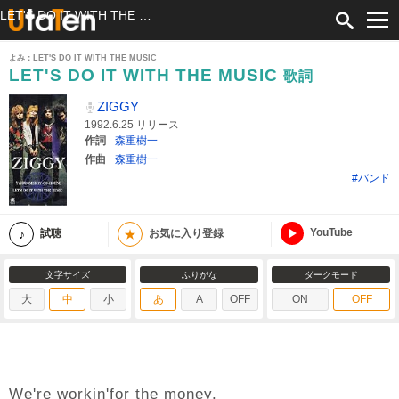
LET'S DO IT WITH THE MUSIC 歌詞 ZIGGY ふりがな付
よみ：LET'S DO IT WITH THE MUSIC
LET'S DO IT WITH THE MUSIC
歌詞
ZIGGY
1992.6.25 リリース
作詞
森重樹一
作曲
森重樹一
#バンド
YouTube
★
試聴
お気に入り登録
文字サイズ
ふりがな
ダークモード
大
中
小
あ
A
OFF
ON
OFF
We're workin'for the money.