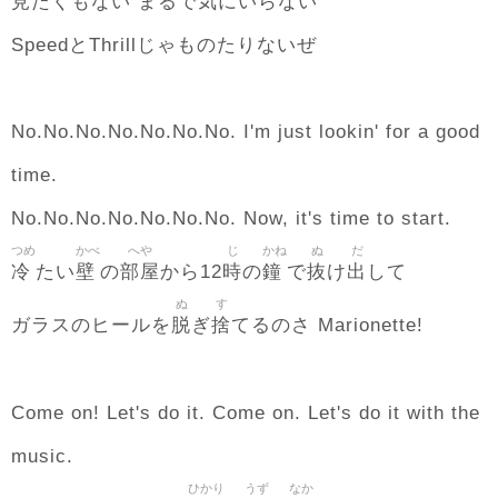
見
気
たくもない まるで
にいらない
SpeedとThrillじゃものたりないぜ
No.No.No.No.No.No.No. I'm just lookin' for a good
time.
No.No.No.No.No.No.No. Now, it's time to start.
つめ
かべ
へや
じ
かね
ぬ
だ
冷
壁
部屋
時
鐘
抜
出
たい
の
から12
の
で
け
して
ぬ
す
脱
捨
ガラスのヒールを
ぎ
てるのさ Marionette!
Come on! Let's do it. Come on. Let's do it with the
music.
ひかり
うず
なか