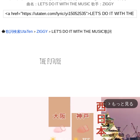
曲名：LET'S DO IT WITH THE MUSIC 歌手：ZIGGY
歌詞検索UtaTen
ZIGGY
LET'S DO IT WITH THE MUSIC歌詞
もっと見る
arrow_forward_ios