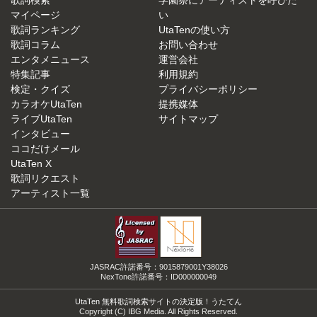
歌詞検索
学園祭にアーティストを呼びた
マイページ
い
歌詞ランキング
UtaTenの使い方
歌詞コラム
お問い合わせ
エンタメニュース
運営会社
特集記事
利用規約
検定・クイズ
プライバシーポリシー
カラオケUtaTen
提携媒体
ライブUtaTen
サイトマップ
インタビュー
ココだけメール
UtaTen X
歌詞リクエスト
アーティスト一覧
JASRAC許諾番号：9015879001Y38026
NexTone許諾番号：ID000000049
UtaTen 無料歌詞検索サイトの決定版！うたてん
Copyright (C) IBG Media. All Rights Reserved.