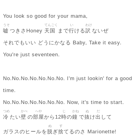
You look so good for your mama,
うそ
てんごく
い
わけ
嘘
天国
行
訳
つきさHoney
まで
ける
ないぜ
それでもいい どうにかなる Baby, Take it easy.
You're just seventeen.
No.No.No.No.No.No.No. I'm just lookin' for a good
time.
No.No.No.No.No.No.No. Now, it's time to start.
つめ
かべ
へや
じ
かね
ぬ
だ
冷
壁
部屋
時
鐘
抜
出
たい
の
から12
の
で
け
して
ぬ
す
脱
捨
ガラスのヒールを
ぎ
てるのさ Marionette!