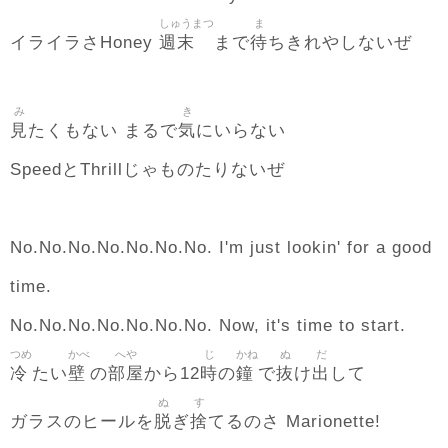
しゅうまつ
ま
週末
待
イライラさHoney
まで
ちきれやしないぜ
み
き
見
気
たくもない まるで
にいらない
SpeedとThrillじゃものたりないぜ
No.No.No.No.No.No.No. I'm just lookin' for a good
time.
No.No.No.No.No.No.No. Now, it's time to start.
つめ
かべ
へや
じ
かね
ぬ
だ
冷
壁
部屋
時
鐘
抜
出
たい
の
から12
の
で
け
して
ぬ
す
脱
捨
ガラスのヒールを
ぎ
てるのさ Marionette!