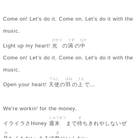
Come on! Let's do it. Come on. Let's do it with the
music.
ひかり
うず
なか
光
渦
中
Light up my heart!
の
の
Come on! Let's do it. Come on. Let's do it with the
music.
てんし
はね
うえ
天使
羽
上
Open your heart!
の
の
で…
We're workin' for the money.
しゅうまつ
ま
週末
待
イライラさHoney
まで
ちきれやしないぜ
み
き