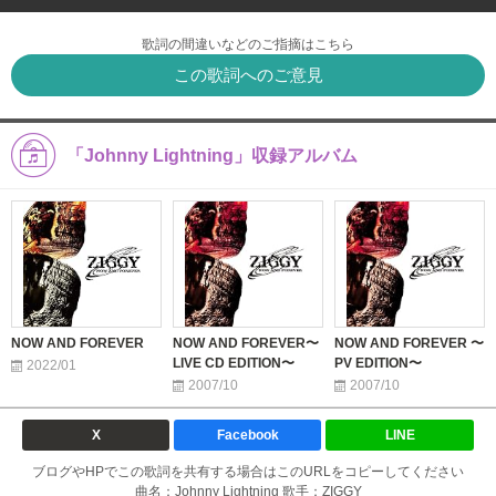
歌詞の間違いなどのご指摘はこちら
この歌詞へのご意見
「Johnny Lightning」収録アルバム
NOW AND FOREVER
NOW AND FOREVER〜
NOW AND FOREVER 〜
LIVE CD EDITION〜
PV EDITION〜
2022/01
2007/10
2007/10
X
Facebook
LINE
ブログやHPでこの歌詞を共有する場合はこのURLをコピーしてください
曲名：Johnny Lightning 歌手：ZIGGY