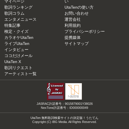
マイページ
い
歌詞ランキング
UtaTenの使い方
歌詞コラム
お問い合わせ
エンタメニュース
運営会社
特集記事
利用規約
検定・クイズ
プライバシーポリシー
カラオケUtaTen
提携媒体
ライブUtaTen
サイトマップ
インタビュー
ココだけメール
UtaTen X
歌詞リクエスト
アーティスト一覧
JASRAC許諾番号：9015879001Y38026
NexTone許諾番号：ID000000049
UtaTen 無料歌詞検索サイトの決定版！うたてん
Copyright (C) IBG Media. All Rights Reserved.