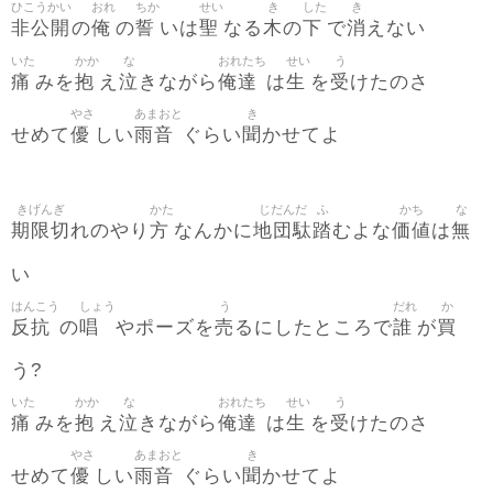
ひこうかい
おれ
ちか
せい
き
した
き
非公開
俺
誓
聖
木
下
消
の
の
いは
なる
の
で
えない
いた
かか
な
おれたち
せい
う
痛
抱
泣
俺達
生
受
みを
え
きながら
は
を
けたのさ
やさ
あまおと
き
優
雨音
聞
せめて
しい
ぐらい
かせてよ
きげんぎ
かた
じだんだ
ふ
かち
な
期限切
方
地団駄
踏
価値
無
れのやり
なんかに
むよな
は
い
はんこう
しょう
う
だれ
か
反抗
唱
売
誰
買
の
やポーズを
るにしたところで
が
う?
いた
かか
な
おれたち
せい
う
痛
抱
泣
俺達
生
受
みを
え
きながら
は
を
けたのさ
やさ
あまおと
き
優
雨音
聞
せめて
しい
ぐらい
かせてよ