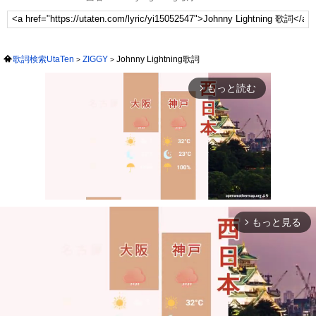
歌詞検索UtaTen
ZIGGY
Johnny Lightning歌詞
もっと読む
arrow_forward_ios
もっと見る
arrow_forward_ios
Mute