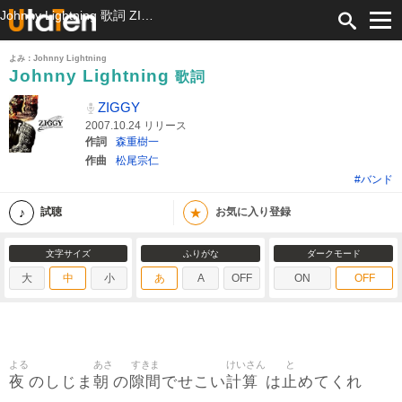
Johnny Lightning 歌詞 ZIGGY ふりがな付
よみ：Johnny Lightning
Johnny Lightning
歌詞
ZIGGY
2007.10.24 リリース
作詞
森重樹一
作曲
松尾宗仁
#バンド
★
試聴
お気に入り登録
文字サイズ
ふりがな
ダークモード
大
中
小
あ
A
OFF
ON
OFF
よる
あさ
すきま
けいさん
と
夜
朝
隙間
計算
止
のしじま
の
でせこい
は
めてくれ