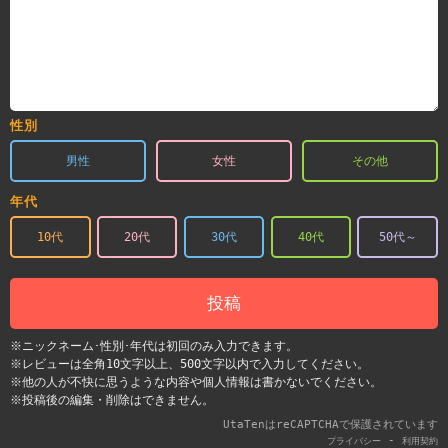
性別
男性
女性
その他
年代
10代
20代
30代
40代
50代～
投稿
※ニックネーム･性別･年代は初回のみ入力できます。
※レビューは全角10文字以上、500文字以内で入力してください。
※他の人が不快に思うような内容や個人情報は書かないでください。
※投稿後の編集・削除はできません。
UtaTenはreCAPTCHAで保護されています
-
プライバシー
利用契約