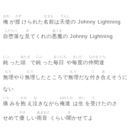
おれ
さず
なまえ
てんし
俺
授
名前
天使
が
けられた
は
の Johnny Lightning
じだらく
み
あくま
自堕落
見
悪魔
な
てくれの
の Johnny Lightning
にぶ
あたま
にぶ
まいにち
まいど
なかま
たち
鈍
頭
鈍
毎日
毎度
仲間
達
った
で
った
や
の
むり
むり
むり
つ
あ
無理
無理
無理
付
合
やり
したところで
だな
き
えそうに
ない
いた
かか
な
おれたち
せい
う
痛
抱
泣
俺達
生
受
みを
え
きながら
は
を
けたのさ
やさ
あまおと
き
優
雨音
聞
せめて
しい
くらい
かせてよ