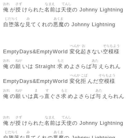
おれ
さず
なまえ
てんし
俺
授
名前
天使
が
けられた
は
の Johnny Lightning
じだらく
み
あくま
自堕落
見
悪魔
な
てくれの
の Johnny Lightning
へんか
お
そらもよう
変化
起
空模様
EmptyDays&EmptyWorld
きない
おれ
ねが
もと
あた
俺
願
求
与
の
いは Straight
めよさらば
えられん
へんか
こば
そらもよう
変化
拒
空模様
EmptyDays&EmptyWorld
んだ
おれ
ねが
ま
す
もと
あた
俺
願
真
直
求
与
の
いは
っ
ぐさ
めよさらば
えられん
おれ
さず
なまえ
てんし
俺
授
名前
天使
が
けられた
は
の Johnny Lightning
じだらく
み
あくま
自堕落
見
悪魔