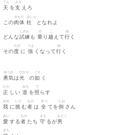
てん
ささ
天
支
を
えろ
からだ
はしら
肉体
柱
この
となれよ
しれん
の
こ
ゆ
試練
乗
越
行
どんな
も
り
えて
く
たび
つよ
ゆ
度
強
行
その
に
くなって
く
ゆうき
ひかり
ごと
勇気
光
如
は
の
く
ただ
みち
て
正
道
照
しい
を
らす
われ
いど
もの
すべ
たお
我
挑
者
全
倒
に
む
は
てを
さん
あい
もの
まも
おとこ
愛
者
守
男
する
たち
るが
きた