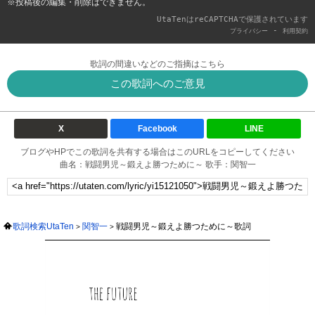
※投稿後の編集・削除はできません。
UtaTenはreCAPTCHAで保護されています
-
プライバシー
利用契約
歌詞の間違いなどのご指摘はこちら
この歌詞へのご意見
X
Facebook
LINE
ブログやHPでこの歌詞を共有する場合はこのURLをコピーしてください
曲名：戦闘男児～鍛えよ勝つために～ 歌手：関智一
歌詞検索UtaTen
関智一
戦闘男児～鍛えよ勝つために～歌詞