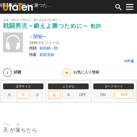
戦闘男児～鍛えよ勝つために～ 歌詞 関智一 ふりがな付
よみ：せんとうだんじ～きたえよかつために～
戦闘男児～鍛えよ勝つために～
歌詞
関智一
1999.3.5 リリース
作詞
前田耕一郎
作曲
前田克樹
#声優
★
試聴
お気に入り登録
文字サイズ
ふりがな
ダークモード
大
中
小
あ
A
OFF
ON
OFF
てん
お
天
落
が
ちたら