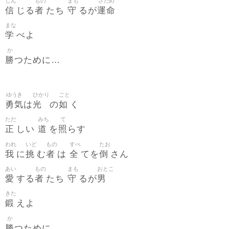
しん
もの
まも
さだめ
信
者
守
運命
じる
たち
るが
まな
学
べよ
か
勝
つために…
ゆうき
ひかり
ごと
勇気
光
如
は
の
く
ただ
みち
て
正
道
照
しい
を
らす
われ
いど
もの
すべ
たお
我
挑
者
全
倒
に
む
は
てを
さん
あい
もの
まも
おとこ
愛
者
守
男
する
たち
るが
きた
鍛
えよ
か
勝
つために…