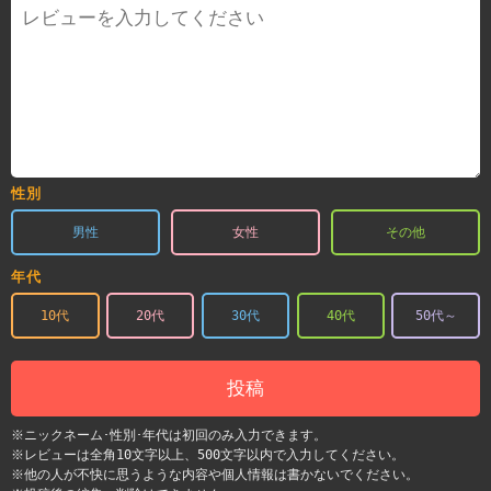
性別
男性
女性
その他
年代
10代
20代
30代
40代
50代～
投稿
※ニックネーム･性別･年代は初回のみ入力できます。
※レビューは全角10文字以上、500文字以内で入力してください。
※他の人が不快に思うような内容や個人情報は書かないでください。