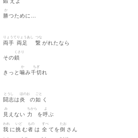
鍛
えよ
か
勝
つために…
りょうて
りょうあし
つな
両手
両足
繋
がれたなら
くさり
鎖
その
か
ちぎ
噛
千切
きっと
み
れ
とうし
ほのお
ごと
闘志
炎
如
は
の
く
み
ちから
よ
見
力
呼
えない
を
ぶ
われ
いど
もの
すべ
たお
我
挑
者
全
倒
に
む
は
てを
さん