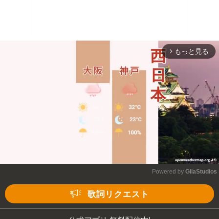
もっと見る
arrow_forward_ios
Powered by 
GliaStudios
Mute
歌詞リクエスト