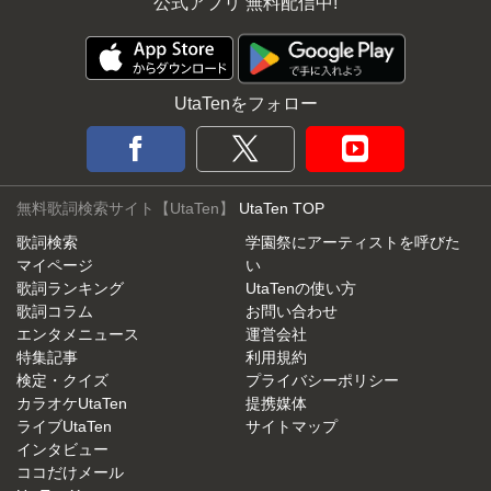
公式アプリ 無料配信中!
UtaTenをフォロー
無料歌詞検索サイト【UtaTen】
UtaTen TOP
歌詞検索
学園祭にアーティストを呼びた
マイページ
い
歌詞ランキング
UtaTenの使い方
歌詞コラム
お問い合わせ
エンタメニュース
運営会社
特集記事
利用規約
検定・クイズ
プライバシーポリシー
カラオケUtaTen
提携媒体
ライブUtaTen
サイトマップ
インタビュー
ココだけメール