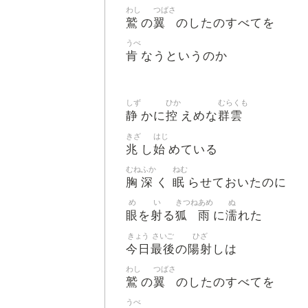
わし
つばさ
鷲
翼
の
のしたのすべてを
うべ
肯
なうというのか
しず
ひか
むらくも
静
控
群雲
かに
えめな
きざ
はじ
兆
始
し
めている
むね
ふか
ねむ
胸
深
眠
く
らせておいたのに
め
い
きつね
あめ
ぬ
眼
射
狐
雨
濡
を
る
に
れた
きょう
さいご
ひざ
今日
最後
陽射
の
しは
わし
つばさ
鷲
翼
の
のしたのすべてを
うべ