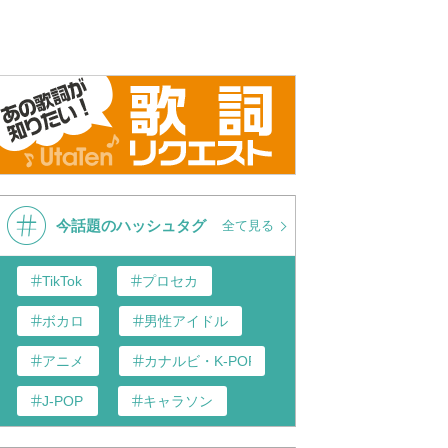
今話題のハッシュタグ
全て見る
TikTok
プロセカ
ボカロ
男性アイドル
アニメ
カナルビ・K-POP和訳
J-POP
キャラソン
あんスタ
歌い手