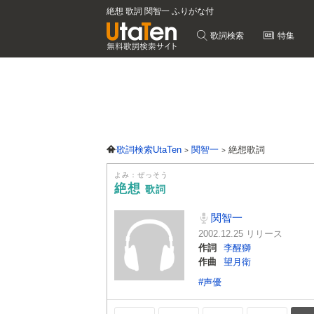
絶想 歌詞 関智一 ふりがな付
歌詞検索
特集
歌詞検索UtaTen
関智一
絶想歌詞
よみ：ぜっそう
絶想
歌詞
関智一
2002.12.25 リリース
作詞
李醒獅
作曲
望月衛
#声優