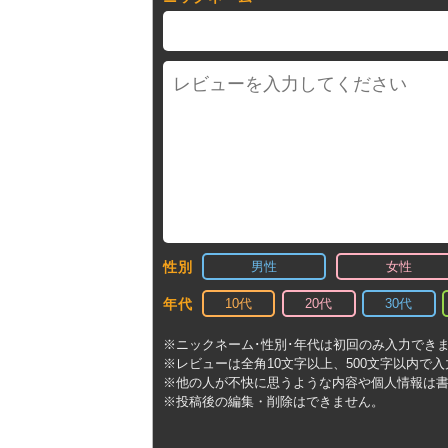
男性
女性
性別
10代
20代
30代
年代
※ニックネーム･性別･年代は初回のみ入力でき
※レビューは全角10文字以上、500文字以内で
※他の人が不快に思うような内容や個人情報は
※投稿後の編集・削除はできません。