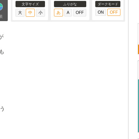
文字サイズ
ふりがな
ダークモード
果
が
も
う