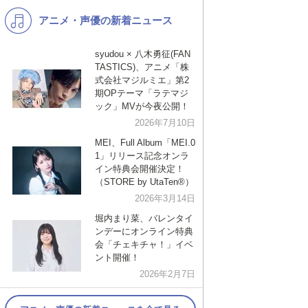
アニメ・声優の新着ニュース
K-POP
演歌・歌謡
バンド
洋楽
syudou × 八木勇征(FAN
TASTICS)、アニメ「株
VTuber
ディズニー
式会社マジルミエ」第2
期OPテーマ「ラテマジ
ック」MVが今夜公開！
2026年7月10日
MEI、Full Album「MEI.0
1」リリース記念オンラ
イン特典会開催決定！
（STORE by UtaTen®︎）
2026年3月14日
堀内まり菜、バレンタイ
ンデーにオンライン特典
会「チェキチャ！」イベ
ント開催！
2026年2月7日