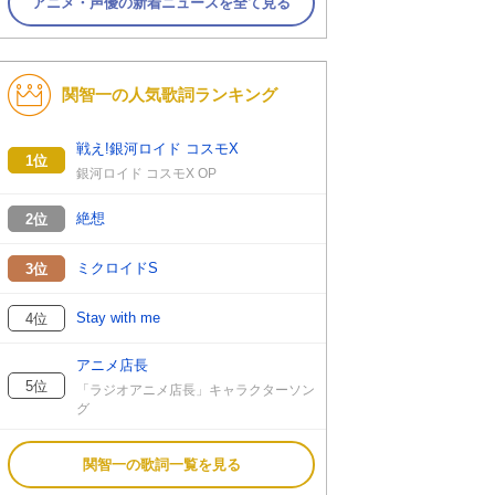
アニメ・声優の新着ニュースを全て見る
関智一の人気歌詞ランキング
戦え!銀河ロイド コスモX
1位
銀河ロイド コスモX OP
絶想
2位
ミクロイドS
3位
Stay with me
4位
アニメ店長
5位
「ラジオアニメ店長」キャラクターソン
グ
関智一の歌詞一覧を見る