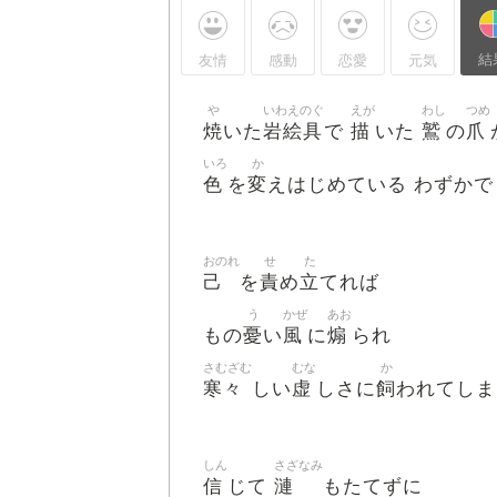
結
友情
感動
恋愛
元気
や
いわえのぐ
えが
わし
つめ
焼
岩絵具
描
鷲
爪
いた
で
いた
の
いろ
か
色
変
を
えはじめている わずかで
おのれ
せ
た
己
責
立
を
め
てれば
う
かぜ
あお
憂
風
煽
もの
い
に
られ
さむざむ
むな
か
寒々
虚
飼
しい
しさに
われてしま
しん
さざなみ
信
漣
じて
もたてずに