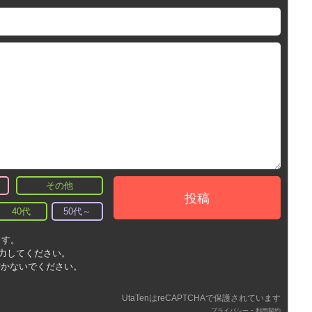
その他
投稿
40代
50代～
ます。
入力してください。
書かないでください。
UtaTenはreCAPTCHAで保護されています
-
プライバシー
利用契約