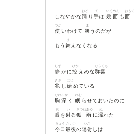
おど
て
いく
めん
おも
踊
手
幾
面
面
しなやかな
り
は
も
つか
ま
使
舞
いわけて
うのだが
ま
舞
もう
えなくなる
しず
ひか
むらくも
静
控
群雲
かに
えめな
きざ
はじ
兆
始
し
めている
むね
ふか
ねむ
胸
深
眠
く
らせておいたのに
め
い
きつね
あめ
ぬ
眼
射
狐
雨
濡
を
る
に
れた
きょう
さいご
ひざ
今日
最後
陽射
の
しは