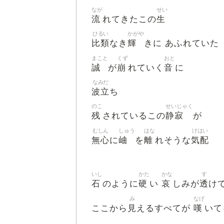
なが
せい
流
生
れてきたこの
ひるい
かがや
比類
輝
なき
きに あふれていた
まこと
くず
おと
誠
崩
音
が
れていく
に
なみだ
波立
ち
のこ
せいじゃく
残
静寂
されているこの
が
むしん
しゅう
はな
けはい
無心
岫
離
気配
に
を
れそうな
いし
かた
かな
す
石
硬
哀
透
のように
い
しみが
け
み
なげ
見
嘆
ここから
えるすべてが
いて