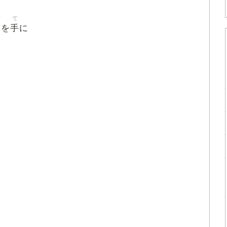
て
て
手
を
に