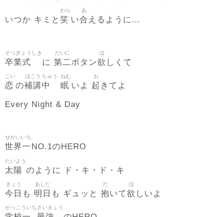
わら
あ
笑
合
いつか キミと
い
えるように…
そつぎょうしき
だいに
ほ
卒業式
第二
欲
に
ボタン
しくて
こい
ほこう
ちゅう
ねむ
お
恋
補講
中
眠
起
の
いよ
きてよ
Every Night & Day
せかいいち
世界一
NO.1のHERO
たいよう
太陽
のように ド・キ・ド・キ
きょう
あした
だ
ほ
今日
明日
抱
欲
も
も ギュッと
いて
しいよ
がっこういち
さいきょう
学校一
最強