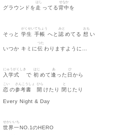
はし
せなか
走
背中
グラウンドを
ってる
を
がくせい
てちょう
みと
おも
学生
手帳
認
想
そっと
へと
めてる
い
つた
伝
いつか キミに
わりますように…
にゅうがくしき
はじ
あ
ひ
入学式
初
逢
日
で
めて
った
から
こい
さんこうしょ
ひら
と
恋
参考書
開
閉
の
けたり
じたり
Every Night & Day
せかいいち
世界一
NO.1のHERO