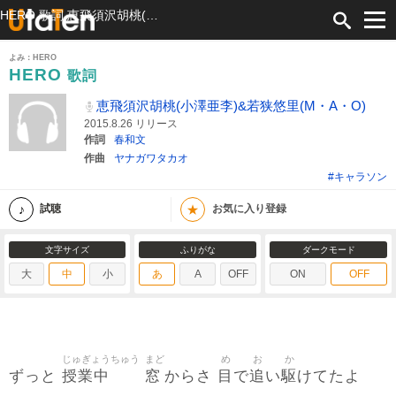
HERO 歌詞 恵飛須沢胡桃(小澤亜李)&若狭悠里(M・A・O) ふりがな付
よみ：HERO
HERO
歌詞
恵飛須沢胡桃(小澤亜李)&若狭悠里(M・A・O)
2015.8.26 リリース
作詞
春和文
作曲
ヤナガワタカオ
#キャラソン
★
試聴
お気に入り登録
文字サイズ
ふりがな
ダークモード
大
中
小
あ
A
OFF
ON
OFF
じゅぎょうちゅう
まど
め
お
か
授業中
窓
目
追
駆
ずっと
からさ
で
い
けてたよ