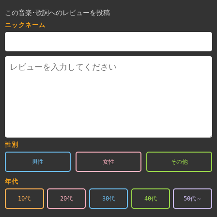
この音楽･歌詞へのレビューを投稿
ニックネーム
性別
男性
女性
その他
年代
10代
20代
30代
40代
50代～