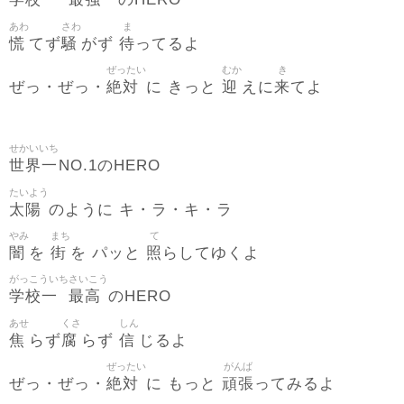
のHERO
あわ
さわ
ま
慌
騒
待
てず
がず
ってるよ
ぜったい
むか
き
絶対
迎
来
ぜっ・ぜっ・
に きっと
えに
てよ
せかいいち
世界一
NO.1のHERO
たいよう
太陽
のように キ・ラ・キ・ラ
やみ
まち
て
闇
街
照
を
を パッと
らしてゆくよ
がっこういち
さいこう
学校一
最高
のHERO
あせ
くさ
しん
焦
腐
信
らず
らず
じるよ
ぜったい
がんば
絶対
頑張
ぜっ・ぜっ・
に もっと
ってみるよ