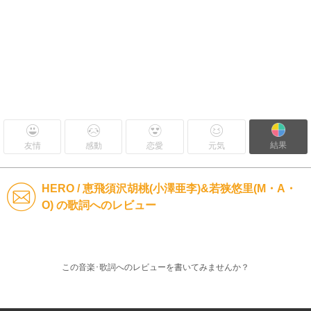
結果
友情
感動
恋愛
元気
HERO / 恵飛須沢胡桃(小澤亜李)&若狭悠里(M・A・
O) の歌詞へのレビュー
この音楽･歌詞へのレビューを書いてみませんか？