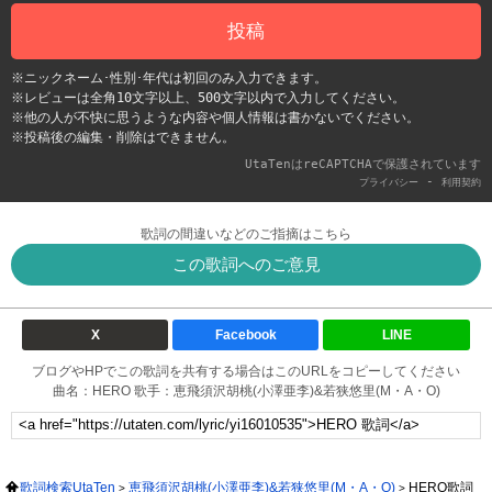
投稿
※ニックネーム･性別･年代は初回のみ入力できます。
※レビューは全角10文字以上、500文字以内で入力してください。
※他の人が不快に思うような内容や個人情報は書かないでください。
※投稿後の編集・削除はできません。
UtaTenはreCAPTCHAで保護されています
-
プライバシー
利用契約
歌詞の間違いなどのご指摘はこちら
この歌詞へのご意見
X
Facebook
LINE
ブログやHPでこの歌詞を共有する場合はこのURLをコピーしてください
曲名：HERO 歌手：恵飛須沢胡桃(小澤亜李)&若狭悠里(M・A・O)
歌詞検索UtaTen
恵飛須沢胡桃(小澤亜李)&若狭悠里(M・A・O)
HERO歌詞