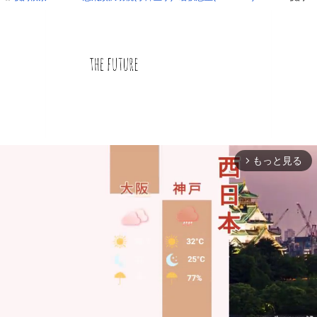
もっと見る
arrow_forward_ios