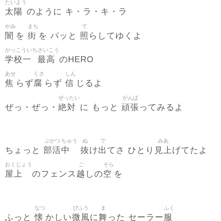
たいよう
太陽
のように キ・ラ・キ・ラ
やみ
まち
て
闇
街
照
を
を パッと
らしてゆくよ
がっこういち
さいこう
学校一
最高
のHERO
あせ
くさ
しん
焦
腐
信
らず
らず
じるよ
ぜったい
がんば
絶対
頑張
ぜっ・ぜっ・
に もっと
ってみるよ
ぶかつ
ちゅう
ぬ
で
みあ
部活
中
抜
出
見上
ちょっと
け
てさ ひとり
げてたよ
おくじょう
ご
そら
屋上
越
空
のフェンス
しの
を
なつ
びふう
ま
ふく
懐
微風
舞
服
ふっと
かしい
に
った セーラー