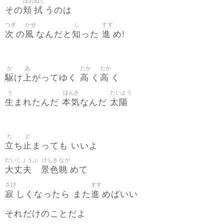
ほお
ぬぐ
頬
拭
その
うのは
つぎ
かぜ
し
すす
次
風
知
進
の
なんだと
った
め!
か
あ
たか
たか
駆
上
高
高
け
がってゆく
く
く
う
ほんき
たいよう
生
本気
太陽
まれたんだ
なんだ
た
ど
立
止
ち
まっても いいよ
だいじょうぶ
けしき
なが
大丈夫
景色
眺
めて
さび
すす
寂
進
しくなったら また
めばいい
それだけのことだよ