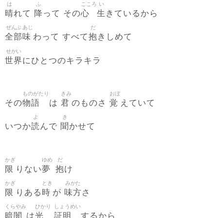
は
ふ
こころ
い
晴
降
心
生
れて
って その
きているから
ぜんぶ
あじ
だ
全部
味
抱
わって すべて
きしめて
せかい
世界
にひとつのキラキラ
ものがたり
きみ
おぼ
物語
君
覚
その
は
のものさ
えていて
よ
き
読
聞
いつか
んで
かせて
かぎ
ゆめ
だ
限
夢
抱
りない
け
かぎ
とき
みかた
限
時
味方
りある
が
さ
くらやみ
ひかり
しょうめい
暗闇
光
証明
は
するから