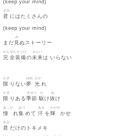
(keep your mind)
きみ
君
にはたくさんの
(keep your mind)
み
見
まだ
ぬストーリー
かん
ぜんそうび
みらい
完
全装備
未来
の
は いらない
かぎ
ゆめ
ひか
限
夢
光
りない
れ
かぎ
きせつ
か
ぬ
限
季節
駆
抜
りある
け
け
あこが
あつ
あせ
かがや
憧
集
汗
輝
れ
めて
を
かせ
きみ
君
だけのトキメキ