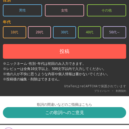
性別
男性
女性
その他
年代
10代
20代
30代
40代
50代～
投稿
※ニックネーム･性別･年代は初回のみ入力できます。
※レビューは全角10文字以上、500文字以内で入力してください。
※他の人が不快に思うような内容や個人情報は書かないでください。
※投稿後の編集・削除はできません。
UtaTenはreCAPTCHAで保護されています
-
プライバシー
利用契約
歌詞の間違いなどのご指摘はこちら
この歌詞へのご意見