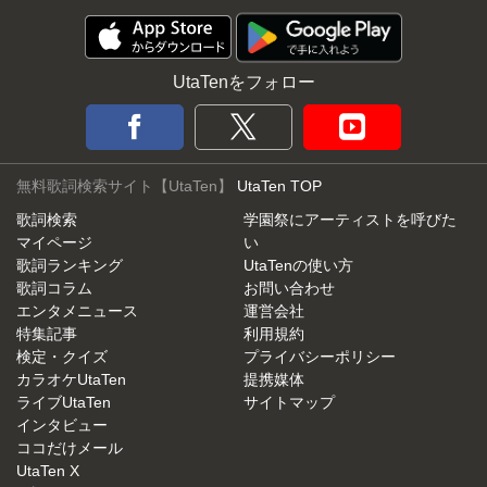
UtaTenをフォロー
無料歌詞検索サイト【UtaTen】
UtaTen TOP
歌詞検索
学園祭にアーティストを呼びた
マイページ
い
歌詞ランキング
UtaTenの使い方
歌詞コラム
お問い合わせ
エンタメニュース
運営会社
特集記事
利用規約
検定・クイズ
プライバシーポリシー
カラオケUtaTen
提携媒体
ライブUtaTen
サイトマップ
インタビュー
ココだけメール
UtaTen X