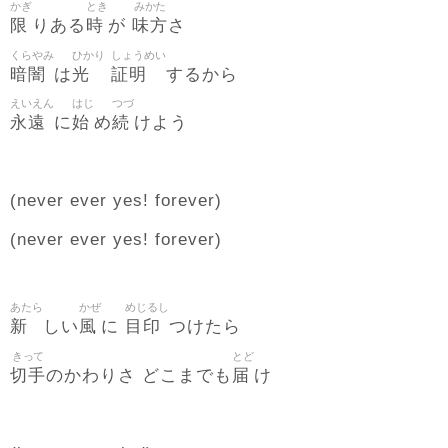
かぎ
とき
みかた
限
時
味方
りある
が
さ
くらやみ
ひかり
しょうめい
暗闇
光
証明
は
するから
えいえん
はじ
つづ
永遠
始
続
に
め
けよう
(never ever yes! forever)
(never ever yes! forever)
あたら
かぜ
めじるし
新
風
目印
しい
に
つけたら
きって
とど
切手
届
のかわりさ どこまでも
け