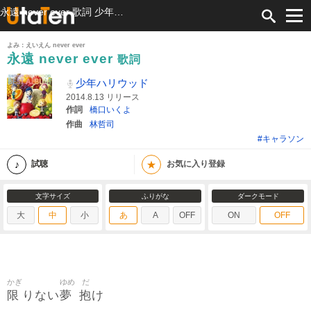
永遠 never ever 歌詞 少年ハリウッド ふりがな付
よみ：えいえん never ever
永遠 never ever
歌詞
少年ハリウッド
2014.8.13 リリース
作詞
橋口いくよ
作曲
林哲司
#キャラソン
★
試聴
お気に入り登録
文字サイズ
ふりがな
ダークモード
大
中
小
あ
A
OFF
ON
OFF
かぎ
ゆめ
だ
限
夢
抱
りない
け