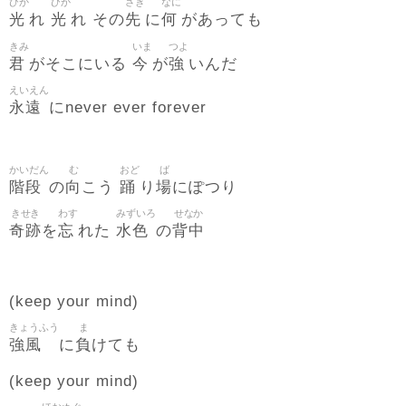
ひか
ひか
さき
なに
光
光
先
何
れ
れ その
に
があっても
きみ
いま
つよ
君
今
強
がそこにいる
が
いんだ
えいえん
永遠
にnever ever forever
かいだん
む
おど
ば
階段
向
踊
場
の
こう
り
にぽつり
きせき
わす
みずいろ
せなか
奇跡
忘
水色
背中
を
れた
の
(keep your mind)
きょうふう
ま
強風
負
に
けても
(keep your mind)