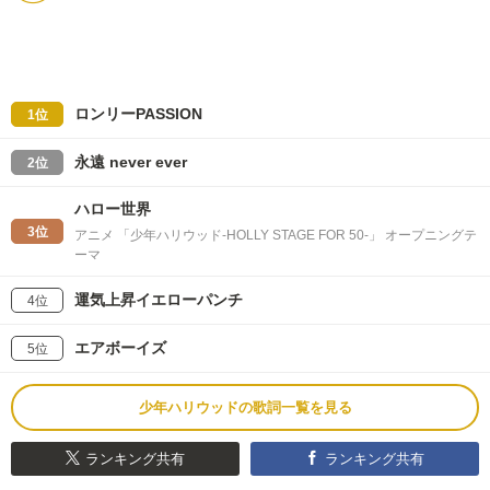
ロンリーPASSION
1位
永遠 never ever
2位
ハロー世界
3位
アニメ 「少年ハリウッド-HOLLY STAGE FOR 50-」 オープニングテ
ーマ
運気上昇イエローパンチ
4位
エアボーイズ
5位
少年ハリウッドの歌詞一覧を見る
ランキング共有
ランキング共有