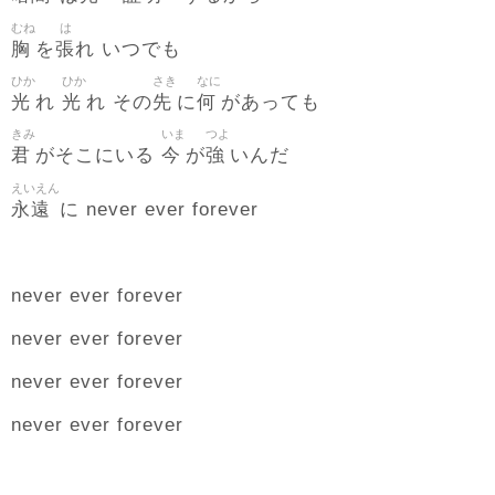
むね
は
胸
張
を
れ いつでも
ひか
ひか
さき
なに
光
光
先
何
れ
れ その
に
があっても
きみ
いま
つよ
君
今
強
がそこにいる
が
いんだ
えいえん
永遠
に never ever forever
never ever forever
never ever forever
never ever forever
never ever forever