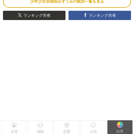
少年少女合唱団みずうみの歌詞一覧を見る
ランキング共有
ランキング共有
結果
友情
感動
恋愛
元気