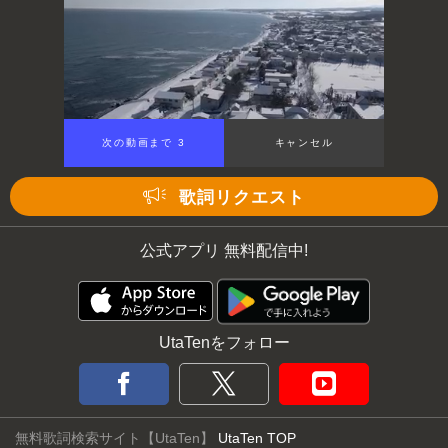
次の動画まで 3
キャンセル
歌詞リクエスト
公式アプリ 無料配信中!
UtaTenをフォロー
無料歌詞検索サイト【UtaTen】
UtaTen TOP