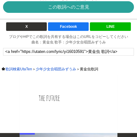
この歌詞へのご意見
X
Facebook
LINE
ブログやHPでこの歌詞を共有する場合はこのURLをコピーしてください
曲名：黄金虫 歌手：少年少女合唱団みずうみ
歌詞検索UtaTen
少年少女合唱団みずうみ
黄金虫歌詞