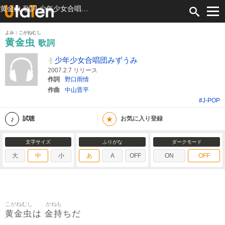
黄金虫 歌詞 少年少女合唱団みずうみ ふりがな付
よみ：こがねむし
黄金虫
歌詞
少年少女合唱団みずうみ
2007.2.7 リリース
作詞
野口雨情
作曲
中山晋平
#J-POP
★
試聴
お気に入り登録
文字サイズ
ふりがな
ダークモード
大
中
小
あ
A
OFF
ON
OFF
こがねむし
かねも
黄金虫
金持
は
ちだ