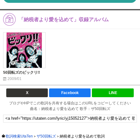
「納税者より愛を込めて」収録アルバム
50回転ズのビックリ!!
2009/01
X
Facebook
LINE
ブログやHPでこの歌詞を共有する場合はこのURLをコピーしてください
曲名：納税者より愛を込めて 歌手：ザ50回転ズ
歌詞検索UtaTen
ザ50回転ズ
納税者より愛を込めて歌詞