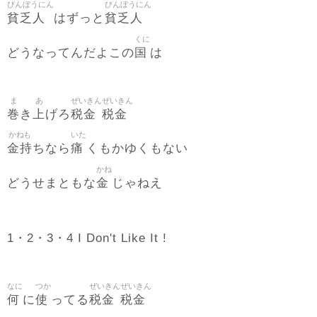
びんぼうにん
びんぼうにん
貧乏人
貧乏人
はずっと
くに
国
どうなってんだよこの
は
ま
あ
ぜいきん
ぜいきん
巻
上
税金
税金
き
げろ
かねも
いた
金持
痛
ちなら
くもかゆくもない
かね
金
どうせまともな
じゃねえ
1・2・3・4 I Don't Like It !
なに
つか
ぜいきん
ぜいきん
何
使
税金
税金
に
ってる