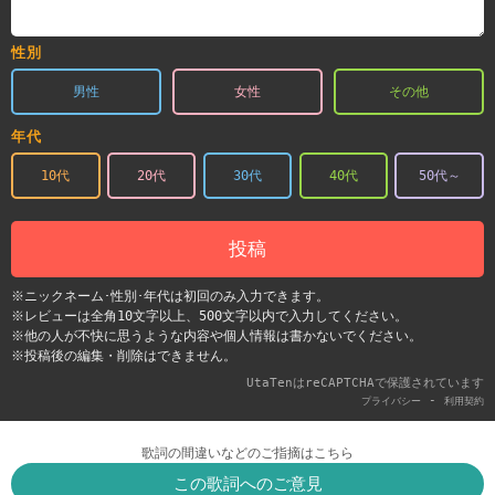
性別
男性
女性
その他
年代
10代
20代
30代
40代
50代～
投稿
※ニックネーム･性別･年代は初回のみ入力できます。
※レビューは全角10文字以上、500文字以内で入力してください。
※他の人が不快に思うような内容や個人情報は書かないでください。
※投稿後の編集・削除はできません。
UtaTenはreCAPTCHAで保護されています
-
プライバシー
利用契約
歌詞の間違いなどのご指摘はこちら
この歌詞へのご意見