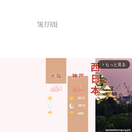
もっと見る
arrow_forward_ios