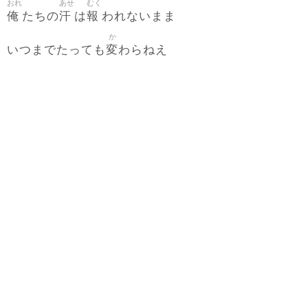
おれ
あせ
むく
俺
汗
報
たちの
は
われないまま
か
変
いつまでたっても
わらねえ