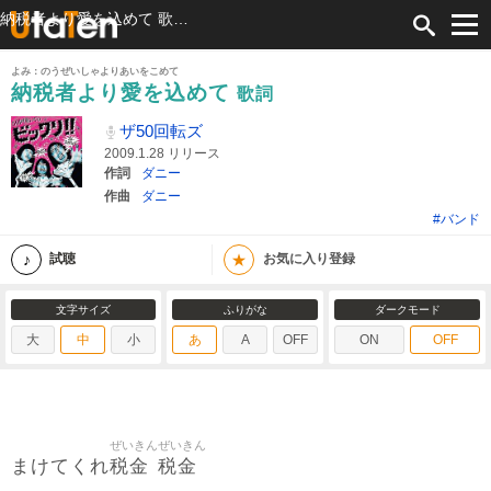
納税者より愛を込めて 歌詞 ザ50回転ズ ふりがな付
よみ：のうぜいしゃよりあいをこめて
納税者より愛を込めて
歌詞
ザ50回転ズ
2009.1.28 リリース
作詞
ダニー
作曲
ダニー
#バンド
★
試聴
お気に入り登録
文字サイズ
ふりがな
ダークモード
大
中
小
あ
A
OFF
ON
OFF
ぜいきん
ぜいきん
税金
税金
まけてくれ