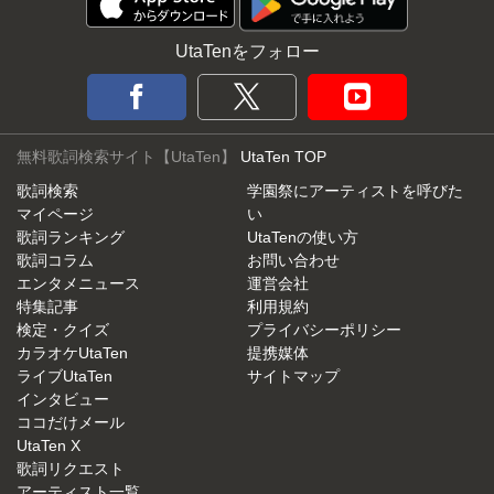
UtaTenをフォロー
無料歌詞検索サイト【UtaTen】
UtaTen TOP
歌詞検索
学園祭にアーティストを呼びた
マイページ
い
歌詞ランキング
UtaTenの使い方
歌詞コラム
お問い合わせ
エンタメニュース
運営会社
特集記事
利用規約
検定・クイズ
プライバシーポリシー
カラオケUtaTen
提携媒体
ライブUtaTen
サイトマップ
インタビュー
ココだけメール
UtaTen X
歌詞リクエスト
アーティスト一覧