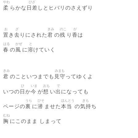
やわ
ひざ
柔
日差
らかな
しとヒバリのさえずり
お
ざ
きみ
のこ
が
置
去
君
残
香
き
りにされた
の
り
は
はる
かぜ
と
春
風
溶
の
に
けていく
きみ
みまも
君
見守
のこといつまでも
ってゆくよ
ひ
いま
おも
で
日
今
想
出
いつの
か
が
い
になっても
うら
ひそ
ほんとう
きも
裏
潜
本当
気持
ページの
に
ませた
の
ち
むね
胸
にこのまま しまって