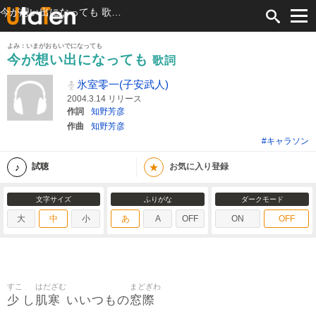
今が想い出になっても 歌詞 氷室零一(子安武人) ふりがな付
よみ：いまがおもいでになっても
今が想い出になっても
歌詞
氷室零一(子安武人)
2004.3.14 リリース
作詞
知野芳彦
作曲
知野芳彦
#キャラソン
★
試聴
お気に入り登録
文字サイズ
ふりがな
ダークモード
大
中
小
あ
A
OFF
ON
OFF
すこ
はだざむ
まどぎわ
少
肌寒
窓際
し
いいつもの