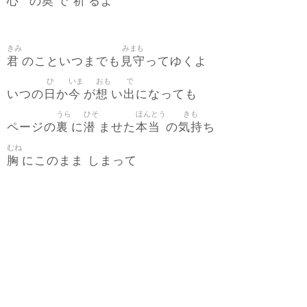
心
奥
祈
の
で
るよ
きみ
みまも
君
見守
のこといつまでも
ってゆくよ
ひ
いま
おも
で
日
今
想
出
いつの
か
が
い
になっても
うら
ひそ
ほんとう
きも
裏
潜
本当
気持
ページの
に
ませた
の
ち
むね
胸
にこのまま しまって