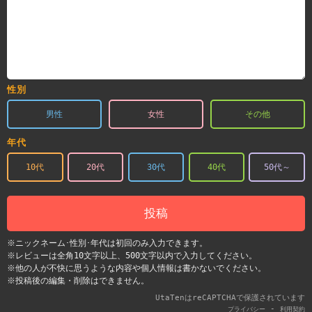
性別
男性
女性
その他
年代
10代
20代
30代
40代
50代～
投稿
※ニックネーム･性別･年代は初回のみ入力できます。
※レビューは全角10文字以上、500文字以内で入力してください。
※他の人が不快に思うような内容や個人情報は書かないでください。
※投稿後の編集・削除はできません。
UtaTenはreCAPTCHAで保護されています
-
プライバシー
利用契約