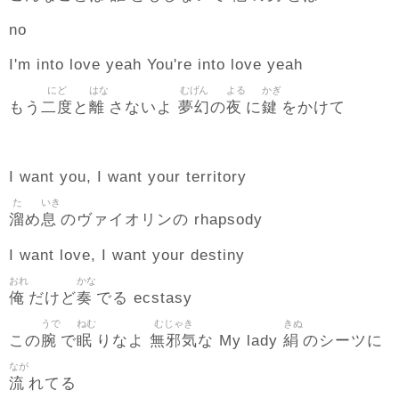
no
I'm into love yeah You're into love yeah
にど
はな
むげん
よる
かぎ
二度
離
夢幻
夜
鍵
もう
と
さないよ
の
に
をかけて
I want you, I want your territory
た
いき
溜
息
め
のヴァイオリンの rhapsody
I want love, I want your destiny
おれ
かな
俺
奏
だけど
でる ecstasy
うで
ねむ
むじゃき
きぬ
腕
眠
無邪気
絹
この
で
りなよ
な My lady
のシーツに
なが
流
れてる