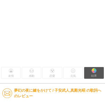
結果
友情
感動
恋愛
元気
夢幻の夜に鍵をかけて / 子安武人,真殿光昭 の歌詞へ
のレビュー