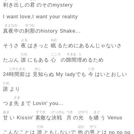
剥
出
君
き
しの
のそのmystery
I want love,I want your reality
まよなか
せつな
真夜中
刹那
の
のhistory Shake...
よる
ねむ
夜
眠
そうさ
はきっと
るためにあるんじゃないさ
だれ
こころ
すきま
う
誰
心
隙間
埋
たぶん
にもある
の
めるため
じかんまえ
みし
いま
時間前
見知
今
24
は
らぬ My ladyでも
はいとおしい
だれ
誰
より
さき
先
つま
まで Lovin' you...
あま
すてき
けっせん
つき
ひかり
まと
甘
素敵
決戦
月
光
纏
い Kissin'
な
の
を
う Venus
だれ
ほか
やつ
誰
他
男
こんなことは
ともしないで
の
とは no no no