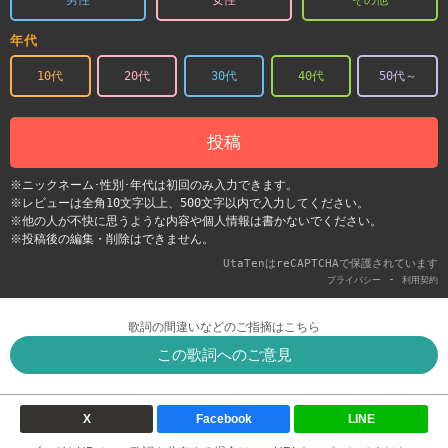
年代
10代
20代
30代
40代
50代～
投稿
※ニックネーム･性別･年代は初回のみ入力できます。
※レビューは全角10文字以上、500文字以内で入力してください。
※他の人が不快に思うような内容や個人情報は書かないでください。
※投稿後の編集・削除はできません。
UtaTenはreCAPTCHAで保護されています
-
プライバシー
利用契約
歌詞の間違いなどのご指摘はこちら
この歌詞へのご意見
X
Facebook
LINE