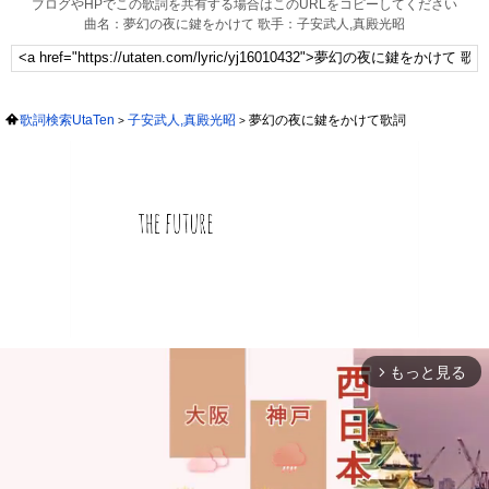
ブログやHPでこの歌詞を共有する場合はこのURLをコピーしてください
曲名：夢幻の夜に鍵をかけて 歌手：子安武人,真殿光昭
歌詞検索UtaTen
子安武人,真殿光昭
夢幻の夜に鍵をかけて歌詞
もっと見る
arrow_forward_ios