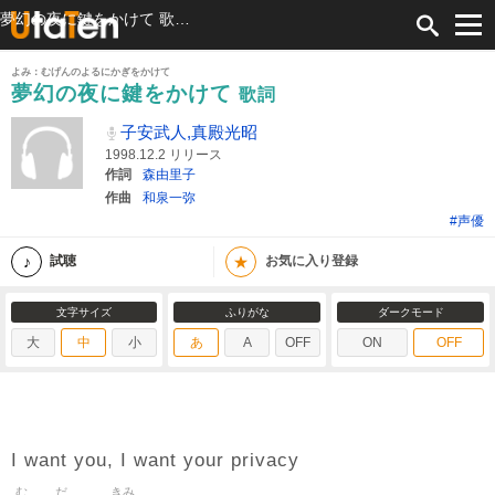
夢幻の夜に鍵をかけて 歌詞 子安武人,真殿光昭 ふりがな付
よみ：むげんのよるにかぎをかけて
夢幻の夜に鍵をかけて
歌詞
子安武人,真殿光昭
1998.12.2 リリース
作詞
森由里子
作曲
和泉一弥
#声優
★
試聴
お気に入り登録
文字サイズ
ふりがな
ダークモード
大
中
小
あ
A
OFF
ON
OFF
I want you, I want your privacy
む
だ
きみ