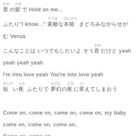
きみ
かみ
君
髪
の
で Hold on me...
すてき
ほんのう
素敵
本能
ふたり"I know..."
な
まどろみながらせが
む Venus
きみ
君
こんなことは いつでもしたいよ そう
だけと yeah
yeah yeah yeah
I'm into love yeah You're into love yeah
みじか
よる
むげん
よる
か
短
夜
夢幻
夜
変
い
ふたりで
の
に
えてしまおう
Come on, come on, come on, come on, my baby
come on, come on, come on,