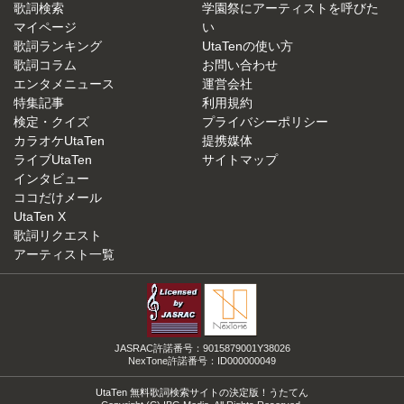
歌詞検索
学園祭にアーティストを呼びた
マイページ
い
歌詞ランキング
UtaTenの使い方
歌詞コラム
お問い合わせ
エンタメニュース
運営会社
特集記事
利用規約
検定・クイズ
プライバシーポリシー
カラオケUtaTen
提携媒体
ライブUtaTen
サイトマップ
インタビュー
ココだけメール
UtaTen X
歌詞リクエスト
アーティスト一覧
JASRAC許諾番号：9015879001Y38026
NexTone許諾番号：ID000000049
UtaTen 無料歌詞検索サイトの決定版！うたてん