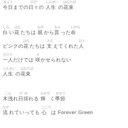
きょう
ひび
じんせい
はなたば
今日
日々
人生
花束
までの
の
の
しろ
はな
おや
もら
いのち
白
花
親
貰
命
い
たちは
から
った
はな
ささ
ひと
花
支
人
ピンクの
たちは
えてくれた
ひとり
さ
一人
咲
だけでは
かせられない
じんせい
はなたば
人生
花束
の
こも
び
ゆ
かがや
きせつ
木洩
日
揺
輝
季節
れ
れる
く
なが
こころ
流
心
れていっても
は Forever Green