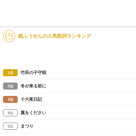
紙ふうせんの人気歌詞ランキング
竹田の子守唄
1位
冬が来る前に
2位
十六夜日記
3位
翼をください
4位
まつり
5位