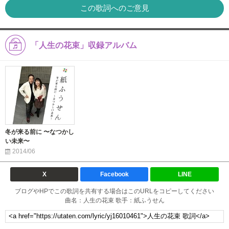
この歌詞へのご意見
「人生の花束」収録アルバム
冬が来る前に 〜なつかし
い未来〜
2014/06
X
Facebook
LINE
ブログやHPでこの歌詞を共有する場合はこのURLをコピーしてください
曲名：人生の花束 歌手：紙ふうせん