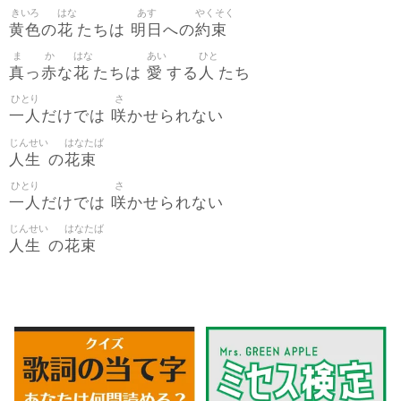
きいろ
はな
あす
やくそく
黄色
花
明日
約束
の
たちは
への
ま
か
はな
あい
ひと
真
赤
花
愛
人
っ
な
たちは
する
たち
ひとり
さ
一人
咲
だけでは
かせられない
じんせい
はなたば
人生
花束
の
ひとり
さ
一人
咲
だけでは
かせられない
じんせい
はなたば
人生
花束
の