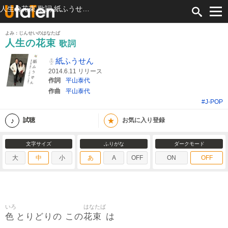
人生の花束 歌詞 紙ふうせん ふりがな付
よみ：じんせいのはなたば
人生の花束
歌詞
紙ふうせん
2014.6.11 リリース
作詞
平山泰代
作曲
平山泰代
#J-POP
★
試聴
お気に入り登録
文字サイズ
ふりがな
ダークモード
大
中
小
あ
A
OFF
ON
OFF
いろ
はなたば
色
花束
とりどりの この
は