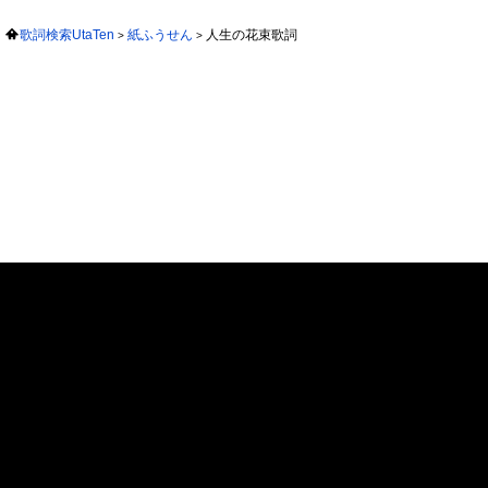
歌詞検索UtaTen
紙ふうせん
人生の花束歌詞