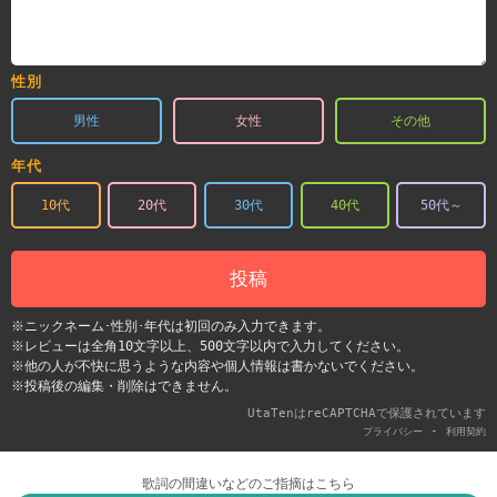
性別
男性
女性
その他
年代
10代
20代
30代
40代
50代～
投稿
※ニックネーム･性別･年代は初回のみ入力できます。
※レビューは全角10文字以上、500文字以内で入力してください。
※他の人が不快に思うような内容や個人情報は書かないでください。
※投稿後の編集・削除はできません。
UtaTenはreCAPTCHAで保護されています
-
プライバシー
利用契約
歌詞の間違いなどのご指摘はこちら