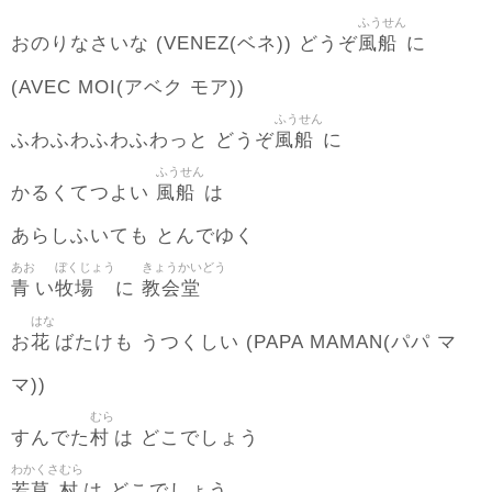
ふうせん
風船
おのりなさいな (VENEZ(ベネ)) どうぞ
に
(AVEC MOI(アベク モア))
ふうせん
風船
ふわふわふわふわっと どうぞ
に
ふうせん
風船
かるくてつよい
は
あらしふいても とんでゆく
あお
ぼくじょう
きょうかいどう
青
牧場
教会堂
い
に
はな
花
お
ばたけも うつくしい (PAPA MAMAN(パパ マ
マ))
むら
村
すんでた
は どこでしょう
わかくさ
むら
若草
村
は どこでしょう