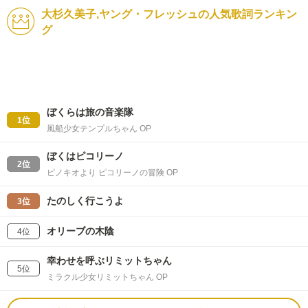
大杉久美子,ヤング・フレッシュの人気歌詞ランキン
グ
ぼくらは旅の音楽隊
1位
風船少女テンプルちゃん OP
ぼくはピコリーノ
2位
ピノキオより ピコリーノの冒険 OP
たのしく行こうよ
3位
オリーブの木陰
4位
幸わせを呼ぶリミットちゃん
5位
ミラクル少女リミットちゃん OP