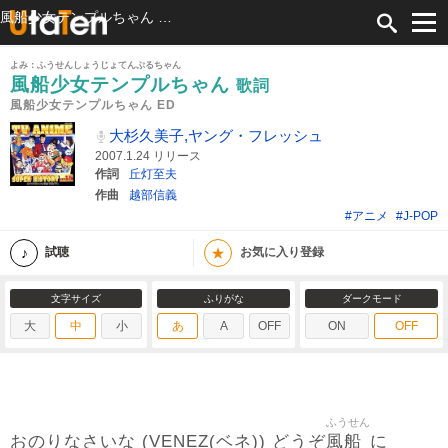
風船少女テンプルちゃん 歌詞 大杉久美子,ヤング・フレッシュ 風船少女テンプルちゃん ED ふりがな付
よみ：ふうせんしょうじょてんぷるちゃん
風船少女テンプルちゃん
歌詞
風船少女テンプルちゃん ED
大杉久美子,ヤング・フレッシュ
2007.1.24 リリース
作詞
丘灯至夫
作曲
越部信義
#アニメ
#J-POP
★
試聴
お気に入り登録
文字サイズ
ふりがな
ダークモード
大
中
小
あ
A
OFF
ON
OFF
ふうせん
風船
おのりなさいな (VENEZ(ベネ)) どうぞ
に