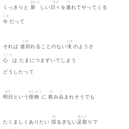
あたら
ひび
つ
新
日々
連
くっきりと
しい
を
れてやってくる
いま
今
だって
とぎ
たき
途切
滝
それは
れることのない
のようさ
こころ
心
は たまにつまずいてしまう
どうしたって
あす
かいぶつ
の
こ
明日
怪物
飲
込
という
に
み
まれそうでも
ゆ
あしど
揺
足取
たくましくありたい
るぎない
りで