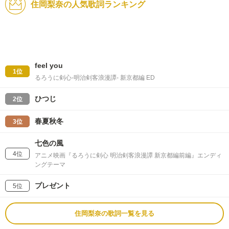
住岡梨奈の人気歌詞ランキング
feel you
1位
るろうに剣心-明治剣客浪漫譚- 新京都編 ED
ひつじ
2位
春夏秋冬
3位
七色の風
4位
アニメ映画『るろうに剣心 明治剣客浪漫譚 新京都編前編』エンディ
ングテーマ
プレゼント
5位
住岡梨奈の歌詞一覧を見る