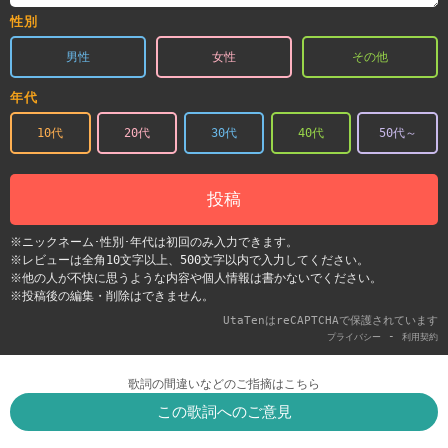
性別
男性
女性
その他
年代
10代
20代
30代
40代
50代～
投稿
※ニックネーム･性別･年代は初回のみ入力できます。
※レビューは全角10文字以上、500文字以内で入力してください。
※他の人が不快に思うような内容や個人情報は書かないでください。
※投稿後の編集・削除はできません。
UtaTenはreCAPTCHAで保護されています
-
プライバシー
利用契約
歌詞の間違いなどのご指摘はこちら
この歌詞へのご意見