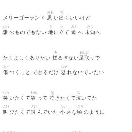
おも
で
思
出
メリーゴーランド
い
もいいけど
だれ
ち
た
みち
みち
誰
地
立
道
未知
のものでもない
に
て
へ
へ
ゆ
あしど
揺
足取
たくましくありたい
るぎない
りで
きず
おそ
傷
恐
つくこと できるだけ
れないでいたい
わら
わら
な
な
笑
笑
泣
泣
いたくて
って
きたくて
いてた
さけ
さけ
ちい
ころ
叫
叫
小
頃
びたくて
んでいた
さな
のように