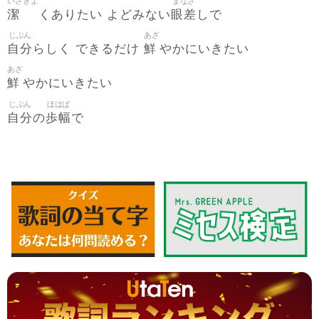
いさぎよ
まなざ
潔
眼差
くありたい よどみない
しで
じぶん
あざ
自分
鮮
らしく できるだけ
やかにいきたい
あざ
鮮
やかにいきたい
じぶん
ほはば
自分
歩幅
の
で