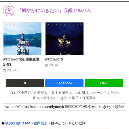
「鮮やかにいきたい」収録アルバム
watchword(初回生産限
watchword
定盤)
2014/11
2014/11
X
Facebook
LINE
ブログやHPでこの歌詞を共有する場合はこのURLをコピーしてください
曲名：鮮やかにいきたい 歌手：住岡梨奈
歌詞検索UtaTen
住岡梨奈
鮮やかにいきたい歌詞