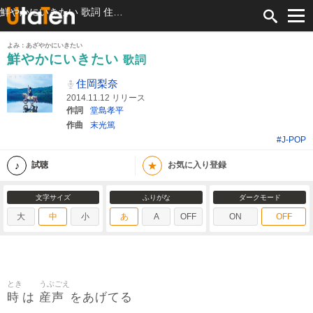
鮮やかにいきたい 歌詞 住岡梨奈 ふりがな付
よみ：あざやかにいきたい
鮮やかにいきたい
歌詞
住岡梨奈
2014.11.12 リリース
作詞
堂島孝平
作曲
末光篤
#J-POP
★
試聴
お気に入り登録
文字サイズ
ふりがな
ダークモード
大
中
小
あ
A
OFF
ON
OFF
とき
うぶごえ
時
産声
は
をあげてる