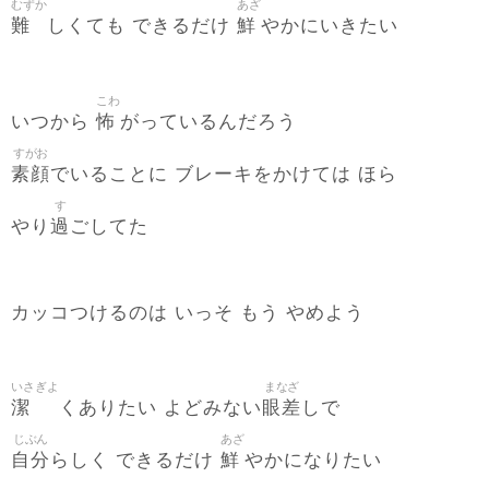
むずか
あざ
難
鮮
しくても できるだけ
やかにいきたい
こわ
怖
いつから
がっているんだろう
すがお
素顔
でいることに ブレーキをかけては ほら
す
過
やり
ごしてた
カッコつけるのは いっそ もう やめよう
いさぎよ
まなざ
潔
眼差
くありたい よどみない
しで
じぶん
あざ
自分
鮮
らしく できるだけ
やかになりたい