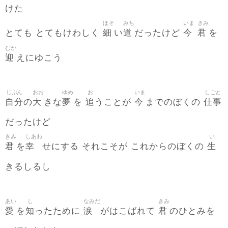
けた
ほそ
みち
いま
きみ
細
道
今
君
とても とてもけわしく
い
だったけど
を
むか
迎
えにゆこう
じぶん
おお
ゆめ
お
いま
しごと
自分
大
夢
追
今
仕事
の
きな
を
うことが
までのぼくの
だったけど
きみ
しあわ
い
君
幸
生
を
せにする それこそが これからのぼくの
きるしるし
あい
し
なみだ
きみ
愛
知
涙
君
を
ったために
がはこばれて
のひとみを