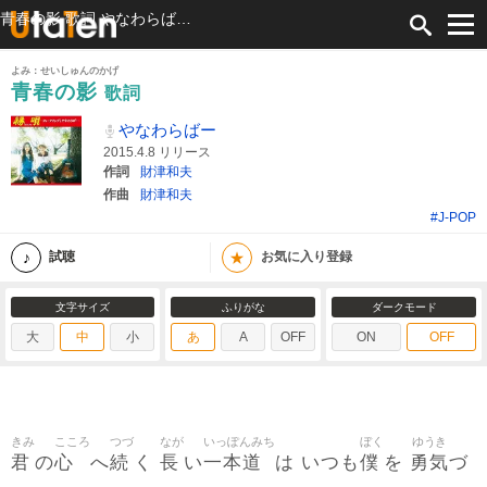
青春の影 歌詞 やなわらばー ふりがな付
よみ：せいしゅんのかげ
青春の影
歌詞
やなわらばー
2015.4.8 リリース
作詞
財津和夫
作曲
財津和夫
#J-POP
★
試聴
お気に入り登録
文字サイズ
ふりがな
ダークモード
大
中
小
あ
A
OFF
ON
OFF
きみ
こころ
つづ
なが
いっぽんみち
ぼく
ゆうき
君
心
続
長
一本道
僕
勇気
の
へ
く
い
は いつも
を
づ