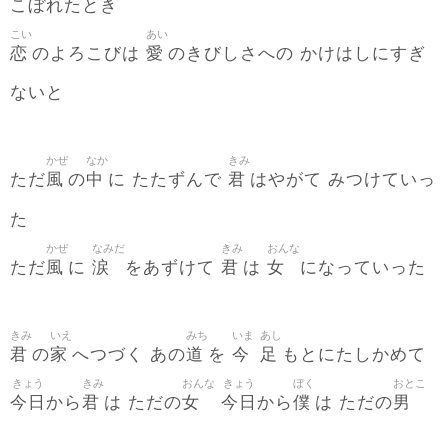
こぼれたとき
こい
あい
恋
愛
のよろこびは
のきびしさへの かけはしにすぎ
ないと
かぜ
なか
きみ
風
中
君
ただ
の
に たたずんで
はやがて みつけていっ
た
かぜ
なみだ
きみ
おんな
風
涙
君
女
ただ
に
をあずけて
は
になっていった
きみ
いえ
みち
いま
あし
君
家
道
今
足
の
へつづく あの
を
もとにたしかめて
きょう
きみ
おんな
きょう
ぼく
おとこ
今日
君
女
今日
僕
男
から
は ただの
から
は ただの