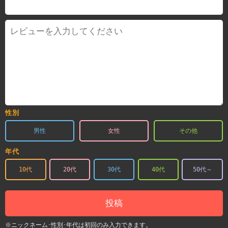
性別
男性
女性
その他
年代
10代
20代
30代
40代
50代～
投稿
※ニックネーム･性別･年代は初回のみ入力できます。