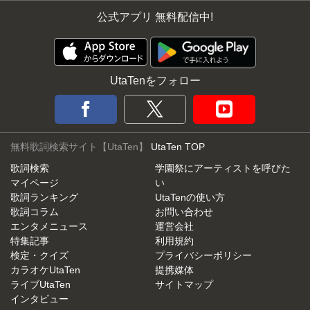
公式アプリ 無料配信中!
UtaTenをフォロー
無料歌詞検索サイト【UtaTen】
UtaTen TOP
歌詞検索
学園祭にアーティストを呼びた
マイページ
い
歌詞ランキング
UtaTenの使い方
歌詞コラム
お問い合わせ
エンタメニュース
運営会社
特集記事
利用規約
検定・クイズ
プライバシーポリシー
カラオケUtaTen
提携媒体
ライブUtaTen
サイトマップ
インタビュー