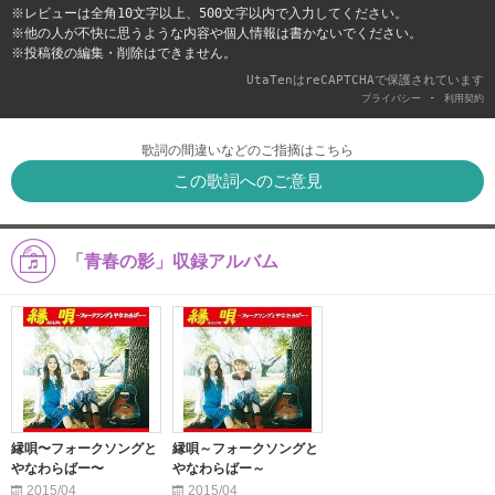
※レビューは全角10文字以上、500文字以内で入力してください。
※他の人が不快に思うような内容や個人情報は書かないでください。
※投稿後の編集・削除はできません。
UtaTenはreCAPTCHAで保護されています
-
プライバシー
利用契約
歌詞の間違いなどのご指摘はこちら
この歌詞へのご意見
「青春の影」収録アルバム
縁唄〜フォークソングと
縁唄～フォークソングと
やなわらばー〜
やなわらばー～
2015/04
2015/04