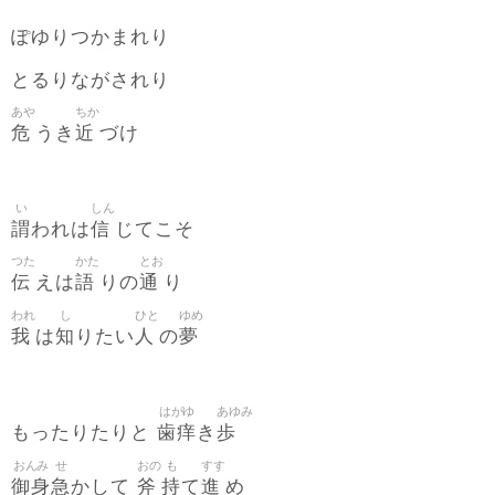
ぽゆりつかまれり
とるりながされり
あや
ちか
危
近
うき
づけ
い
しん
謂
信
われは
じてこそ
つた
かた
とお
伝
語
通
えは
りの
り
われ
し
ひと
ゆめ
我
知
人
夢
は
りたい
の
はがゆ
あゆみ
歯痒
歩
もったりたりと
き
おんみ
せ
おの
も
すす
御身
急
斧
持
進
かして
て
め