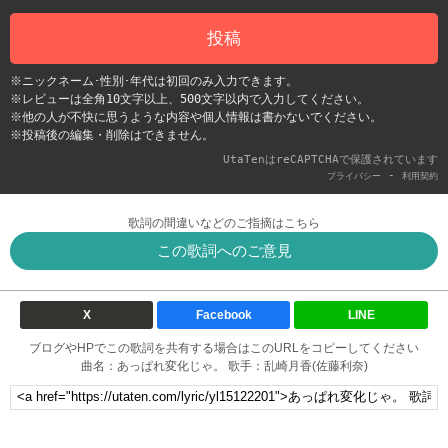
投稿
※ニックネーム･性別･年代は初回のみ入力できます。
※レビューは全角10文字以上、500文字以内で入力してください。
※他の人が不快に思うような内容や個人情報は書かないでください。
※投稿後の編集・削除はできません。
UtaTenはreCAPTCHAで保護されています
-
プライバシー
利用契約
歌詞の間違いなどのご指摘はこちら
この歌詞へのご意見
X
Facebook
LINE
ブログやHPでこの歌詞を共有する場合はこのURLをコピーしてください
曲名：あっぱれ変化じゃ。 歌手：乱崎月香(佐藤利奈)