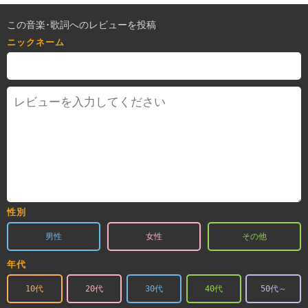
この音楽･歌詞へのレビューを投稿
ニックネーム
性別
男性
女性
その他
年代
10代
20代
30代
40代
50代～