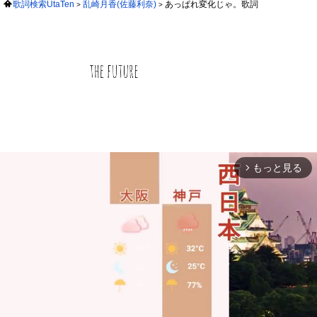
歌詞検索UtaTen
乱崎月香(佐藤利奈)
あっぱれ変化じゃ。歌詞
もっと見る
arrow_forward_ios