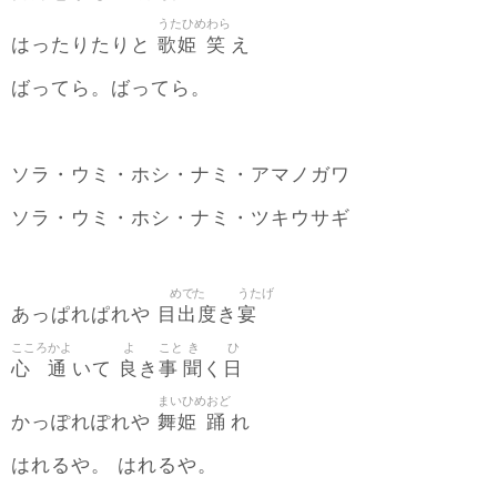
うたひめ
わら
歌姫
笑
はったりたりと
え
ばってら。ばってら。
ソラ・ウミ・ホシ・ナミ・アマノガワ
ソラ・ウミ・ホシ・ナミ・ツキウサギ
めでた
うたげ
目出度
宴
あっぱれぱれや
き
こころ
かよ
よ
こと
き
ひ
心
通
良
事
聞
日
いて
き
く
まいひめ
おど
舞姫
踊
かっぽれぽれや
れ
はれるや。 はれるや。