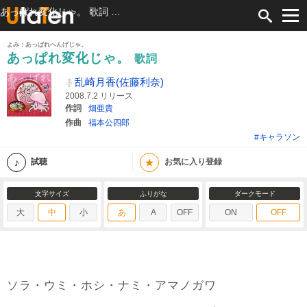
あっぱれ変化じゃ。 歌詞 乱崎月香(佐藤利奈) ふりがな付
よみ：あっぱれへんげじゃ。
あっぱれ変化じゃ。
歌詞
乱崎月香(佐藤利奈)
2008.7.2 リリース
作詞
畑亜貴
作曲
福本公四郎
#キャラソン
★
試聴
お気に入り登録
文字サイズ
ふりがな
ダークモード
大
中
小
あ
A
OFF
ON
OFF
ソラ・ウミ・ホシ・ナミ・アマノガワ