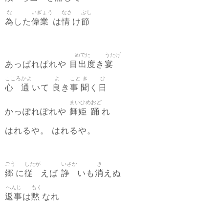
な
いぎょう
なさ
ぶし
為
偉業
情
節
した
は
け
めでた
うたげ
目出度
宴
あっぱれぱれや
き
こころ
かよ
よ
こと
き
ひ
心
通
良
事
聞
日
いて
き
く
まいひめ
おど
舞姫
踊
かっぽれぽれや
れ
はれるや。 はれるや。
ごう
したが
いさか
き
郷
従
諍
消
に
えば
いも
えぬ
へんじ
もく
返事
黙
は
なれ