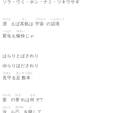
ソラ・ウミ・ホシ・ナミ・ツキウサギ
ただよ
そこ
うちゅう
へんきょう
漂
其処
宇宙
辺境
えば
は
の
へんげ
ゆかい
変化
愉快
も
じゃ
はらりとばされり
ゆらりほだされり
みまも
あし
すうほん
見守
足
数本
る
わらわ
ほま
なん
妾
誉
何
の
れは
ぞ?
なんじ
おのれ
と
汝
己
賭
ら
を
して