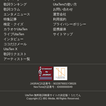
歌詞ランキング
UtaTenの使い方
歌詞コラム
お問い合わせ
エンタメニュース
運営会社
特集記事
利用規約
検定・クイズ
プライバシーポリシー
カラオケUtaTen
提携媒体
ライブUtaTen
サイトマップ
インタビュー
ココだけメール
UtaTen X
歌詞リクエスト
アーティスト一覧
JASRAC許諾番号：9015879001Y38026
NexTone許諾番号：ID000000049
UtaTen 無料歌詞検索サイトの決定版！うたてん
Copyright (C) IBG Media. All Rights Reserved.