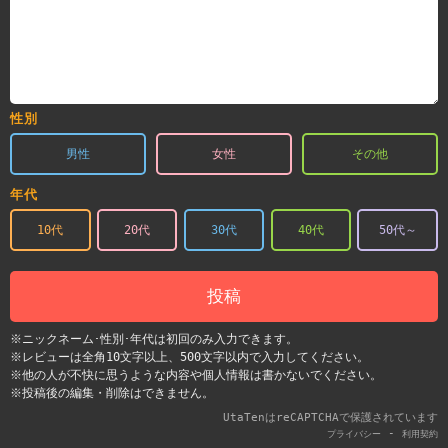
性別
男性
女性
その他
年代
10代
20代
30代
40代
50代～
投稿
※ニックネーム･性別･年代は初回のみ入力できます。
※レビューは全角10文字以上、500文字以内で入力してください。
※他の人が不快に思うような内容や個人情報は書かないでください。
※投稿後の編集・削除はできません。
UtaTenはreCAPTCHAで保護されています
-
プライバシー
利用契約