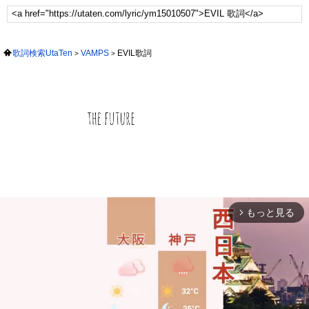
歌詞検索UtaTen
VAMPS
EVIL歌詞
もっと見る
arrow_forward_ios