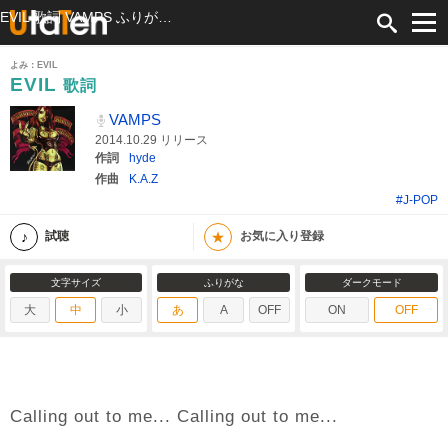
EVIL 歌詞 VAMPS ふりがな付
よみ：EVIL
EVIL
歌詞
VAMPS
2014.10.29 リリース
作詞
hyde
作曲
K.A.Z
#J-POP
★
試聴
お気に入り登録
文字サイズ
ふりがな
ダークモード
大
中
小
あ
A
OFF
ON
OFF
Calling out to me... Calling out to me...