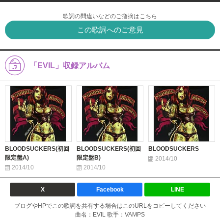
歌詞の間違いなどのご指摘はこちら
この歌詞へのご意見
「EVIL」収録アルバム
BLOODSUCKERS(初回
BLOODSUCKERS(初回
BLOODSUCKERS
限定盤A)
限定盤B)
2014/10
2014/10
2014/10
X
Facebook
LINE
ブログやHPでこの歌詞を共有する場合はこのURLをコピーしてください
曲名：EVIL 歌手：VAMPS