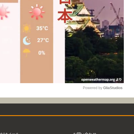
Powered by 
GliaStudios
Mute