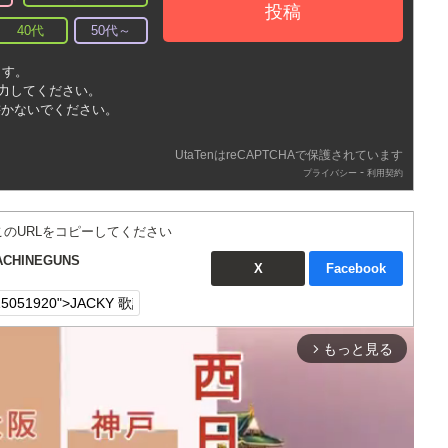
投稿
40代
50代～
ます。
入力してください。
書かないでください。
UtaTenはreCAPTCHAで保護されています
-
プライバシー
利用契約
このURLをコピーしてください
CHINEGUNS
X
Facebook
もっと見る
arrow_forward_ios