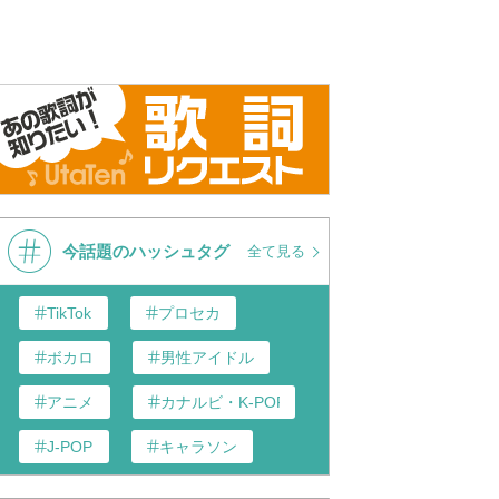
今話題のハッシュタグ
全て見る
TikTok
プロセカ
ボカロ
男性アイドル
アニメ
カナルビ・K-POP和訳
J-POP
キャラソン
あんスタ
歌い手