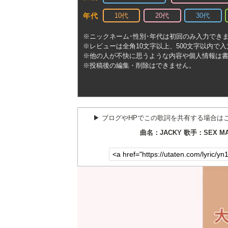
10代
20代
30代
年代
※ニックネーム･性別･年代は初回のみ入力でき
※レビューは全角10文字以上、500文字以内で
※他の人が不快に思うような内容や個人情報は
※投稿後の編集・削除はできません。
▶︎ ブログやHPでこの歌詞を共有する場合は
曲名：JACKY 歌手：SEX MA