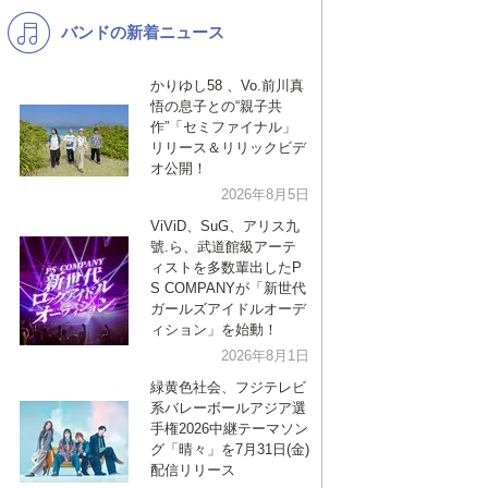
バンドの新着ニュース
K-POP
バンド
演歌・歌謡
洋楽
かりゆし58 、Vo.前川真
悟の息子との“親子共
VTuber
ディズニー
作”「セミファイナル」
リリース＆リリックビデ
オ公開！
2026年8月5日
ViViD、SuG、アリス九
號.ら、武道館級アーテ
ィストを多数輩出したP
S COMPANYが「新世代
ガールズアイドルオーデ
ィション」を始動！
2026年8月1日
緑黄色社会、フジテレビ
系バレーボールアジア選
手権2026中継テーマソン
グ「晴々」を7月31日(金)
配信リリース