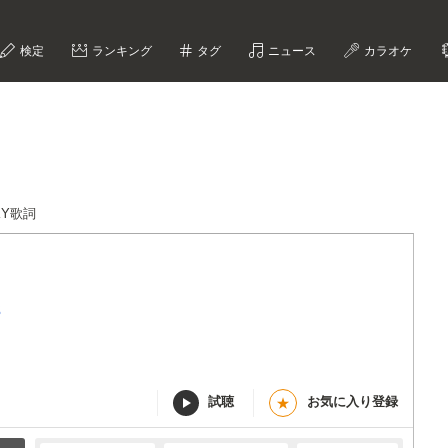
検定
ランキング
タグ
ニュース
カラオケ
KY歌詞
S
試聴
お気に入り登録
★