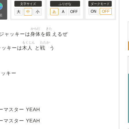
文字サイズ
ふりがな
ダークモード
果
からだ
きた
身体
鍛
ジャッキーは
を
えるぜ
もくじん
たたか
木人
戦
ャッキーは
と
う
ャッキー
ーマスター YEAH
ーマスター YEAH