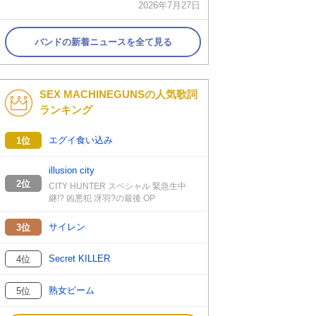
2026年7月27日
バンドの新着ニュースを全て見る
SEX MACHINEGUNSの人気歌詞
ランキング
エグイ食い込み
1位
illusion city
2位
CITY HUNTER スペシャル 緊急生中
継!? 凶悪犯 冴羽?の最後 OP
サイレン
3位
Secret KILLER
4位
熟女ビーム
5位