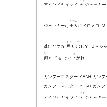
いま
今
アイヤイヤイヤイ
ジャッキー
びじん
美人
ジャッキーは
にメロメロ 
に
おも
だ
逃
思
出
げだすな
い
して ほらジ
たお
あ
倒
上
れても はい
がれ
カンフーマスター YEAH カンフ
カンフーマスター YEAH カンフ
いま
今
アイヤイヤイヤイ
ジャッキー