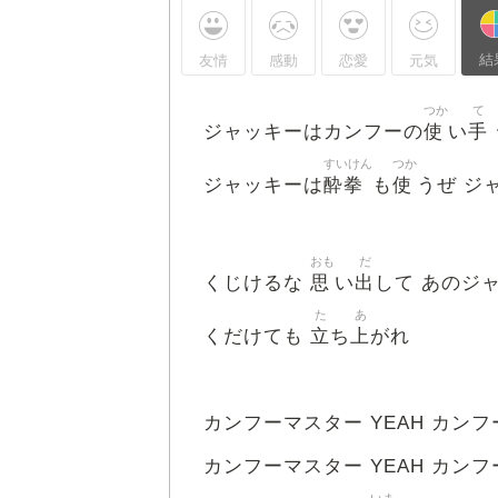
結
友情
感動
恋愛
元気
つか
て
使
手
ジャッキーはカンフーの
い
すいけん
つか
酔拳
使
ジャッキーは
も
うぜ ジ
おも
だ
思
出
くじけるな
い
して あのジ
た
あ
立
上
くだけても
ち
がれ
カンフーマスター YEAH カンフ
カンフーマスター YEAH カンフ