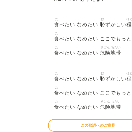
た
は
ほ
食
恥
程
べたい なめたい
ずかしい
た
食
べたい なめたい ここでもっと
た
きけん
ちたい
食
危険
地帯
べたい なめたい
た
は
ほ
食
恥
程
べたい なめたい
ずかしい
た
食
べたい なめたい ここでもっと
た
きけん
ちたい
食
危険
地帯
べたい なめたい
この歌詞へのご意見