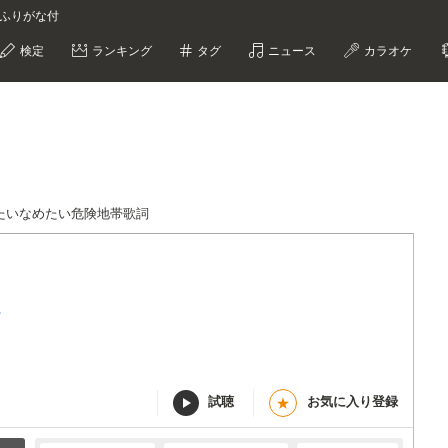
S ふりがな付
検定
ランキング
タグ
ニュース
カラオケ
たいなめたい危険地帯歌詞
S
試聴
お気に入り登録
★