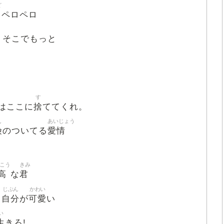
ど
ペロペロ
 そこでもっと
す
捨
はここに
ててくれ。
ん
あいじょう
険
愛情
のついてる
こう
きみ
高
君
な
じぶん
かわい
自分
可愛
も
が
い
い
生
きろ!