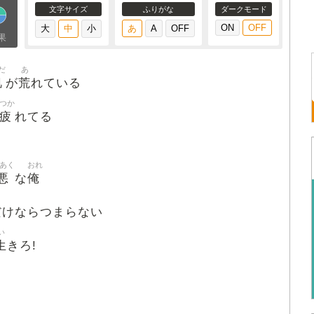
文字サイズ
ふりがな
ダークモード
果
だ
あ
肌
荒
が
れている
つか
疲
れてる
あく
おれ
悪
俺
な
だけならつまらない
い
生
きろ!