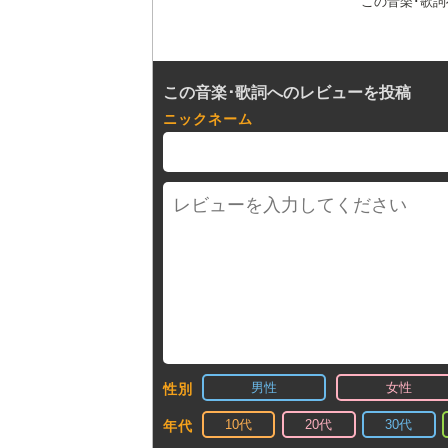
この音楽･歌
この音楽･歌詞へのレビューを投稿
ニックネーム
男性
女性
性別
10代
20代
30代
年代