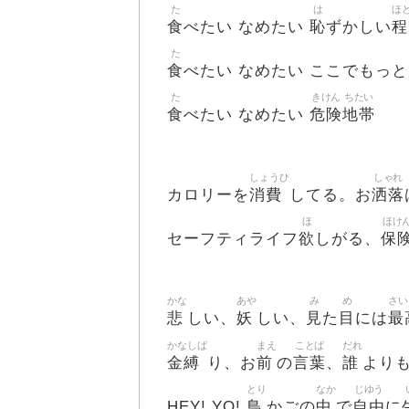
た
は
ほ
食
恥
程
べたい なめたい
ずかしい
た
食
べたい なめたい ここでもっと
た
きけん
ちたい
食
危険
地帯
べたい なめたい
しょうひ
しゃれ
消費
洒落
カロリーを
してる。お
ほ
ほけ
欲
保
セーフティライフ
しがる、
かな
あや
み
め
さい
悲
妖
見
目
最
しい、
しい、
た
には
かなしば
まえ
ことば
だれ
金縛
前
言葉
誰
り、お
の
、
より
とり
なか
じゆう
鳥
中
自由
HEY! YO!
かごの
で
に