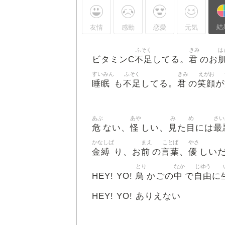
結
友情
感動
恋愛
元気
ふそく
きみ
は
不足
君
ビタミンC
してる。
のお
すいみん
ふそく
きみ
えがお
睡眠
不足
君
笑顔
も
してる。
の
が
あぶ
あや
み
め
さい
危
怪
見
目
最
ない、
しい、
た
には
かなしば
まえ
ことば
やさ
金縛
前
言葉
優
り、お
の
、
しい
とり
なか
じゆう
鳥
中
自由
HEY! YO!
かごの
で
に
HEY! YO! ありえない