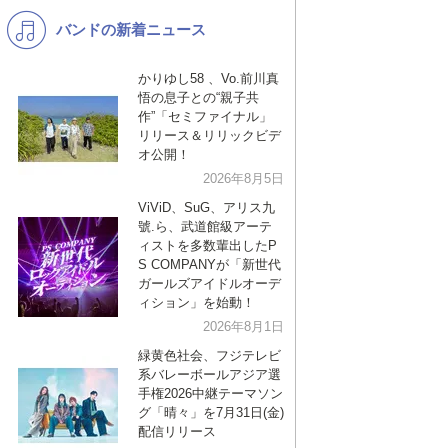
バンドの新着ニュース
K-POP
洋楽
バンド
演歌・歌謡
かりゆし58 、Vo.前川真
悟の息子との“親子共
VTuber
ジャニーズ
作”「セミファイナル」
リリース＆リリックビデ
オ公開！
2026年8月5日
ViViD、SuG、アリス九
號.ら、武道館級アーテ
ィストを多数輩出したP
S COMPANYが「新世代
ガールズアイドルオーデ
ィション」を始動！
2026年8月1日
緑黄色社会、フジテレビ
系バレーボールアジア選
手権2026中継テーマソン
グ「晴々」を7月31日(金)
配信リリース