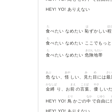
HEY! YO! ありえない
た
は
ほ
食
恥
程
べたい なめたい
ずかしい
た
食
べたい なめたい ここでもっと
た
きけん
ちたい
食
危険
地帯
べたい なめたい
あぶ
あや
み
め
さい
危
怪
見
目
最
ない、
しい、
た
には
かなしば
まえ
ことば
やさ
金縛
前
言葉
優
り、お
の
、
しい
とり
なか
じゆう
鳥
中
自由
HEY! YO!
かごの
で
に
HEY! YO! ありえない