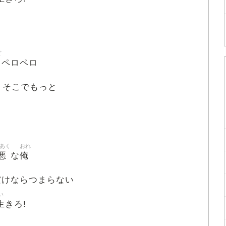
ど
ペロペロ
 そこでもっと
あく
おれ
悪
俺
な
だけならつまらない
い
生
きろ!