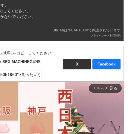
ます。
入力してください。
書かないでください。
UtaTenはreCAPTCHAで保護されています
-
プライバシー
利用契約
このURLをコピーしてください
X MACHINEGUNS
X
Facebook
もっと見る
arrow_forward_ios