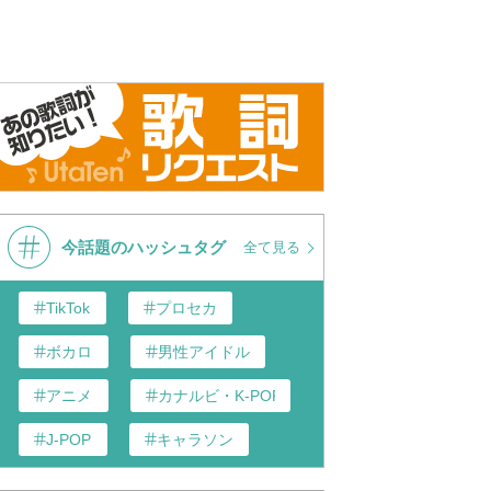
今話題のハッシュタグ
全て見る
TikTok
プロセカ
ボカロ
男性アイドル
アニメ
カナルビ・K-POP和訳
J-POP
キャラソン
歌い手
あんスタ