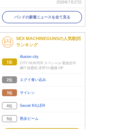
2026年7月27日
バンドの新着ニュースを全て見る
SEX MACHINEGUNSの人気歌詞
ランキング
illusion city
1位
CITY HUNTER スペシャル 緊急生中
継!? 凶悪犯 冴羽?の最後 OP
エグイ食い込み
2位
サイレン
3位
Secret KILLER
4位
熟女ビーム
5位