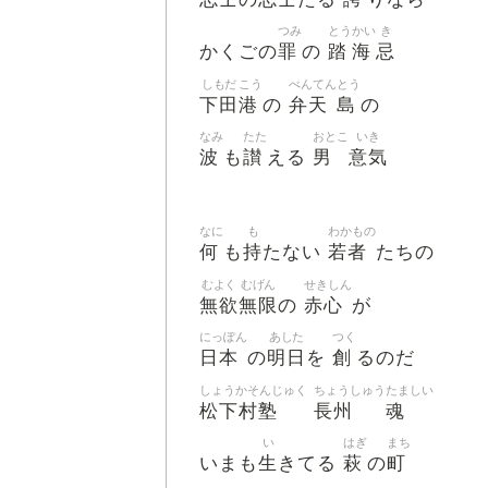
つみ
とう
かい
き
罪
踏
海
忌
かくごの
の
しもだ
こう
べんてん
とう
下田
港
弁天
島
の
の
なみ
たた
おとこ
いき
波
讃
男
意気
も
える
なに
も
わかもの
何
持
若者
も
たない
たちの
むよく
むげん
せきしん
無欲
無限
赤心
の
が
にっぽん
あした
つく
日本
明日
創
の
を
るのだ
しょうかそんじゅく
ちょうしゅう
たましい
松下村塾
長州
魂
い
はぎ
まち
生
萩
町
いまも
きてる
の