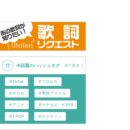
今話題のハッシュタグ
全て見る
TikTok
プロセカ
ボカロ
男性アイドル
アニメ
カナルビ・K-POP和訳
J-POP
キャラソン
あんスタ
歌い手