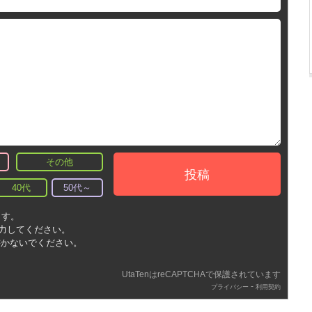
その他
投稿
40代
50代～
ます。
入力してください。
書かないでください。
UtaTenはreCAPTCHAで保護されています
-
プライバシー
利用契約