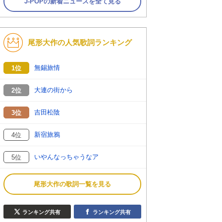
J-POPの新着ニュースを全て見る
尾形大作の人気歌詞ランキング
無錫旅情
1位
大連の街から
2位
吉田松陰
3位
新宿旅鴉
4位
いやんなっちゃうなア
5位
尾形大作の歌詞一覧を見る
ランキング共有
ランキング共有