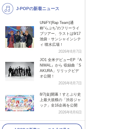
J-POPの新着ニュース
K-POP
演歌・歌謡
バンド
洋楽
UNiFY(Rap Team)通
称“らぷち”のフリーライ
VTuber
ディズニー
ブツアー、ラストは9/17
池袋・サンシャインシテ
ィ 噴水広場！
2026年8月7日
JO1 全米デビューEP『A
NIMAL』から 収録曲「S
AKURA」リリックビデ
オ公開！
2026年8月7日
8/7(金)開幕！すとぷり史
上最大規模の「渋谷ジャ
ック」全16企画を公開
2026年8月6日