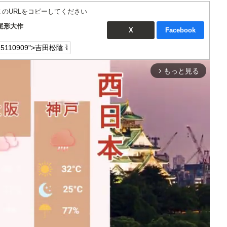
このURLをコピーしてください
尾形大作
X
Facebook
もっと見る
arrow_forward_ios