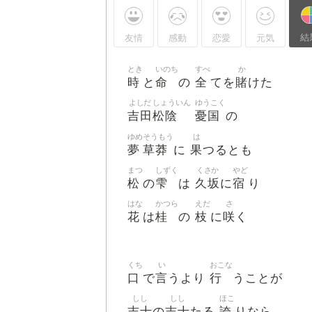
結
友情
感動
恋愛
元気
とき
いのち
すべ
か
時
命
全
賭
と
の
てを
けた
よしだ
しょういん
ゆうこく
吉田
松陰
憂国
の
ゆめ
そうもう
は
夢
草莽
果
に
つるとも
まつ
しずく
くさか
やど
松
雫
久坂
宿
の
は
に
り
はな
かつら
えだ
さ
花
桂
枝
咲
は
の
に
く
くち
い
おこな
口
言
行
で
うより
うことが
しし
しし
ほこ
志士
志士
誇
の
たる
りなら