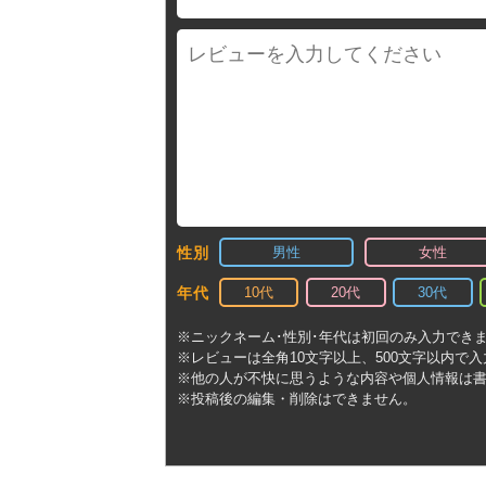
男性
女性
性別
10代
20代
30代
年代
※ニックネーム･性別･年代は初回のみ入力でき
※レビューは全角10文字以上、500文字以内で
※他の人が不快に思うような内容や個人情報は
※投稿後の編集・削除はできません。