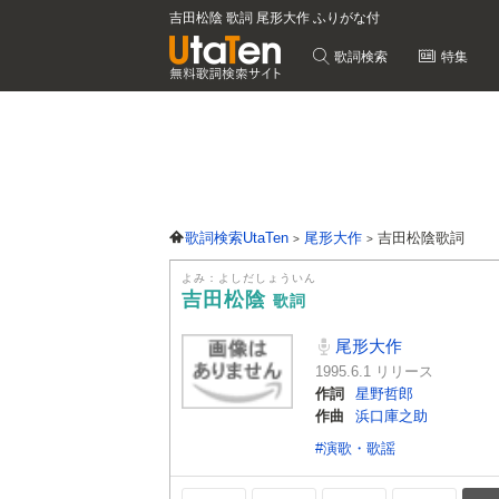
吉田松陰 歌詞 尾形大作 ふりがな付
歌詞検索
特集
歌詞検索UtaTen
尾形大作
吉田松陰歌詞
よみ：よしだしょういん
吉田松陰
歌詞
尾形大作
1995.6.1 リリース
作詞
星野哲郎
作曲
浜口庫之助
#演歌・歌謡