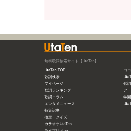
無料歌詞検索サイト【UtaTen】
UtaTen TOP
ココ
歌詞検索
Uta
マイページ
歌詞
歌詞ランキング
アー
歌詞コラム
学園
エンタメニュース
Ut
特集記事
検定・クイズ
カラオケUtaTen
ライブUtaTen