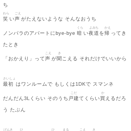
ち
わら
ごえ
笑
声
い
がたえないような そんなおうち
くら
よみち
かえ
暗
夜道
帰
ノンパラのアパートにbye-bye
い
を
ってき
たとき
こえ
き
声
聞
「おかえり」って
が
こえる それだけでいいから
さいしょ
最初
はワンルームで もしくは1DKで スマンネ
こだ
か
戸建
買
だんだん3Lくらい そのうち
てくらい
えるだろ
う たぶん
げんき
ひ
ひ
まる
こえ
き