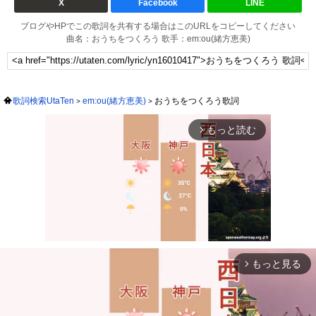
X
Facebook
LINE
ブログやHPでこの歌詞を共有する場合はこのURLをコピーしてください
曲名：おうちをつくろう 歌手：em:ou(緒方恵美)
歌詞検索UtaTen
em:ou(緒方恵美)
おうちをつくろう歌詞
もっと読む
arrow_forward_ios
もっと見る
arrow_forward_ios
Mute