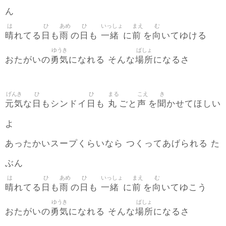
ん
は
ひ
あめ
ひ
いっしょ
まえ
む
晴
日
雨
日
一緒
前
向
れてる
も
の
も
に
を
いてゆける
ゆうき
ばしょ
勇気
場所
おたがいの
になれる そんな
になるさ
げんき
ひ
ひ
まる
こえ
き
元気
日
日
丸
声
聞
な
もシンドイ
も
ごと
を
かせてほしい
よ
あったかいスープくらいなら つくってあげられる た
ぶん
は
ひ
あめ
ひ
いっしょ
まえ
む
晴
日
雨
日
一緒
前
向
れてる
も
の
も
に
を
いてゆこう
ゆうき
ばしょ
勇気
場所
おたがいの
になれる そんな
になるさ