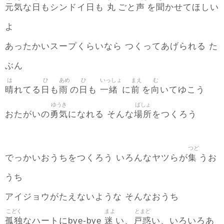
元気
日
日
丸
声
聞
な
もシンドイ
も
ごと
を
かせてほしい
よ
あったかいスープくらいなら つくってあげられる た
ぶん
は
ひ
あめ
ひ
いっしょ
まえ
む
晴
日
雨
日
一緒
前
向
れてる
も
の
も
に
を
いてゆこう
ゆうき
ばしょ
勇気
場所
おたがいの
になれる そんな
をつくろう
つど
集
でっかいおうちをつくろう いろんなヤツらが
うお
うち
アイジョウがたえないような そんなおうち
こどく
まよ
とまど
孤独
迷
戸惑
なハートにbye-bye
い、
い、いろいろあ