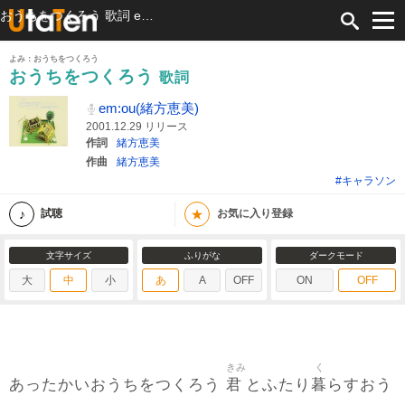
おうちをつくろう 歌詞 em:ou(緒方恵美) ふりがな付
よみ：おうちをつくろう
おうちをつくろう
歌詞
em:ou(緒方恵美)
2001.12.29 リリース
作詞
緒方恵美
作曲
緒方恵美
#キャラソン
★
試聴
お気に入り登録
文字サイズ
ふりがな
ダークモード
大
中
小
あ
A
OFF
ON
OFF
きみ
く
君
暮
あったかいおうちをつくろう
とふたり
らすおう