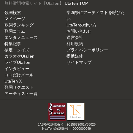
無料歌詞検索サイト【UtaTen】
UtaTen TOP
歌詞検索
学園祭にアーティストを呼びた
マイページ
い
歌詞ランキング
UtaTenの使い方
歌詞コラム
お問い合わせ
エンタメニュース
運営会社
特集記事
利用規約
検定・クイズ
プライバシーポリシー
カラオケUtaTen
提携媒体
ライブUtaTen
サイトマップ
インタビュー
ココだけメール
UtaTen X
歌詞リクエスト
アーティスト一覧
JASRAC許諾番号：9015879001Y38026
NexTone許諾番号：ID000000049