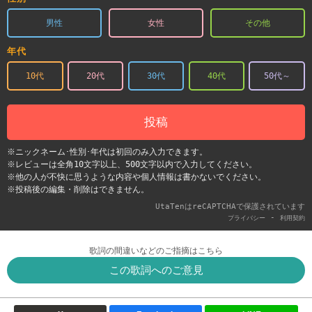
男性
女性
その他
年代
10代
20代
30代
40代
50代～
投稿
※ニックネーム･性別･年代は初回のみ入力できます。
※レビューは全角10文字以上、500文字以内で入力してください。
※他の人が不快に思うような内容や個人情報は書かないでください。
※投稿後の編集・削除はできません。
UtaTenはreCAPTCHAで保護されています
-
プライバシー
利用契約
歌詞の間違いなどのご指摘はこちら
この歌詞へのご意見