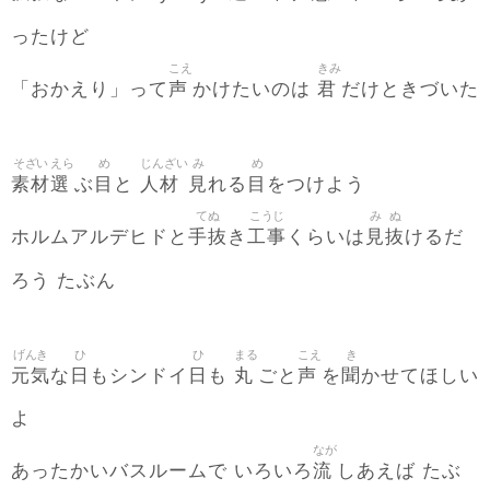
ったけど
こえ
きみ
声
君
「おかえり」って
かけたいのは
だけときづいた
そざい
えら
め
じんざい
み
め
素材
選
目
人材
見
目
ぶ
と
れる
をつけよう
てぬ
こうじ
み
ぬ
手抜
工事
見
抜
ホルムアルデヒドと
き
くらいは
けるだ
ろう たぶん
げんき
ひ
ひ
まる
こえ
き
元気
日
日
丸
声
聞
な
もシンドイ
も
ごと
を
かせてほしい
よ
なが
流
あったかいバスルームで いろいろ
しあえば たぶ