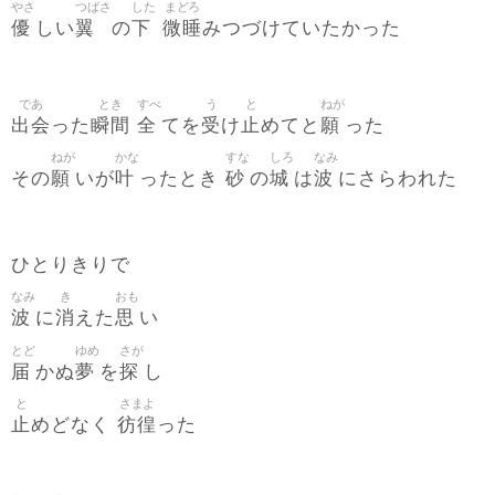
やさ
つばさ
した
まどろ
優
翼
下
微睡
しい
の
みつづけていたかった
であ
とき
すべ
う
と
ねが
出会
瞬間
全
受
止
願
った
てを
け
めてと
った
ねが
かな
すな
しろ
なみ
願
叶
砂
城
波
その
いが
ったとき
の
は
にさらわれた
ひとりきりで
なみ
き
おも
波
消
思
に
えた
い
とど
ゆめ
さが
届
夢
探
かぬ
を
し
と
さまよ
止
彷徨
めどなく
った