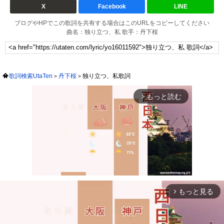
X
Facebook
LINE
ブログやHPでこの歌詞を共有する場合はこのURLをコピーしてください
曲名：独り立つ、私 歌手：丹下桜
歌詞検索UtaTen
丹下桜
独り立つ、私歌詞
もっと読む
arrow_forward_ios
もっと見る
arrow_forward_ios
Mute