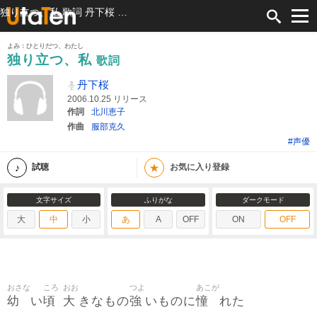
独り立つ、私 歌詞 丹下桜 ふりがな付
よみ：ひとりだつ、わたし
独り立つ、私
歌詞
丹下桜
2006.10.25 リリース
作詞
北川恵子
作曲
服部克久
#声優
★
試聴
お気に入り登録
文字サイズ
ふりがな
ダークモード
大
中
小
あ
A
OFF
ON
OFF
おさな
ころ
おお
つよ
あこが
幼
頃
大
強
憧
い
きなもの
いものに
れた