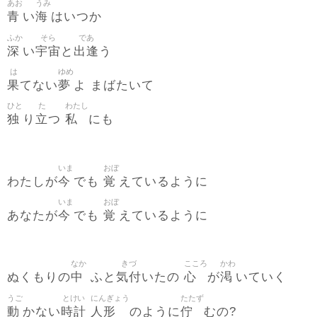
あお
うみ
青
海
い
はいつか
ふか
そら
であ
深
宇宙
出逢
い
と
う
は
ゆめ
果
夢
てない
よ まばたいて
ひと
た
わたし
独
立
私
り
つ
にも
いま
おぼ
今
覚
わたしが
でも
えているように
いま
おぼ
今
覚
あなたが
でも
えているように
なか
きづ
こころ
かわ
中
気付
心
渇
ぬくもりの
ふと
いたの
が
いていく
うご
とけい
にんぎょう
たたず
動
時計
人形
佇
かない
のように
むの?