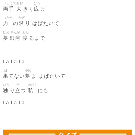
りょうて
おお
ひろ
両手
大
広
きく
げ
ちから
かぎ
力
限
の
り はばたいて
ゆめ
ぎんが
わた
夢
銀河
渡
るまで
La La La
は
ゆめ
果
夢
てない
よ まばたいて
ひと
だ
わたし
独
立
私
り
つ
にも
La La La…