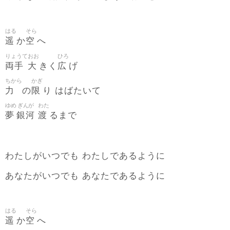
はる
そら
遥
空
か
へ
りょうて
おお
ひろ
両手
大
広
きく
げ
ちから
かぎ
力
限
の
り はばたいて
ゆめ
ぎんが
わた
夢
銀河
渡
るまで
わたしがいつでも わたしであるように
あなたがいつでも あなたであるように
はる
そら
遥
空
か
へ