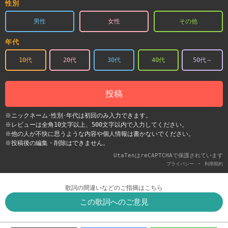
性別
男性
女性
その他
年代
10代
20代
30代
40代
50代～
投稿
※ニックネーム･性別･年代は初回のみ入力できます。
※レビューは全角10文字以上、500文字以内で入力してください。
※他の人が不快に思うような内容や個人情報は書かないでください。
※投稿後の編集・削除はできません。
UtaTenはreCAPTCHAで保護されています
-
プライバシー
利用契約
歌詞の間違いなどのご指摘はこちら
この歌詞へのご意見