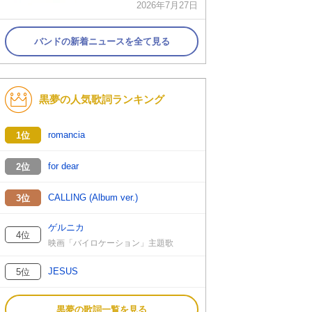
2026年7月27日
バンドの新着ニュースを全て見る
黒夢の人気歌詞ランキング
romancia
1位
for dear
2位
CALLING (Album ver.)
3位
ゲルニカ
4位
映画「バイロケーション」主題歌
JESUS
5位
黒夢の歌詞一覧を見る