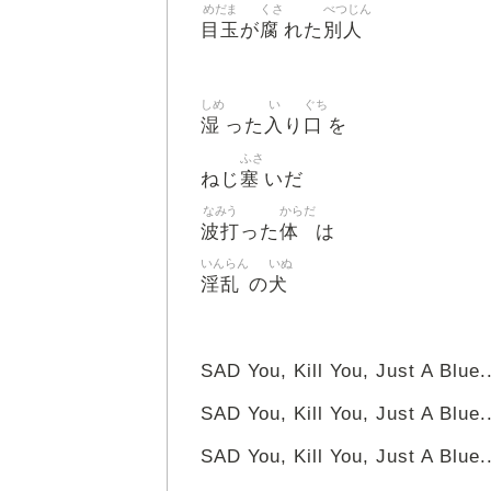
めだま
くさ
べつじん
目玉
腐
別人
が
れた
しめ
い
ぐち
湿
入
口
った
り
を
ふさ
塞
ねじ
いだ
なみう
からだ
波打
体
った
は
いんらん
いぬ
淫乱
犬
の
SAD You, Kill You, Just A Blue..
SAD You, Kill You, Just A Blue..
SAD You, Kill You, Just A Blue..