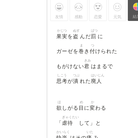
結
友情
感動
恋愛
元気
かじつ
ぬす
ばつ
果実
盗
罰
を
んだ
に
ま
つ
巻
付
ガーゼを
き
けられた
きみ
君
もがけない
はまるで
しこう
つぶ
はいじん
思考
潰
廃人
が
れた
ほ
め
か
欲
目
変
しがる
に
わる
ぎゃくたい
虐待
「
して」と
かいらく
いた
快楽
痛
はその
み