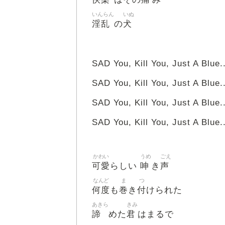
いんらん
いぬ
淫乱
犬
の
SAD You, Kill You, Just A Blue..
SAD You, Kill You, Just A Blue..
SAD You, Kill You, Just A Blue..
SAD You, Kill You, Just A Blue..
かわい
うめ
ごえ
可愛
呻
声
らしい
き
なんど
ま
つ
何度
巻
付
も
き
けられた
あきら
きみ
諦
君
めた
はまるで