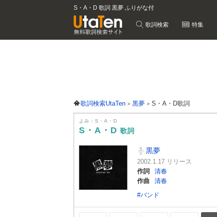
S・A・D 歌詞 黒夢 ふりがな付
歌詞検索
特集
歌詞検索UtaTen
黒夢
S・A・D歌詞
よみ：S・A・D
S・A・D
歌詞
黒夢
2002.1.17 リリース
作詞
清春
作曲
清春
#バンド