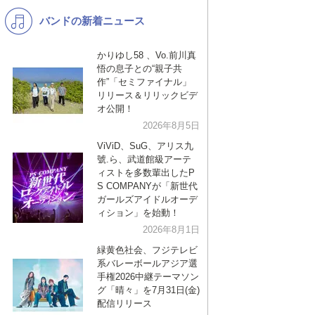
バンドの新着ニュース
K-POP
演歌・歌謡
バンド
洋楽
かりゆし58 、Vo.前川真
悟の息子との“親子共
VTuber
ディズニー
作”「セミファイナル」
リリース＆リリックビデ
オ公開！
2026年8月5日
ViViD、SuG、アリス九
號.ら、武道館級アーテ
ィストを多数輩出したP
S COMPANYが「新世代
ガールズアイドルオーデ
ィション」を始動！
2026年8月1日
緑黄色社会、フジテレビ
系バレーボールアジア選
手権2026中継テーマソン
グ「晴々」を7月31日(金)
配信リリース