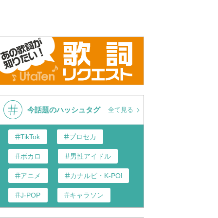
今話題のハッシュタグ
全て見る
TikTok
プロセカ
ボカロ
男性アイドル
アニメ
カナルビ・K-POP和訳
J-POP
キャラソン
あんスタ
歌い手