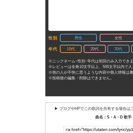
男性
女性
性別
10代
20代
30代
年代
※ニックネーム･性別･年代は初回のみ入力でき
※レビューは全角10文字以上、500文字以内で
※他の人が不快に思うような内容や個人情報は
※投稿後の編集・削除はできません。
▶︎ ブログやHPでこの歌詞を共有する場合は
曲名：S・A・D 歌手