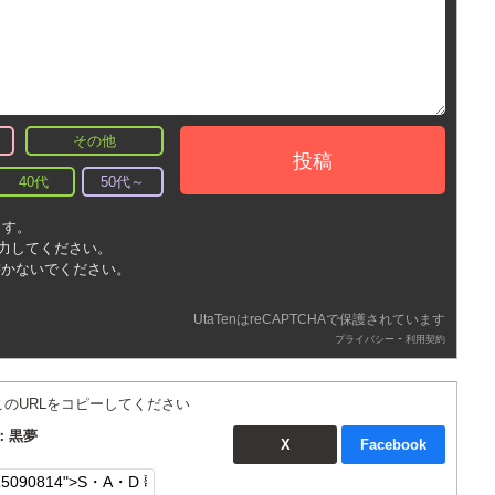
その他
投稿
40代
50代～
ます。
入力してください。
書かないでください。
UtaTenはreCAPTCHAで保護されています
-
プライバシー
利用契約
このURLをコピーしてください
：黒夢
X
Facebook