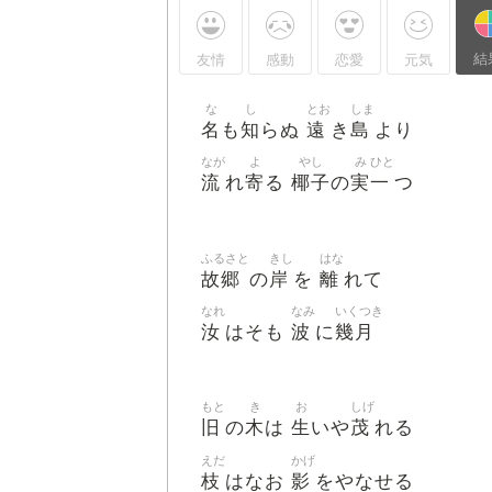
結
友情
感動
恋愛
元気
な
し
とお
しま
名
知
遠
島
も
らぬ
き
より
なが
よ
やし
み
ひと
流
寄
椰子
実
一
れ
る
の
つ
ふるさと
きし
はな
故郷
岸
離
の
を
れて
なれ
なみ
いくつき
汝
波
幾月
はそも
に
もと
き
お
しげ
旧
木
生
茂
の
は
いや
れる
えだ
かげ
枝
影
はなお
をやなせる