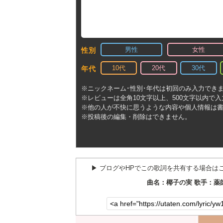
男性
女性
性別
10代
20代
30代
年代
※ニックネーム･性別･年代は初回のみ入力でき
※レビューは全角10文字以上、500文字以内で
※他の人が不快に思うような内容や個人情報は
※投稿後の編集・削除はできません。
▶︎ ブログやHPでこの歌詞を共有する場合は
曲名：椰子の実 歌手：薬