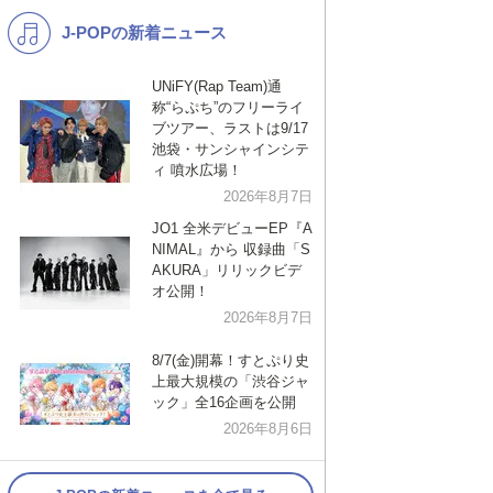
J-POPの新着ニュース
K-POP
洋楽
バンド
演歌・歌謡
UNiFY(Rap Team)通
称“らぷち”のフリーライ
VTuber
ジャニーズ
ブツアー、ラストは9/17
池袋・サンシャインシテ
ィ 噴水広場！
2026年8月7日
JO1 全米デビューEP『A
NIMAL』から 収録曲「S
AKURA」リリックビデ
オ公開！
2026年8月7日
8/7(金)開幕！すとぷり史
上最大規模の「渋谷ジャ
ック」全16企画を公開
2026年8月6日