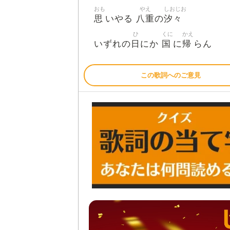
おも
やえ
しおじお
思
八重
汐々
いやる
の
ひ
くに
かえ
日
国
帰
いずれの
にか
に
らん
この歌詞へのご意見