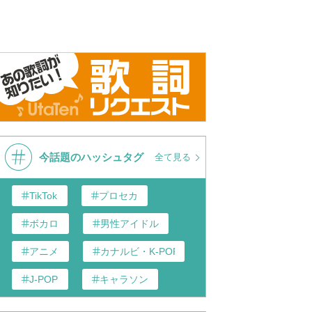
今話題のハッシュタグ
全て見る
TikTok
プロセカ
ボカロ
男性アイドル
アニメ
カナルビ・K-POP和訳
J-POP
キャラソン
歌い手
あんスタ