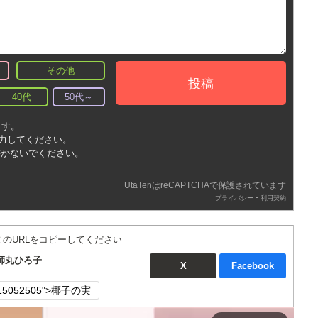
その他
投稿
40代
50代～
ます。
入力してください。
書かないでください。
UtaTenはreCAPTCHAで保護されています
-
プライバシー
利用契約
このURLをコピーしてください
師丸ひろ子
X
Facebook