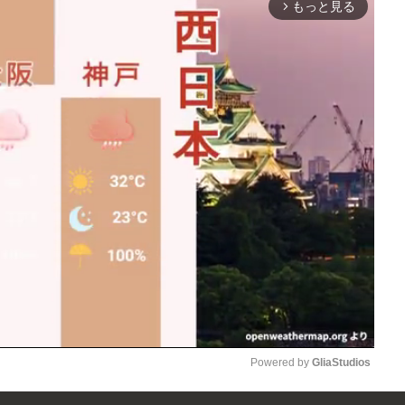
もっと見る
arrow_forward_ios
Powered by 
GliaStudios