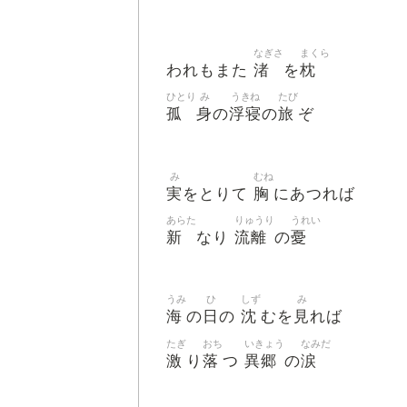
なぎさ
まくら
渚
枕
われもまた
を
ひとり
み
うきね
たび
孤
身
浮寝
旅
の
の
ぞ
み
むね
実
胸
をとりて
にあつれば
あらた
りゅうり
うれい
新
流離
憂
なり
の
うみ
ひ
しず
み
海
日
沈
見
の
の
むを
れば
たぎ
おち
いきょう
なみだ
激
落
異郷
涙
り
つ
の