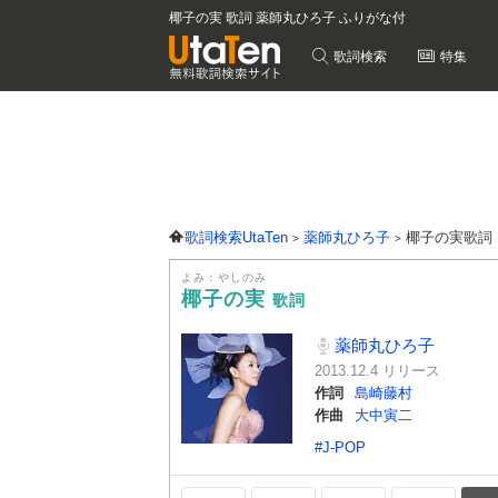
椰子の実 歌詞 薬師丸ひろ子 ふりがな付
歌詞検索
特集
歌詞検索UtaTen
薬師丸ひろ子
椰子の実歌詞
よみ：やしのみ
椰子の実
歌詞
薬師丸ひろ子
2013.12.4 リリース
作詞
島崎藤村
作曲
大中寅二
#J-POP