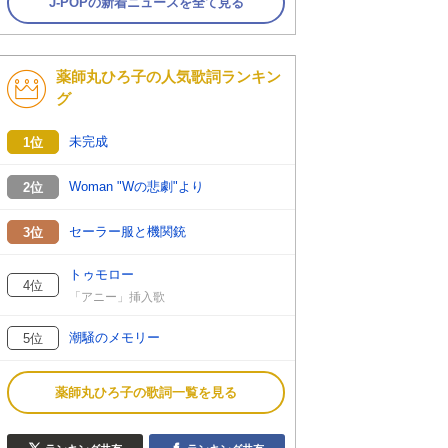
J-POPの新着ニュースを全て見る
薬師丸ひろ子の人気歌詞ランキン
グ
未完成
1位
Woman "Wの悲劇"より
2位
セーラー服と機関銃
3位
トゥモロー
4位
「アニー」挿入歌
潮騒のメモリー
5位
薬師丸ひろ子の歌詞一覧を見る