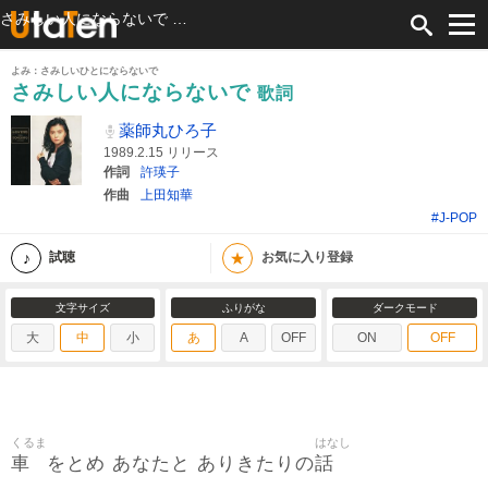
さみしい人にならないで 歌詞 薬師丸ひろ子 ふりがな付
よみ：さみしいひとにならないで
さみしい人にならないで
歌詞
薬師丸ひろ子
1989.2.15 リリース
作詞
許瑛子
作曲
上田知華
#J-POP
★
試聴
お気に入り登録
文字サイズ
ふりがな
ダークモード
大
中
小
あ
A
OFF
ON
OFF
くるま
はなし
車
話
をとめ あなたと ありきたりの