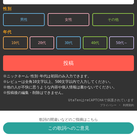
性別
男性
女性
その他
年代
10代
20代
30代
40代
50代～
投稿
※ニックネーム･性別･年代は初回のみ入力できます。
※レビューは全角10文字以上、500文字以内で入力してください。
※他の人が不快に思うような内容や個人情報は書かないでください。
※投稿後の編集・削除はできません。
UtaTenはreCAPTCHAで保護されています
-
プライバシー
利用契約
歌詞の間違いなどのご指摘はこちら
この歌詞へのご意見