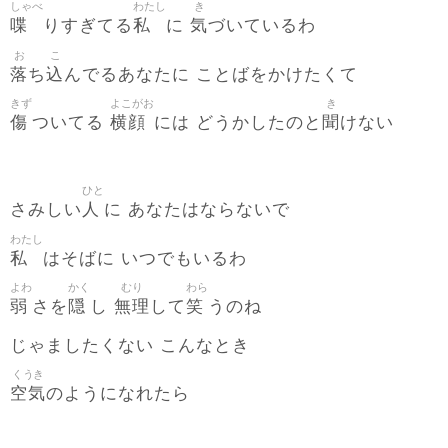
しゃべ
わたし
き
喋
私
気
りすぎてる
に
づいているわ
お
こ
落
込
ち
んでるあなたに ことばをかけたくて
きず
よこがお
き
傷
横顔
聞
ついてる
には どうかしたのと
けない
ひと
人
さみしい
に あなたはならないで
わたし
私
はそばに いつでもいるわ
よわ
かく
むり
わら
弱
隠
無理
笑
さを
し
して
うのね
じゃましたくない こんなとき
くうき
空気
のようになれたら