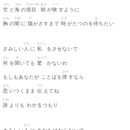
そら
うみ
さかいめ
あさ
うつ
空
海
境目
朝
映
と
の
が
すように
むね
やみ
ひ
とき
ま
胸
闇
陽
時
待
の
に
がさすまで
がたつのを
ちたい
ひと
わたし
人
私
さみしい
に
をさせないで
なに
き
おどろ
何
聞
驚
を
いても
かないわ
さが
捜
もしもあなたが ことばを
すなら
おも
つた
思
伝
いつくまま
えてね
だれ
誰
よりも わかるつもり
ひと