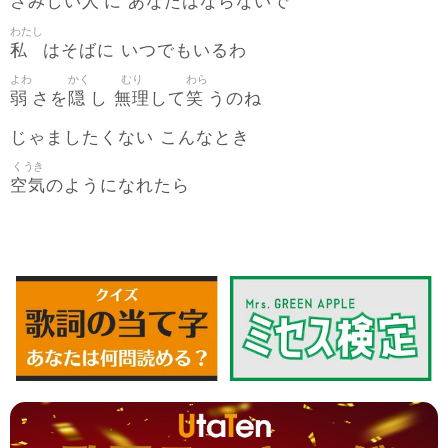
人
さみしい
に あなたはならないで
わたし
私
はそばに いつでもいるわ
よわ
かく
むり
わら
弱
隠
無理
笑
さを
し
して
うのね
じゃましたくない こんなとき
くうき
空気
のようになれたら