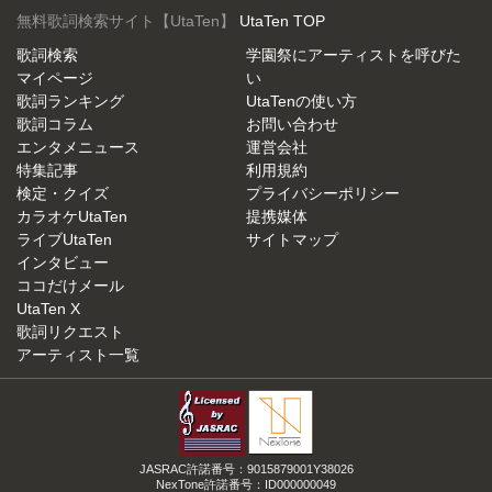
無料歌詞検索サイト【UtaTen】
UtaTen TOP
歌詞検索
学園祭にアーティストを呼びた
マイページ
い
歌詞ランキング
UtaTenの使い方
歌詞コラム
お問い合わせ
エンタメニュース
運営会社
特集記事
利用規約
検定・クイズ
プライバシーポリシー
カラオケUtaTen
提携媒体
ライブUtaTen
サイトマップ
インタビュー
ココだけメール
UtaTen X
歌詞リクエスト
アーティスト一覧
JASRAC許諾番号：9015879001Y38026
NexTone許諾番号：ID000000049