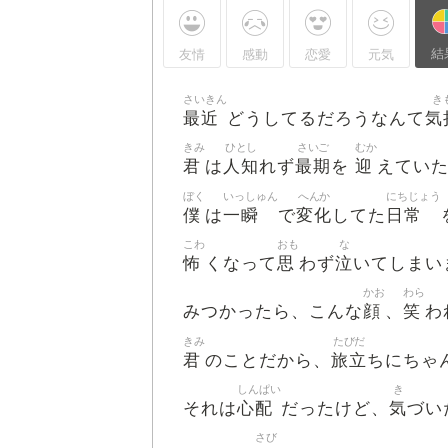
結
友情
感動
恋愛
元気
さいきん
き
最近
気
どうしてるだろうなんて
きみ
ひとし
さいご
むか
君
人知
最期
迎
は
れず
を
えてい
ぼく
いっしゅん
へんか
にちじょう
僕
一瞬
変化
日常
は
で
してた
こわ
おも
な
怖
思
泣
くなって
わず
いてしまい
かお
わら
顔
笑
みつかったら、こんな
、
わ
きみ
たびだ
君
旅立
のことだから、
ちにちゃ
しんぱい
き
心配
気
それは
だったけど、
づい
さび