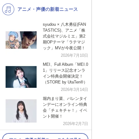
アニメ・声優の新着ニュース
K-POP
バンド
演歌・歌謡
洋楽
syudou × 八木勇征(FAN
TASTICS)、アニメ「株
VTuber
ディズニー
式会社マジルミエ」第2
期OPテーマ「ラテマジ
ック」MVが今夜公開！
2026年7月10日
MEI、Full Album「MEI.0
1」リリース記念オンラ
イン特典会開催決定！
（STORE by UtaTen®︎）
2026年3月14日
堀内まり菜、バレンタイ
ンデーにオンライン特典
会「チェキチャ！」イベ
ント開催！
2026年2月7日