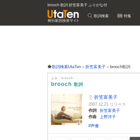
brooch 歌詞 折笠富美子 ふりがな付
歌詞検索
特集
歌詞検索UtaTen
折笠富美子
brooch歌詞
よみ：brooch
brooch
歌詞
折笠富美子
2007.12.21 リリース
作詞
折笠富美子
作曲
上野洋子
#声優