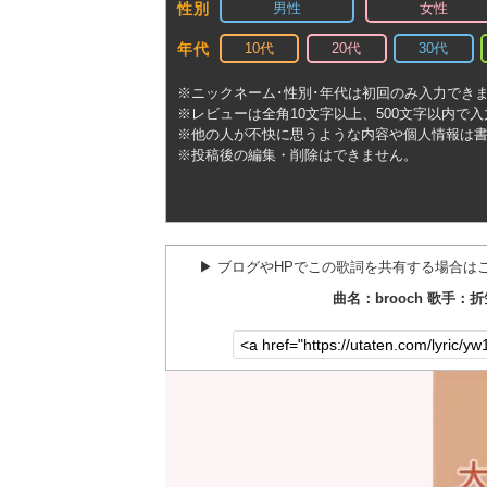
男性
女性
性別
10代
20代
30代
年代
※ニックネーム･性別･年代は初回のみ入力でき
※レビューは全角10文字以上、500文字以内で
※他の人が不快に思うような内容や個人情報は
※投稿後の編集・削除はできません。
▶︎ ブログやHPでこの歌詞を共有する場合は
曲名：brooch 歌手：