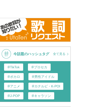
今話題のハッシュタグ
全て見る
TikTok
プロセカ
ボカロ
男性アイドル
アニメ
カナルビ・K-POP和訳
J-POP
キャラソン
あんスタ
歌い手