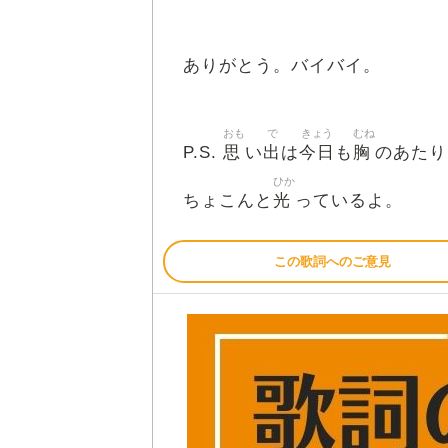
ありがとう。バイバイ。
おも
で
きょう
むね
思
出
今日
胸
P.S.
い
は
も
のあたり
ひか
光
ちょこんと
っているよ。
この歌詞へのご意見