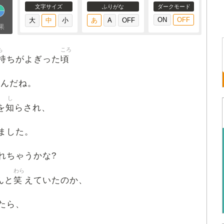
文字サイズ
ふりがな
ダークモード
果
も
ころ
持
頃
ちがよぎった
たんだね。
し
知
を
らされ、
ました。
れちゃうかな?
わら
笑
んと
えていたのか、
たら、