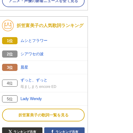
アニメ・声優の新着ニュースを全て見る
折笠富美子の人気歌詞ランキング
ムシとフラワー
1位
シアワセの波
2位
晨星
3位
ずっと、ずっと
4位
苺ましまろ encore ED
Lady Wendy
5位
折笠富美子の歌詞一覧を見る
ランキング共有
ランキング共有