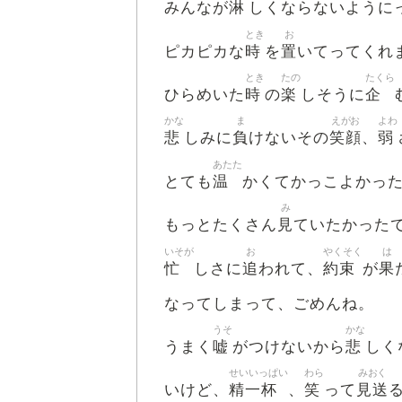
淋
みんなが
しくならないように
とき
お
時
置
ピカピカな
を
いてってくれ
とき
たの
たくら
時
楽
企
ひらめいた
の
しそうに
かな
ま
えがお
よわ
悲
負
笑顔
弱
しみに
けないその
、
あたた
温
とても
かくてかっこよかっ
み
見
もっとたくさん
ていたかった
いそが
お
やくそく
は
忙
追
約束
果
しさに
われて、
が
なってしまって、ごめんね。
うそ
かな
嘘
悲
うまく
がつけないから
しく
せいいっぱい
わら
みおく
精一杯
笑
見送
いけど、
、
って