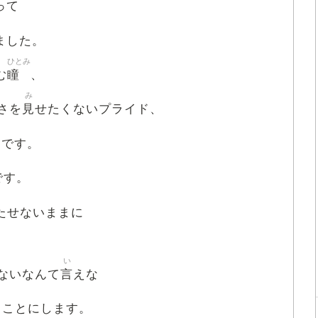
って
ました。
ひとみ
瞳
む
、
み
見
さを
せたくないプライド、
たです。
です。
たせないままに
い
言
ないなんて
えな
ることにします。