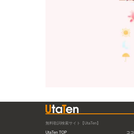
無料歌詞検索サイト【UtaTen】
UtaTen TOP
ココ