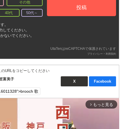
その他
投稿
40代
50代～
ます。
入力してください。
書かないでください。
UtaTenはreCAPTCHAで保護されています
-
プライバシー
利用契約
このURLをコピーしてください
折笠富美子
X
Facebook
もっと見る
arrow_forward_ios