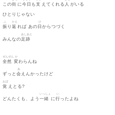
街
今日
支
人
この
に
も
えてくれる
がいる
ひとりじゃない
ふ
かえ
ひ
振
返
日
り
れば あの
からつづく
あしあと
足跡
みんなの
ぜんぜん
か
全然
変
わらんね
あ
会
ずっと
えんかったけど
おぼ
覚
えとる?
いっしょ
い
一緒
行
どんたくも、よう
に
ったよね