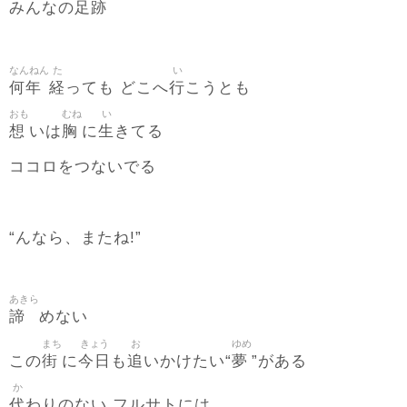
足跡
みんなの
なんねん
た
い
何年
経
行
っても どこへ
こうとも
おも
むね
い
想
胸
生
いは
に
きてる
ココロをつないでる
“んなら、またね!”
あきら
諦
めない
まち
きょう
お
ゆめ
街
今日
追
夢
この
に
も
いかけたい“
”がある
か
代
わりのない フルサトには