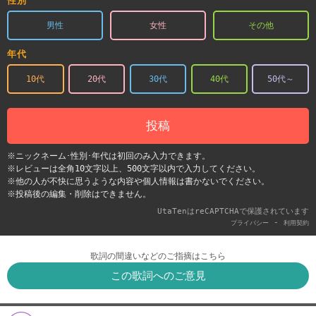
性別
男性
女性
その他
年代
10代
20代
30代
40代
50代～
投稿
※ニックネーム･性別･年代は初回のみ入力できます。
※レビューは全角10文字以上、500文字以内で入力してください。
※他の人が不快に思うような内容や個人情報は書かないでください。
※投稿後の編集・削除はできません。
UtaTenはreCAPTCHAで保護されています
-
プライバシー
利用契約
歌詞の間違いなどのご指摘はこちら
この歌詞へのご意見