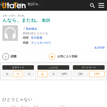
んなら、またね。 歌詞 fumika ふりがな付
よみ：んなら、またね。
んなら、またね。
歌詞
fumika
2019.10.1 リリース
作詞
市川喜康
作曲
マシコタツロウ
#J-POP
★
試聴
お気に入り登録
文字サイズ
ふりがな
ダークモード
大
中
小
あ
A
OFF
ON
OFF
ひとりじゃない
まち
きょう
ささ
ひと