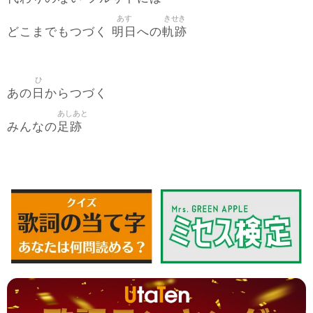
あす
きせき
明日
軌跡
どこまでもつづく
への
ひ
日
あの
からつづく
あしあと
足跡
みんなの