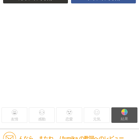
結果
友情
感動
恋愛
元気
んなら、またね。 / fumika の歌詞へのレビュー