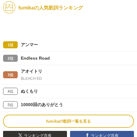
fumikaの人気歌詞ランキング
アンマー
1位
Endless Road
2位
アオイトリ
3位
BLEACH ED
ぬくもり
4位
10000回のありがとう
5位
fumikaの歌詞一覧を見る
ランキング共有
ランキング共有