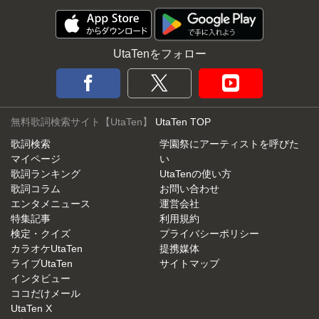
UtaTenをフォロー
無料歌詞検索サイト【UtaTen】
UtaTen TOP
歌詞検索
学園祭にアーティストを呼びた
マイページ
い
歌詞ランキング
UtaTenの使い方
歌詞コラム
お問い合わせ
エンタメニュース
運営会社
特集記事
利用規約
検定・クイズ
プライバシーポリシー
カラオケUtaTen
提携媒体
ライブUtaTen
サイトマップ
インタビュー
ココだけメール
UtaTen X