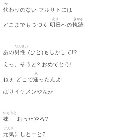
か
代
わりのない フルサトには
あす
きせき
明日
軌跡
どこまでもつづく
への
だんせい
男性
あの
(ひと)もしかして!?
えっ、そうと? おめでとう!
あ
逢
ねぇ どこで
ったんよ!
ばりイケメンやんか
いもうと
妹
おったやろ?
げんき
元気
にしとーと?