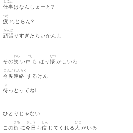
しごと
仕事
はなんしょーと?
つか
疲
れとらん?
がんば
頑張
りすぎたらいかんよ
わら
ごえ
なつ
笑
声
懐
その
い
も ばり
かしいわ
こんど
れんらく
今度
連絡
するけん
ま
待
っとってね!
ひとりじゃない
まち
きょう
しん
ひと
街
今日
信
人
この
に
も
じてくれる
がいる