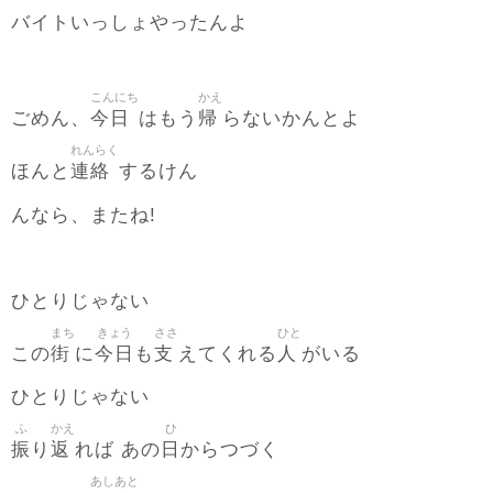
バイトいっしょやったんよ
こんにち
かえ
今日
帰
ごめん、
はもう
らないかんとよ
れんらく
連絡
ほんと
するけん
んなら、またね!
ひとりじゃない
まち
きょう
ささ
ひと
街
今日
支
人
この
に
も
えてくれる
がいる
ひとりじゃない
ふ
かえ
ひ
振
返
日
り
れば あの
からつづく
あしあと