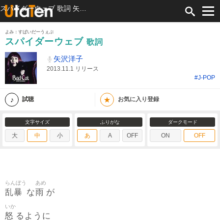
スパイダーウェブ 歌詞 矢沢洋子 ふりがな付
よみ：すぱいだーうぇぶ
スパイダーウェブ
歌詞
矢沢洋子
2013.11.1 リリース
#J-POP
★
試聴
お気に入り登録
文字サイズ
ふりがな
ダークモード
大
中
小
あ
A
OFF
ON
OFF
らんぼう
あめ
乱暴
雨
な
が
いか
怒
るように