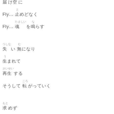
届
空
け
に
と
止
Fly...
めどなく
たましい
な
魂
鳴
Fly...
を
らす
うしな
む
失
無
い
になり
う
生
まれて
さいせい
再生
する
ころ
転
そうして
がっていく
もと
求
めず