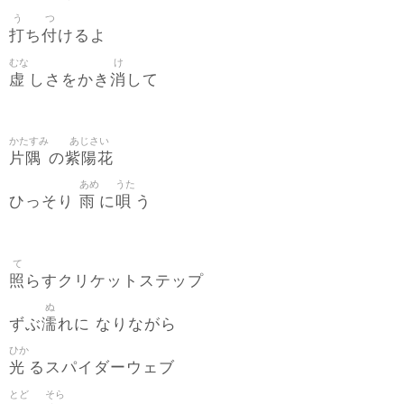
う
つ
打
付
ち
けるよ
むな
け
虚
消
しさをかき
して
かたすみ
あじさい
片隅
紫陽花
の
あめ
うた
雨
唄
ひっそり
に
う
て
照
らすクリケットステップ
ぬ
濡
ずぶ
れに なりながら
ひか
光
るスパイダーウェブ
とど
そら