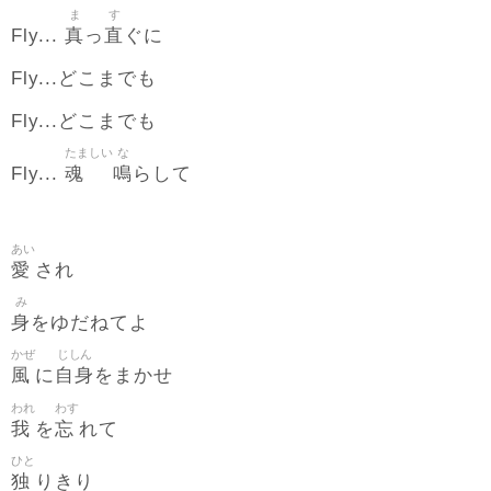
ま
す
真
直
Fly...
っ
ぐに
Fly...どこまでも
Fly...どこまでも
たましい
な
魂
鳴
Fly...
らして
あい
愛
され
み
身
をゆだねてよ
かぜ
じしん
風
自身
に
をまかせ
われ
わす
我
忘
を
れて
ひと
独
りきり