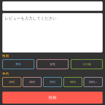
性別
男性
女性
その他
年代
10代
20代
30代
40代
50代～
投稿