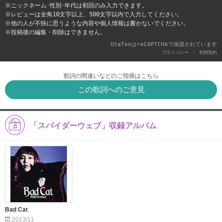
※ニックネーム･性別･年代は初回のみ入力できます。
※レビューは全角10文字以上、500文字以内で入力してください。
※他の人が不快に思うような内容や個人情報は書かないでください。
※投稿後の編集・削除はできません。
UtaTenはreCAPTCHAで保護されています
-
プライバシー
利用契約
歌詞の間違いなどのご指摘はこちら
この歌詞へのご意見
「スパイダーウェブ」収録アルバム
Bad Cat
2013/11