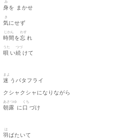
み
身
を まかせ
き
気
にせず
じかん
わす
時間
忘
を
れ
うた
つづ
唄
続
い
けて
まよ
迷
うバタフライ
クシャクシャになりながら
あさつゆ
くち
朝露
口
に
づけ
は
羽
ばたいて