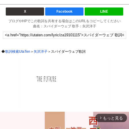
X
Facebook
LINE
ブログやHPでこの歌詞を共有する場合はこのURLをコピーしてください
曲名：スパイダーウェブ 歌手：矢沢洋子
歌詞検索UtaTen
矢沢洋子
スパイダーウェブ歌詞
もっと見る
arrow_forward_ios