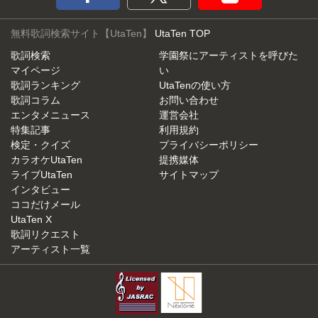
無料歌詞検索サイト【UtaTen】
UtaTen TOP
歌詞検索
学園祭にアーティストを呼びた
マイページ
い
歌詞ランキング
UtaTenの使い方
歌詞コラム
お問い合わせ
エンタメニュース
運営会社
特集記事
利用規約
検定・クイズ
プライバシーポリシー
カラオケUtaTen
提携媒体
ライブUtaTen
サイトマップ
インタビュー
ココだけメール
UtaTen X
歌詞リクエスト
アーティスト一覧